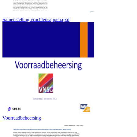
Samenstelling vruchtensappen.qxd
Voorraadbeheersing