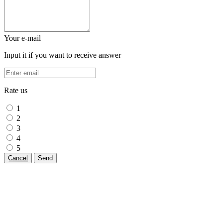
Your e-mail
Input it if you want to receive answer
Rate us
1
2
3
4
5
Cancel
Send