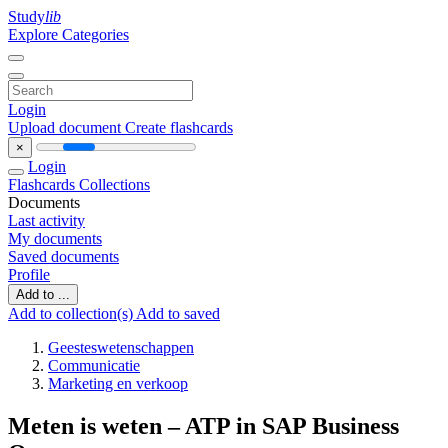
Study
lib
Explore Categories
Login
Upload document
Create flashcards
×
Login
Flashcards
Collections
Documents
Last activity
My documents
Saved documents
Profile
Add to ...
Add to collection(s)
Add to saved
Geesteswetenschappen
Communicatie
Marketing en verkoop
Meten is weten – ATP in SAP Business