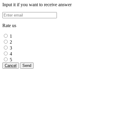
Input it if you want to receive answer
Rate us
1
2
3
4
5
Cancel
Send