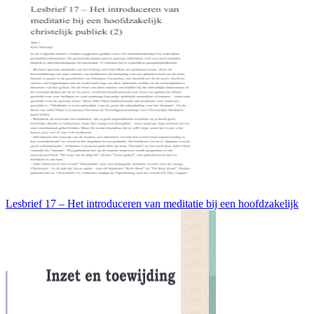
Lesbrief 17 – Het introduceren van meditatie bij een hoofdzakelijk