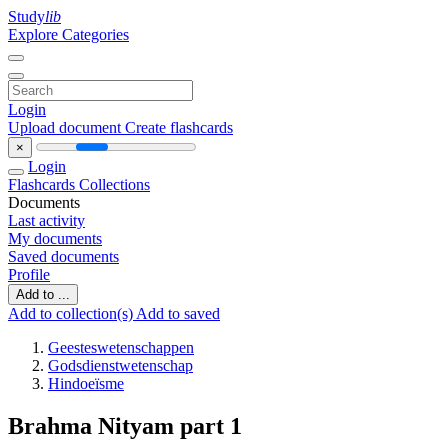
Study
lib
Explore Categories
Login
Upload document
Create flashcards
×
Login
Flashcards
Collections
Documents
Last activity
My documents
Saved documents
Profile
Add to ...
Add to collection(s)
Add to saved
Geesteswetenschappen
Godsdienstwetenschap
Hindoeïsme
Brahma Nityam part 1