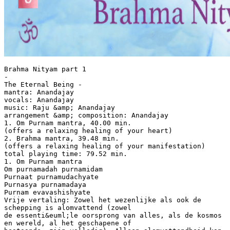
Brahma Nityam part 1
-
The Eternal Being -
mantra: Anandajay
vocals: Anandajay
music: Raju &amp; Anandajay
arrangement &amp; composition: Anandajay
1. Om Purnam mantra, 40.00 min.
(offers a relaxing healing of your heart)
2. Brahma mantra, 39.48 min.
(offers a relaxing healing of your manifestation)
total playing time: 79.52 min.
1. Om Purnam mantra
Om purnamadah purnamidam
Purnaat purnamudachyate
Purnasya purnamadaya
Purnam evavashishyate
Vrije vertaling: Zowel het wezenlijke als ook de
schepping is alomvattend (zowel
de essenti&euml;le oorsprong van alles, als de kosmos
en wereld, al het geschapene of