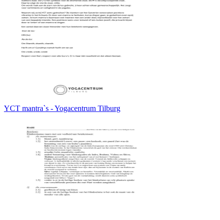
YCT mantra`s - Yogacentrum Tilburg