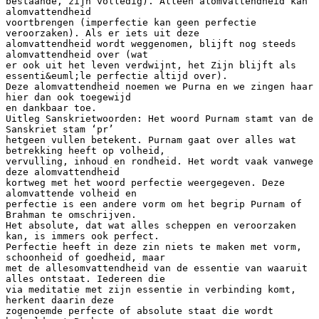
bestaande, zijn volledig). Alleen alomvattendheid kan
alomvattendheid
voortbrengen (imperfectie kan geen perfectie
veroorzaken). Als er iets uit deze
alomvattendheid wordt weggenomen, blijft nog steeds
alomvattendheid over (wat
er ook uit het leven verdwijnt, het Zijn blijft als
essenti&euml;le perfectie altijd over).
Deze alomvattendheid noemen we Purna en we zingen haar
hier dan ook toegewijd
en dankbaar toe.
Uitleg Sanskrietwoorden: Het woord Purnam stamt van de
Sanskriet stam ‘pr’
hetgeen vullen betekent. Purnam gaat over alles wat
betrekking heeft op volheid,
vervulling, inhoud en rondheid. Het wordt vaak vanwege
deze alomvattendheid
kortweg met het woord perfectie weergegeven. Deze
alomvattende volheid en
perfectie is een andere vorm om het begrip Purnam of
Brahman te omschrijven.
Het absolute, dat wat alles scheppen en veroorzaken
kan, is immers ook perfect.
Perfectie heeft in deze zin niets te maken met vorm,
schoonheid of goedheid, maar
met de allesomvattendheid van de essentie van waaruit
alles ontstaat. Iedereen die
via meditatie met zijn essentie in verbinding komt,
herkent daarin deze
zogenoemde perfecte of absolute staat die wordt