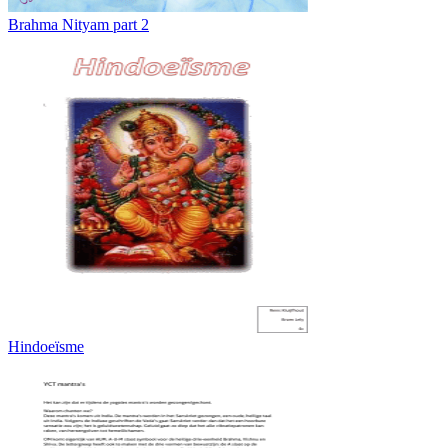
Brahma Nityam part 2
Hindoeïsme