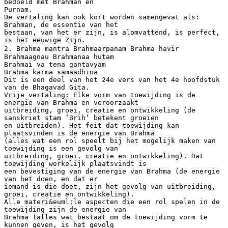
bedoeld met Brahman en
Purnam.
De vertaling kan ook kort worden samengevat als:
Brahman, de essentie van het
bestaan, van het er zijn, is alomvattend, is perfect,
is het eeuwige Zijn.
2. Brahma mantra Brahmaarpanam Brahma havir
Brahmaagnau Brahmanaa hutam
Brahmai va tena gantavyam
Brahma karma samaadhina
Dit is een deel van het 24e vers van het 4e hoofdstuk
van de Bhagavad Gita.
Vrije vertaling: Elke vorm van toewijding is de
energie van Brahma en veroorzaakt
uitbreiding, groei, creatie en ontwikkeling (de
sanskriet stam ‘Brih’ betekent groeien
en uitbreiden). Het feit dat toewijding kan
plaatsvinden is de energie van Brahma
(alles wat een rol speelt bij het mogelijk maken van
toewijding is een gevolg van
uitbreiding, groei, creatie en ontwikkeling). Dat
toewijding werkelijk plaatsvindt is
een bevestiging van de energie van Brahma (de energie
van het doen, en dat er
iemand is die doet, zijn het gevolg van uitbreiding,
groei, creatie en ontwikkeling).
Alle materi&euml;le aspecten die een rol spelen in de
toewijding zijn de energie van
Brahma (alles wat bestaat om de toewijding vorm te
kunnen geven, is het gevolg