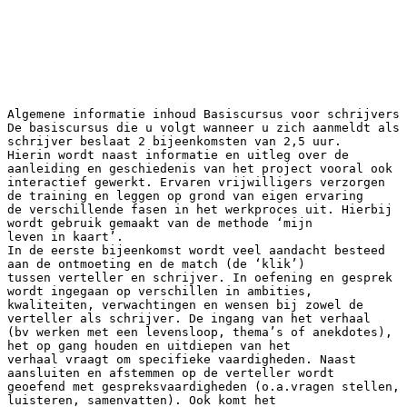
Algemene informatie inhoud Basiscursus voor schrijvers
De basiscursus die u volgt wanneer u zich aanmeldt als
schrijver beslaat 2 bijeenkomsten van 2,5 uur.
Hierin wordt naast informatie en uitleg over de
aanleiding en geschiedenis van het project vooral ook
interactief gewerkt. Ervaren vrijwilligers verzorgen
de training en leggen op grond van eigen ervaring
de verschillende fasen in het werkproces uit. Hierbij
wordt gebruik gemaakt van de methode ‘mijn
leven in kaart’.
In de eerste bijeenkomst wordt veel aandacht besteed
aan de ontmoeting en de match (de ‘klik’)
tussen verteller en schrijver. In oefening en gesprek
wordt ingegaan op verschillen in ambities,
kwaliteiten, verwachtingen en wensen bij zowel de
verteller als schrijver. De ingang van het verhaal
(bv werken met een levensloop, thema’s of anekdotes),
het op gang houden en uitdiepen van het
verhaal vraagt om specifieke vaardigheden. Naast
aansluiten en afstemmen op de verteller wordt
geoefend met gespreksvaardigheden (o.a.vragen stellen,
luisteren, samenvatten). Ook komt het