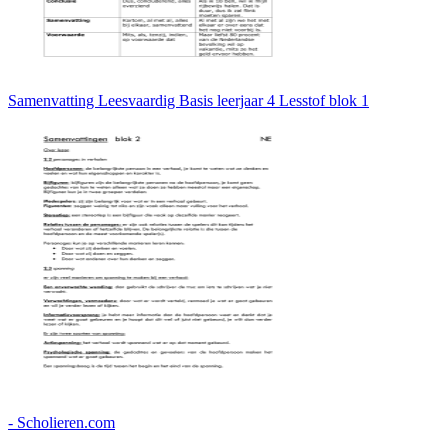
Samenvatting Leesvaardig Basis leerjaar 4 Lesstof blok 1
- Scholieren.com