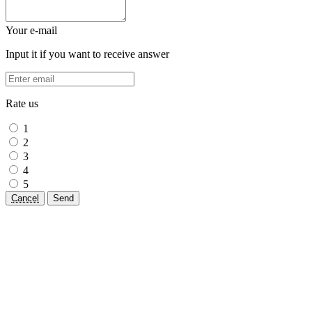
Your e-mail
Input it if you want to receive answer
Rate us
1
2
3
4
5
Cancel
Send