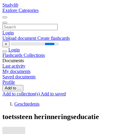
Study
lib
Explore Categories
Login
Upload document
Create flashcards
×
Login
Flashcards
Collections
Documents
Last activity
My documents
Saved documents
Profile
Add to ...
Add to collection(s)
Add to saved
Geschiedenis
toetssteen herinneringseducatie