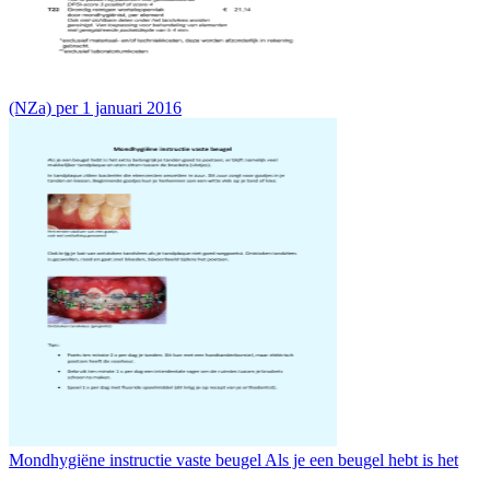
(NZa) per 1 januari 2016
Mondhygiëne instructie vaste beugel Als je een beugel hebt is het