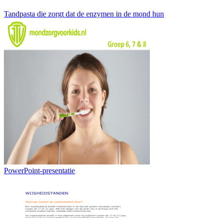
Tandpasta die zorgt dat de enzymen in de mond hun
PowerPoint-presentatie