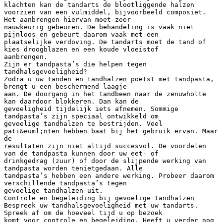
klachten kan de tandarts de blootliggende halzen
voorzien van een vulmiddel, bijvoorbeeld composiet.
Het aanbrengen hiervan moet zeer
nauwkeurig gebeuren. De behandeling is vaak niet
pijnloos en gebeurt daarom vaak met een
plaatselijke verdoving. De tandarts moet de tand of
kies droogblazen en een koude vloeistof
aanbrengen.
Zijn er tandpasta’s die helpen tegen
tandhalsgevoeligheid?
Zodra u uw tanden en tandhalzen poetst met tandpasta,
brengt u een beschermend laagje
aan. De doorgang in het tandbeen naar de zenuwholte
kan daardoor blokkeren. Dan kan de
gevoeligheid tijdelijk iets afnemen. Sommige
tandpasta’s zijn speciaal ontwikkeld om
gevoelige tandhalzen te bestrijden. Veel
pati&euml;nten hebben baat bij het gebruik ervan. Maar
de
resultaten zijn niet altijd succesvol. De voordelen
van de tandpasta kunnen door uw eet- of
drinkgedrag (zuur) of door de slijpende werking van
tandpasta worden tenietgedaan. Alle
tandpasta’s hebben een andere werking. Probeer daarom
verschillende tandpasta’s tegen
gevoelige tandhalzen uit.
Controle en begeleiding bij gevoelige tandhalzen
Bespreek uw tandhalsgevoeligheid met uw tandarts.
Spreek af om de hoeveel tijd u op bezoek
komt voor controle en begeleiding. Heeft u verder nog