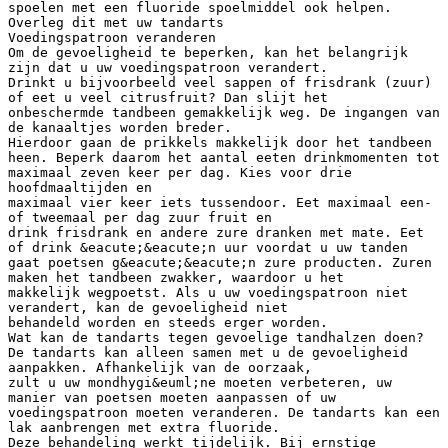
spoelen met een fluoride spoelmiddel ook helpen.
Overleg dit met uw tandarts
Voedingspatroon veranderen
Om de gevoeligheid te beperken, kan het belangrijk
zijn dat u uw voedingspatroon verandert.
Drinkt u bijvoorbeeld veel sappen of frisdrank (zuur)
of eet u veel citrusfruit? Dan slijt het
onbeschermde tandbeen gemakkelijk weg. De ingangen van
de kanaaltjes worden breder.
Hierdoor gaan de prikkels makkelijk door het tandbeen
heen. Beperk daarom het aantal eeten drinkmomenten tot
maximaal zeven keer per dag. Kies voor drie
hoofdmaaltijden en
maximaal vier keer iets tussendoor. Eet maximaal een-
of tweemaal per dag zuur fruit en
drink frisdrank en andere zure dranken met mate. Eet
of drink &eacute;&eacute;n uur voordat u uw tanden
gaat poetsen g&eacute;&eacute;n zure producten. Zuren
maken het tandbeen zwakker, waardoor u het
makkelijk wegpoetst. Als u uw voedingspatroon niet
verandert, kan de gevoeligheid niet
behandeld worden en steeds erger worden.
Wat kan de tandarts tegen gevoelige tandhalzen doen?
De tandarts kan alleen samen met u de gevoeligheid
aanpakken. Afhankelijk van de oorzaak,
zult u uw mondhygi&euml;ne moeten verbeteren, uw
manier van poetsen moeten aanpassen of uw
voedingspatroon moeten veranderen. De tandarts kan een
lak aanbrengen met extra fluoride.
Deze behandeling werkt tijdelijk. Bij ernstige