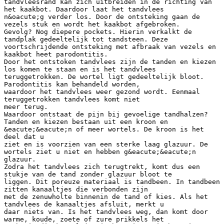
tandvleesrand kan zich uitbreiden in de richting van
het kaakbot. Daardoor laat het tandvlees
n&oacute;g verder los. Door de ontsteking gaan de
vezels stuk en wordt het kaakbot afgebroken.
Gevolg? Nog diepere pockets. Hierin verkalkt de
tandplak gedeeltelijk tot tandsteen. Deze
voortschrijdende ontsteking met afbraak van vezels en
kaakbot heet parodontitis.
Door het ontstoken tandvlees zijn de tanden en kiezen
los komen te staan en is het tandvlees
teruggetrokken. De wortel ligt gedeeltelijk bloot.
Parodontitis kan behandeld worden,
waardoor het tandvlees weer gezond wordt. Eenmaal
teruggetrokken tandvlees komt niet
meer terug.
Waardoor ontstaat de pijn bij gevoelige tandhalzen?
Tanden en kiezen bestaan uit een kroon en
&eacute;&eacute;n of meer wortels. De kroon is het
deel dat u
ziet en is voorzien van een sterke laag glazuur. De
wortels ziet u niet en hebben g&eacute;&eacute;n
glazuur.
Zodra het tandvlees zich terugtrekt, komt dus een
stukje van de tand zonder glazuur bloot te
liggen. Dit poreuze materiaal is tandbeen. In tandbeen
zitten kanaaltjes die verbonden zijn
met de zenuwholte binnenin de tand of kies. Als het
tandvlees de kanaaltjes afsluit, merkt u
daar niets van. Is het tandvlees weg, dan komt door
warme, koude, zoete of zure prikkels het