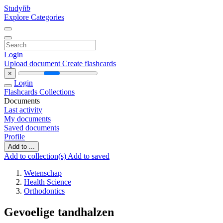
Study
lib
Explore Categories
Login
Upload document
Create flashcards
×
Login
Flashcards
Collections
Documents
Last activity
My documents
Saved documents
Profile
Add to ...
Add to collection(s)
Add to saved
Wetenschap
Health Science
Orthodontics
Gevoelige tandhalzen