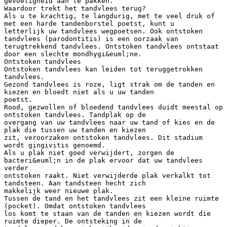
gevoeligheid aan te pakken.
Waardoor trekt het tandvlees terug?
Als u te krachtig, te langdurig, met te veel druk of
met een harde tandenborstel poetst, kunt u
letterlijk uw tandvlees wegpoetsen. Ook ontstoken
tandvlees (parodontitis) is een oorzaak van
terugtrekkend tandvlees. Ontstoken tandvlees ontstaat
door een slechte mondhygi&euml;ne.
Ontstoken tandvlees
Ontstoken tandvlees kan leiden tot teruggetrokken
tandvlees.
Gezond tandvlees is roze, ligt strak om de tanden en
kiezen en bloedt niet als u uw tanden
poetst.
Rood, gezwollen of bloedend tandvlees duidt meestal op
ontstoken tandvlees. Tandplak op de
overgang van uw tandvlees naar uw tand of kies en de
plak die tussen uw tanden en kiezen
zit, veroorzaken ontstoken tandvlees. Dit stadium
wordt gingivitis genoemd.
Als u plak niet goed verwijdert, zorgen de
bacteri&euml;n in de plak ervoor dat uw tandvlees
verder
ontstoken raakt. Niet verwijderde plak verkalkt tot
tandsteen. Aan tandsteen hecht zich
makkelijk weer nieuwe plak.
Tussen de tand en het tandvlees zit een kleine ruimte
(pocket). Omdat ontstoken tandvlees
los komt te staan van de tanden en kiezen wordt die
ruimte dieper. De ontsteking in de