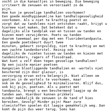
vocht in die kanaaltjes in beweging. Die beweging
irriteert de zenuwen en veroorzaakt zo de
pijn.
Hoe kun je gevoelige tandhalzen voorkomen?
Een goede mondhygi&euml;ne kan tandhalsgevoeligheid
voorkomen. Als u niet te krachtig poetst en
zorgt dat uw tandvlees niet ontstoken raakt, krijgt u
hiermee niet maken. Dat betekent dat u
dagelijks alle tandplak van en tussen uw tanden en
kiezen moet verwijderen. Poets uw tanden
daarom tweemaal per dag met een fluoridentandpasta.
Een goede poetsbeurt duurt twee
minuten, gebeurt zorgvuldig, niet te krachtig en met
een zachte tandenborstel. Reinig ook
dagelijks de ruimten tussen uw tanden en kiezen met
tandenstokers, ragers of flossdraad.
Wat kunt u zelf doen tegen gevoelige tandhalzen?
Op een juiste manier poetsen
Aangezien blootliggende tandhalzen en -wortels niet
beschermd zijn door glazuur, is
verzorging ervan extra belangrijk. Niet alleen om
gaatjes in de wortels te voorkomen, maar
ook om de gevoeligheid te minimaliseren. Blijf dus,
ook bij pijn, poetsen. Als u poetst met
tandpasta, brengt u een beschermend laagje op de
tanden aan. Hierdoor kunnen prikkels
minder makkelijk de zenuwen in de tand of kies
bereiken. Gevolg? Minder pijn! Maar zure
vloeistoffen spoelen dit laagje gemakkelijk weg. Dan
komt de pijn dus weer terug. Soms kan