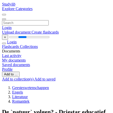
Study
lib
Explore Categories
Login
Upload document
Create flashcards
×
Login
Flashcards
Collections
Documents
Last activity
My documents
Saved documents
Profile
Add to ...
Add to collection(s)
Add to saved
Geesteswetenschappen
Engels
Literatuur
Romantiek
De `natuur` volgen? - Driestar educatief