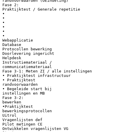
randvoorwaarden (OEindeling)
Fase 2:
Praktijktest / Generale repetitie
•
•
•
•
•
•
Webapplicatie
Database
Protocollen bewerking
Doorlevering ingericht
Helpdesk
Instructiemateriaal /
communicatiemateriaal
Fase 3-1: Meten ZI / alle instellingen
• Praktijktest infrastructuur
• Praktijktest
randvoorwaarden
• Begeleide start bij
instellingen en MB
Fase 3-2:
bewerken
•Praktijktest
bewerkingsprotocollen
Uitrol
Vragenlijsten def
Pilot metingen CE
Ontwikkelen vragenlijsten VG