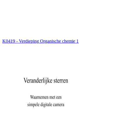
K0419 - Verdieping Organische chemie 1