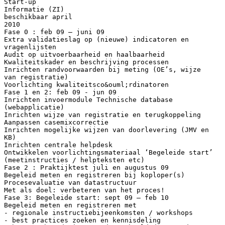
Start-up
Informatie (ZI)
beschikbaar april
2010
Fase 0 : feb 09 – juni 09
Extra validatieslag op (nieuwe) indicatoren en
vragenlijsten
Audit op uitvoerbaarheid en haalbaarheid
Kwaliteitskader en beschrijving processen
Inrichten randvoorwaarden bij meting (OE’s, wijze
van registratie)
Voorlichting kwaliteitsco&ouml;rdinatoren
Fase 1 en 2: feb 09 - jun 09
Inrichten invoermodule Technische database
(webapplicatie)
Inrichten wijze van registratie en terugkoppeling
Aanpassen casemixcorrectie
Inrichten mogelijke wijzen van doorlevering (JMV en
KB)
Inrichten centrale helpdesk
Ontwikkelen voorlichtingsmateriaal ‘Begeleide start’
(meetinstructies / helpteksten etc)
Fase 2 : Praktijktest juli en augustus 09
Begeleid meten en registreren bij koploper(s)
Procesevaluatie van datastructuur
Met als doel: verbeteren van het proces!
Fase 3: Begeleide start: sept 09 – feb 10
Begeleid meten en registreren met
- regionale instructiebijeenkomsten / workshops
- best practices zoeken en kennisdeling