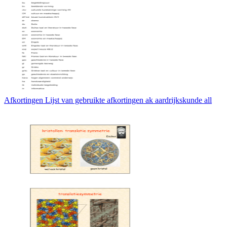
Afkortingen Lijst van gebruikte afkortingen ak aardrijkskunde all