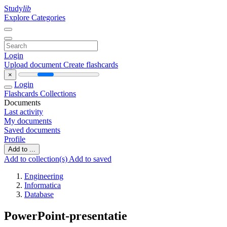
Study
lib
Explore Categories
Login
Upload document
Create flashcards
×
Login
Flashcards
Collections
Documents
Last activity
My documents
Saved documents
Profile
Add to ...
Add to collection(s)
Add to saved
Engineering
Informatica
Database
PowerPoint-presentatie