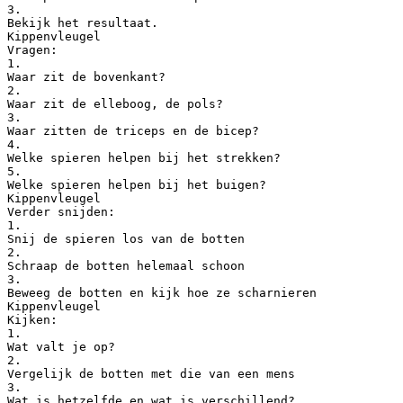
3.
Bekijk het resultaat.
Kippenvleugel
Vragen:
1.
Waar zit de bovenkant?
2.
Waar zit de elleboog, de pols?
3.
Waar zitten de triceps en de bicep?
4.
Welke spieren helpen bij het strekken?
5.
Welke spieren helpen bij het buigen?
Kippenvleugel
Verder snijden:
1.
Snij de spieren los van de botten
2.
Schraap de botten helemaal schoon
3.
Beweeg de botten en kijk hoe ze scharnieren
Kippenvleugel
Kijken:
1.
Wat valt je op?
2.
Vergelijk de botten met die van een mens
3.
Wat is hetzelfde en wat is verschillend?