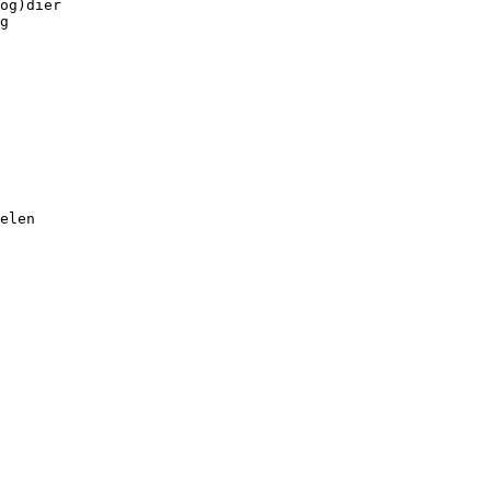
og)dier
g
elen