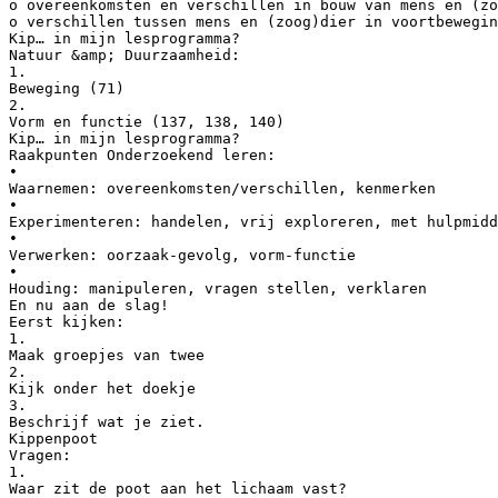
o overeenkomsten en verschillen in bouw van mens en (zo
o verschillen tussen mens en (zoog)dier in voortbewegin
Kip… in mijn lesprogramma?
Natuur &amp; Duurzaamheid:
1.
Beweging (71)
2.
Vorm en functie (137, 138, 140)
Kip… in mijn lesprogramma?
Raakpunten Onderzoekend leren:
•
Waarnemen: overeenkomsten/verschillen, kenmerken
•
Experimenteren: handelen, vrij exploreren, met hulpmidd
•
Verwerken: oorzaak-gevolg, vorm-functie
•
Houding: manipuleren, vragen stellen, verklaren
En nu aan de slag!
Eerst kijken:
1.
Maak groepjes van twee
2.
Kijk onder het doekje
3.
Beschrijf wat je ziet.
Kippenpoot
Vragen:
1.
Waar zit de poot aan het lichaam vast?