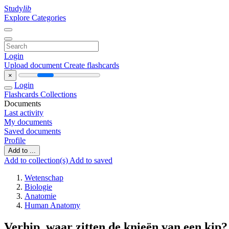
Study
lib
Explore Categories
Login
Upload document
Create flashcards
×
Login
Flashcards
Collections
Documents
Last activity
My documents
Saved documents
Profile
Add to ...
Add to collection(s)
Add to saved
Wetenschap
Biologie
Anatomie
Human Anatomy
Verhip, waar zitten de knieën van een kip?