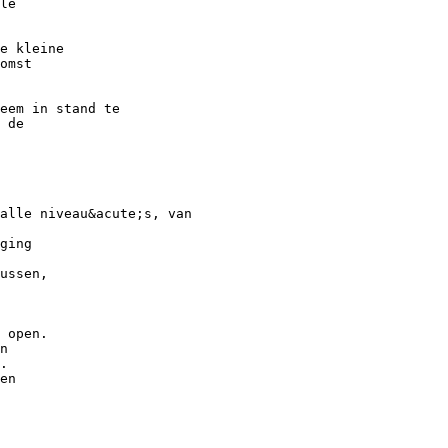
le
e kleine
omst
eem in stand te
 de
alle niveau&acute;s, van
ging
ussen,
 open.
n
.
en