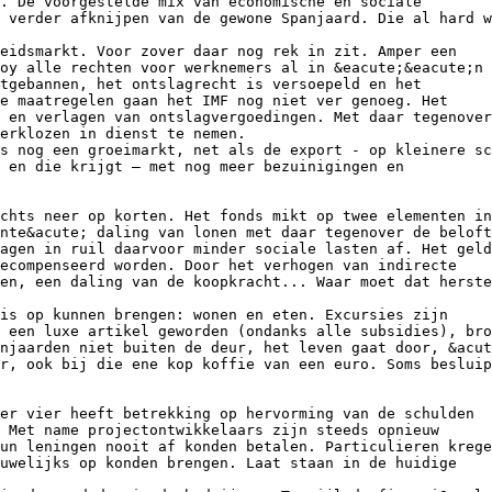
. De voorgestelde mix van economische en sociale
 verder afknijpen van de gewone Spanjaard. Die al hard w
beidsmarkt. Voor zover daar nog rek in zit. Amper een
oy alle rechten voor werknemers al in &eacute;&eacute;n 
tgebannen, het ontslagrecht is versoepeld en het
e maatregelen gaan het IMF nog niet ver genoeg. Het
 en verlagen van ontslagvergoedingen. Met daar tegenover
erklozen in dienst te nemen.
s nog een groeimarkt, net als de export - op kleinere sc
 en die krijgt – met nog meer bezuinigingen en
chts neer op korten. Het fonds mikt op twee elementen in
nte&acute; daling van lonen met daar tegenover de beloft
agen in ruil daarvoor minder sociale lasten af. Het geld
gecompenseerd worden. Door het verhogen van indirecte
en, een daling van de koopkracht... Waar moet dat herste
is op kunnen brengen: wonen en eten. Excursies zijn
 een luxe artikel geworden (ondanks alle subsidies), bro
njaarden niet buiten de deur, het leven gaat door, &acut
r, ook bij die ene kop koffie van een euro. Soms besluip
er vier heeft betrekking op hervorming van de schulden
 Met name projectontwikkelaars zijn steeds opnieuw
un leningen nooit af konden betalen. Particulieren krege
auwelijks op konden brengen. Laat staan in de huidige