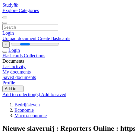
Study
lib
Explore Categories
Login
Upload document
Create flashcards
×
Login
Flashcards
Collections
Documents
Last activity
My documents
Saved documents
Profile
Add to ...
Add to collection(s)
Add to saved
Bedrijfsleven
Economie
Macro-economie
Nieuwe slavernij : Reporters Online : https