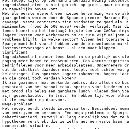
Het recept lijkt op voorhand inderdaad weinig succesvol
ingredi&euml;nten is niet gericht op groei, maar op nog
en nauwelijks boven komt.
Met als eerste element een nieuwe hervorming van de ar
jaar geleden werden door de Spaanse premier Mariano Raj
geveegd. Vaste contracten zijn sindsdien zo goed als ui
minimumloon (rond de 500 euro) verder verlaagd. Maar di
fonds hamert op het (omlaag) bijstellen van CAO&acute;s
lagere kosten voor werkgevers om de ruim vijf miljoen w
Probleem blijft: in welke sector? Alleen het toerisme i
Spanje moet het vooral hebben van de binnenlandse markt
lastenverzwaringen op komst – alleen maar klappen.
Significant
Ingredi&euml;nt nummer twee komt in de praktijk ook sle
poging meer banen te cre&euml;ren. Een &acute;significa
bedrijfsleven voor meer arbeidsplaatsen. Ondernemers dr
dat de schatkist daardoor mist loopt, moet echter wel 
belastingen. Dus opnieuw: lagere inkomsten, hogere last
en die groei toch vandaan komen?
Ik zie gezinnen, met werkende ouders, die alleen de bas
geschrapt van het school-menu, sporten voor kinderen is
met brood als beleg een gangbare lunch. Klagen doen Spa
zijn gezond&acute;. En trots. En hebben tijd voor elkaa
stille bewondering daarvoor.
Mega-probleem
Het recept wordt steeds interessanter. Bestanddeel numm
van bedrijven en personen. Een mega-probleem in Spanje.
geherfinancierd, terwijl al lang duidelijk was dat ze h
hypotheken verstrekt die ze zelfs met een vaste baan n
economische situatie.