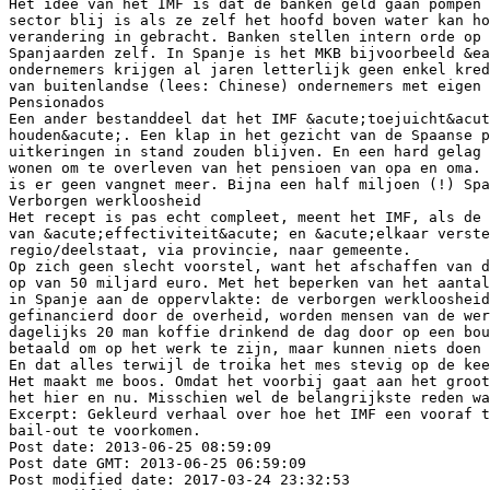
Het idee van het IMF is dat de banken geld gaan pompen 
sector blij is als ze zelf het hoofd boven water kan ho
verandering in gebracht. Banken stellen intern orde op 
Spanjaarden zelf. In Spanje is het MKB bijvoorbeeld &ea
ondernemers krijgen al jaren letterlijk geen enkel kred
van buitenlandse (lees: Chinese) ondernemers met eigen 
Pensionados
Een ander bestanddeel dat het IMF &acute;toejuicht&acut
houden&acute;. Een klap in het gezicht van de Spaanse p
uitkeringen in stand zouden blijven. En een hard gelag 
wonen om te overleven van het pensioen van opa en oma.
is er geen vangnet meer. Bijna een half miljoen (!) Spa
Verborgen werkloosheid
Het recept is pas echt compleet, meent het IMF, als de 
van &acute;effectiviteit&acute; en &acute;elkaar verste
regio/deelstaat, via provincie, naar gemeente.
Op zich geen slecht voorstel, want het afschaffen van d
op van 50 miljard euro. Met het beperken van het aantal
in Spanje aan de oppervlakte: de verborgen werkloosheid
gefinancierd door de overheid, worden mensen van de wer
dagelijks 20 man koffie drinkend de dag door op een bou
betaald om op het werk te zijn, maar kunnen niets doen 
En dat alles terwijl de troika het mes stevig op de kee
Het maakt me boos. Omdat het voorbij gaat aan het groot
het hier en nu. Misschien wel de belangrijkste reden wa
Excerpt: Gekleurd verhaal over hoe het IMF een vooraf t
bail-out te voorkomen.
Post date: 2013-06-25 08:59:09
Post date GMT: 2013-06-25 06:59:09
Post modified date: 2017-03-24 23:32:53