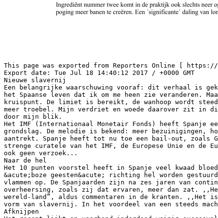
This page was exported from Reporters Online [ https:/
Export date: Tue Jul 18 14:40:12 2017 / +0000 GMT
Nieuwe slavernij
Een belangrijke waarschuwing vooraf: dit verhaal is gek
het Spaanse leven dat ik om me heen zie veranderen. Maa
kruispunt. De limiet is bereikt, de wanhoop wordt steed
meer troebel. Mijn verdriet en woede daarover zit in di
door mijn blik.
Het IMF (Internationaal Monetair Fonds) heeft Spanje ee
grondslag. De melodie is bekend: meer bezuinigingen, ho
aantrekt. Spanje heeft tot nu toe een bail-out, zoals G
strenge curatele van het IMF, de Europese Unie en de Eu
ook geen verzoek...
Naar de hel
Het 10 punten voorstel heeft in Spanje veel kwaad bloed
&acute;boze geesten&acute; richting hel worden gestuurd
vlammen op. De Spanjaarden zijn na zes jaren van contin
overheersing, zoals zij dat ervaren, meer dan zat. ,,He
wereld-land”, aldus commentaren in de kranten. ,,Het is
vorm van slavernij. In het voordeel van een steeds mach
Afknijpen