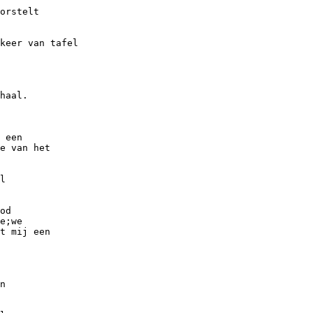
orstelt
keer van tafel
haal.
 een
e van het
l
od
e;we
t mij een
n