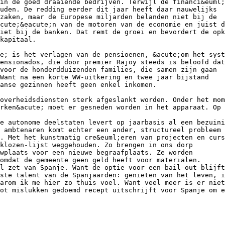
in de goed draaiende bedrijven. Terwijl de financi&euml;
uden. De redding eerder dit jaar heeft daar nauwelijks
zaken, maar de Europese miljarden belanden niet bij de
cute;&eacute;n van de motoren van de economie en juist d
iet bij de banken. Dat remt de groei en bevordert de opk
kapitaal.
e; is het verlagen van de pensioenen, &acute;om het syst
ensionados, die door premier Rajoy steeds is beloofd dat
voor de honderdduizenden families, die samen zijn gaan
 Want na een korte WW-uitkering en twee jaar bijstand
anse gezinnen heeft geen enkel inkomen.
overheidsdiensten sterk afgeslankt worden. Onder het mom
rken&acute; moet er gesneden worden in het apparaat. Op 
e autonome deelstaten levert op jaarbasis al een bezuini
 ambtenaren komt echter een ander, structureel probleem
. Met het kunstmatig cre&euml;eren van projecten en curs
klozen-lijst weggehouden. Zo brengen in ons dorp
wplaats voor een nieuwe begraafplaats. Ze worden
omdat de gemeente geen geld heeft voor materialen.
l zet van Spanje. Want de optie voor een bail-out blijft
ste talent van de Spanjaarden: genieten van het leven, i
arom ik me hier zo thuis voel. Want veel meer is er niet
ot mislukken gedoemd recept uitschrijft voor Spanje om e