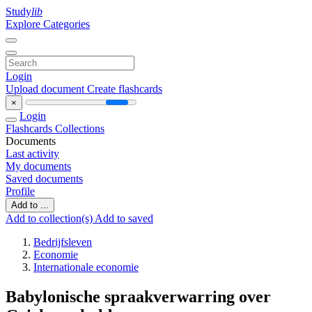
Study
lib
Explore Categories
Login
Upload document
Create flashcards
×
Login
Flashcards
Collections
Documents
Last activity
My documents
Saved documents
Profile
Add to ...
Add to collection(s)
Add to saved
Bedrijfsleven
Economie
Internationale economie
Babylonische spraakverwarring over