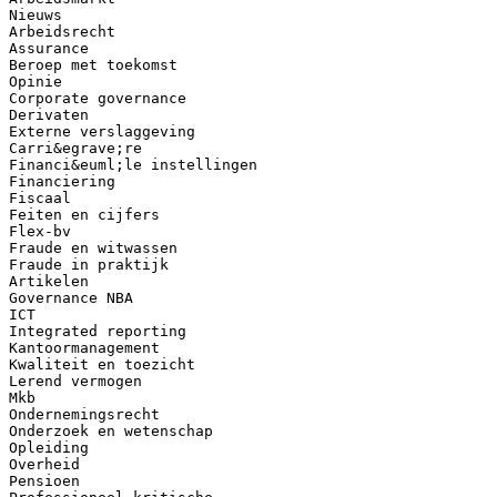
Nieuws
Arbeidsrecht
Assurance
Beroep met toekomst
Opinie
Corporate governance
Derivaten
Externe verslaggeving
Carri&egrave;re
Financi&euml;le instellingen
Financiering
Fiscaal
Feiten en cijfers
Flex-bv
Fraude en witwassen
Fraude in praktijk
Artikelen
Governance NBA
ICT
Integrated reporting
Kantoormanagement
Kwaliteit en toezicht
Lerend vermogen
Mkb
Ondernemingsrecht
Onderzoek en wetenschap
Opleiding
Overheid
Pensioen