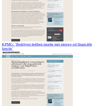
KPMG: `Bedrijven hebben moeite met nieuwe rol financiële
functie`