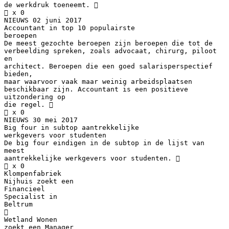
de werkdruk toeneemt. 
 x 0
NIEUWS 02 juni 2017
Accountant in top 10 populairste
beroepen
De meest gezochte beroepen zijn beroepen die tot de
verbeelding spreken, zoals advocaat, chirurg, piloot
en
architect. Beroepen die een goed salarisperspectief
bieden,
maar waarvoor vaak maar weinig arbeidsplaatsen
beschikbaar zijn. Accountant is een positieve
uitzondering op
die regel. 
 x 0
NIEUWS 30 mei 2017
Big four in subtop aantrekkelijke
werkgevers voor studenten
De big four eindigen in de subtop in de lijst van
meest
aantrekkelijke werkgevers voor studenten. 
 x 0
Klompenfabriek
Nijhuis zoekt een
Financieel
Specialist in
Beltrum

Wetland Wonen
zoekt een Manager