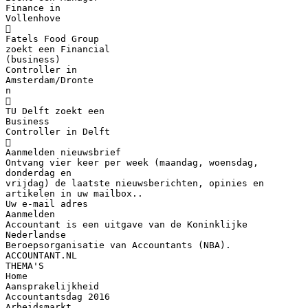
Finance in
Vollenhove

Fatels Food Group
zoekt een Financial
(business)
Controller in
Amsterdam/Dronte
n

TU Delft zoekt een
Business
Controller in Delft

Aanmelden nieuwsbrief
Ontvang vier keer per week (maandag, woensdag,
donderdag en
vrijdag) de laatste nieuwsberichten, opinies en
artikelen in uw mailbox..
Uw e-mail adres
Aanmelden
Accountant is een uitgave van de Koninklijke
Nederlandse
Beroepsorganisatie van Accountants (NBA).
ACCOUNTANT.NL
THEMA'S
Home
Aansprakelijkheid
Accountantsdag 2016
Arbeidsmarkt