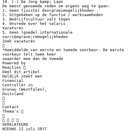
10. [-] De Jong &amp; Laan
De meest genoemde reden om ergens weg te gaan:
1. Geen (juiste) doorgroeimogelijkheden
2. Uitgekeken op de functie / werkzaamheden
3. Bedrijfscultuur valt tegen
4. Onvrede over het salaris
Vacatures
5. Geen (goede) internationale
carri&egrave;remogelijkheden
Zoek vacatures

*Gemiddelde van eerste en tweede voorkeur. De eerste
voorkeur telt twee keer
zwaarder mee dan de tweede
Powered by
Reacties 
Deel dit artikel
Holdijk zoekt een
Financial
Controller in
Gronau (Westfalen),
Duitsland


Contact
Thema's 

   
GERELATEERD
NIEUWS 12 juli 2017