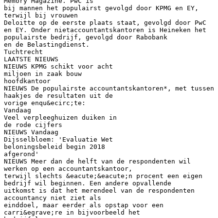
Memory Magazine. PwC is
bij mannen het populairst gevolgd door KPMG en EY,
terwijl bij vrouwen
Deloitte op de eerste plaats staat, gevolgd door PwC
en EY. Onder nietaccountantskantoren is Heineken het
populairste bedrijf, gevolgd door Rabobank
en de Belastingdienst.
Tuchtrecht
LAATSTE NIEUWS
NIEUWS KPMG schikt voor acht
miljoen in zaak bouw
hoofdkantoor
NIEUWS De populairste accountantskantoren*, met tussen
haakjes de resultaten uit de
vorige enqu&ecirc;te:
Vandaag
Veel verpleeghuizen duiken in
de rode cijfers
NIEUWS Vandaag
Dijsselbloem: 'Evaluatie Wet
beloningsbeleid begin 2018
afgerond'
NIEUWS Meer dan de helft van de respondenten wil
werken op een accountantskantoor,
terwijl slechts &eacute;&eacute;n procent een eigen
bedrijf wil beginnen. Een andere opvallende
uitkomst is dat het merendeel van de respondenten
accountancy niet ziet als
einddoel, maar eerder als opstap voor een
carri&egrave;re in bijvoorbeeld het