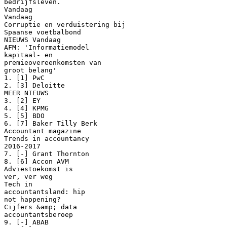
bedrijfsleven.
Vandaag
Vandaag
Corruptie en verduistering bij
Spaanse voetbalbond
NIEUWS Vandaag
AFM: 'Informatiemodel
kapitaal- en
premieovereenkomsten van
groot belang'
1. [1] PwC
2. [3] Deloitte
MEER NIEUWS
3. [2] EY
4. [4] KPMG
5. [5] BDO
6. [7] Baker Tilly Berk
Accountant magazine
Trends in accountancy
2016-2017
7. [-] Grant Thornton
8. [6] Accon AVM
Adviestoekomst is
ver, ver weg
Tech in
accountantsland: hip
not happening?
Cijfers &amp; data
accountantsberoep
9. [-] ABAB