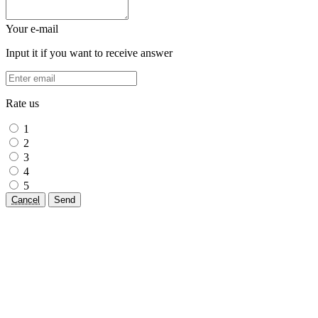
Your e-mail
Input it if you want to receive answer
Rate us
1
2
3
4
5
Cancel
Send