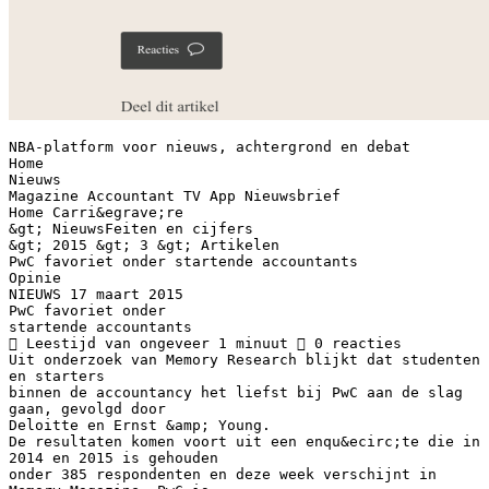
NBA-platform voor nieuws, achtergrond en debat
Home
Nieuws
Magazine Accountant TV App Nieuwsbrief
Home Carri&egrave;re
&gt; NieuwsFeiten en cijfers
&gt; 2015 &gt; 3 &gt; Artikelen
PwC favoriet onder startende accountants
Opinie
NIEUWS 17 maart 2015
PwC favoriet onder
startende accountants
 Leestijd van ongeveer 1 minuut  0 reacties
Uit onderzoek van Memory Research blijkt dat studenten
en starters
binnen de accountancy het liefst bij PwC aan de slag
gaan, gevolgd door
Deloitte en Ernst &amp; Young.
De resultaten komen voort uit een enqu&ecirc;te die in
2014 en 2015 is gehouden
onder 385 respondenten en deze week verschijnt in