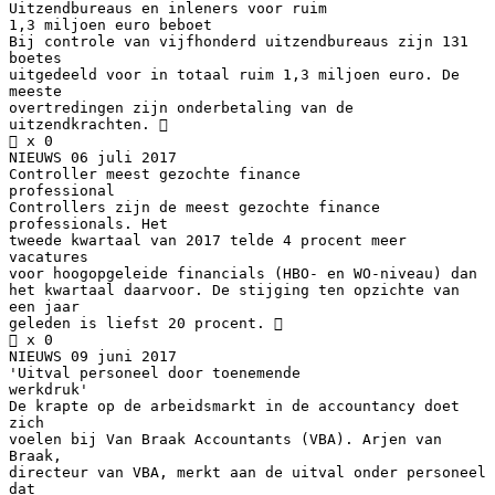
Uitzendbureaus en inleners voor ruim
1,3 miljoen euro beboet
Bij controle van vijfhonderd uitzendbureaus zijn 131
boetes
uitgedeeld voor in totaal ruim 1,3 miljoen euro. De
meeste
overtredingen zijn onderbetaling van de
uitzendkrachten. 
 x 0
NIEUWS 06 juli 2017
Controller meest gezochte finance
professional
Controllers zijn de meest gezochte finance
professionals. Het
tweede kwartaal van 2017 telde 4 procent meer
vacatures
voor hoogopgeleide financials (HBO- en WO-niveau) dan
het kwartaal daarvoor. De stijging ten opzichte van
een jaar
geleden is liefst 20 procent. 
 x 0
NIEUWS 09 juni 2017
'Uitval personeel door toenemende
werkdruk'
De krapte op de arbeidsmarkt in de accountancy doet
zich
voelen bij Van Braak Accountants (VBA). Arjen van
Braak,
directeur van VBA, merkt aan de uitval onder personeel
dat