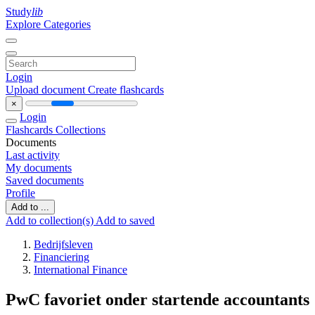
Study
lib
Explore Categories
Login
Upload document
Create flashcards
×
Login
Flashcards
Collections
Documents
Last activity
My documents
Saved documents
Profile
Add to ...
Add to collection(s)
Add to saved
Bedrijfsleven
Financiering
International Finance
PwC favoriet onder startende accountants