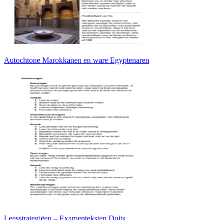
Autochtone Marokkanen en ware Egyptenaren
Leesstrategiëen – Examenteksten Duits