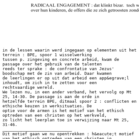
in de lessen waarin werd ingegaan op elementen uit het
terrein : BPE, spoor 1 wisselwerking
tussen p. zingeving en concrete arbeid, kwam de
passage over het gebruik van de talenten
reeds ter sprake : de confrontatie van Jezus'
boodschap met de zin van arbeid. Daar kwamen
de leerlingen er op uit dat arbeid een app&egrave;l
inhoudt, om zich in te zetten voor een
rechtvaardige wereld.
We lezen nu, in een ander verband, het vervolg op Mt
25, 14-30. De passage is aan de orde in
hetzelfde terrein BPE, ditmaal spoor 2 : conflicten en
ethische keuzen in werksituaties. De
optie voor de armen is het motief van het ethisch
optreden van een christen op het werkveld,
zo licht het leerplan toe in verwijzing naar Mt 25,
31-46.
____________________________
Dit motief gaan we nu opentrekken : h&eacute;t motief
van het ethisch optreden van een christen in