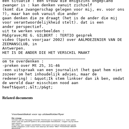
een situatie : een vrouw die enigszins ongepland
zwanger is : kan denken vanuit zichzelf
(komt die zwangerschap gelegen voor mij, ev. voor ons
?), maar kan ook vanuit die ander
gaan denken die ze draagt (het is de ander die mij
voor verantwoordelijkheid stelt). dat is een
ander perspectief.
uit te werken voorbeelden :
P&Egrave;RE G. GILBERT : TERTIO gesprek
video (Spots voorjaar 2002) over AALMOEZENIER VAN DE
ZEEMANSCLUB, in
Antwerpen.
HET IS DE ANDER DIE HET VERSCHIL MAAKT
____________________________________
om te overdenken :
-preken over Mt 25, 31-46
-een uitspraak van een journalist (het gaat hem niet
zozeer om het inhoudelijk advies, maar de
redenering) : &quot;Ik stem linkser dan ik ben, omdat
de wereld daar misschien nood aan
Related documents