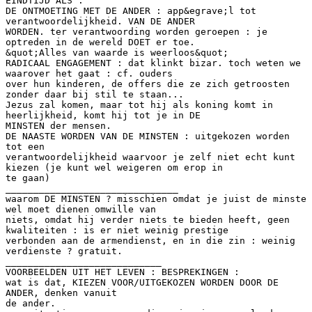
EINDTIJD ALS :
DE ONTMOETING MET DE ANDER : app&egrave;l tot
verantwoordelijkheid. VAN DE ANDER
WORDEN. ter verantwoording worden geroepen : je
optreden in de wereld DOET er toe.
&quot;Alles van waarde is weerloos&quot;
RADICAAL ENGAGEMENT : dat klinkt bizar. toch weten we
waarover het gaat : cf. ouders
over hun kinderen, de offers die ze zich getroosten
zonder daar bij stil te staan...
Jezus zal komen, maar tot hij als koning komt in
heerlijkheid, komt hij tot je in DE
MINSTEN der mensen.
DE NAASTE WORDEN VAN DE MINSTEN : uitgekozen worden
tot een
verantwoordelijkheid waarvoor je zelf niet echt kunt
kiezen (je kunt wel weigeren om erop in
te gaan)
_______________________________
waarom DE MINSTEN ? misschien omdat je juist de minste
wel moet dienen omwille van
niets, omdat hij verder niets te bieden heeft, geen
kwaliteiten : is er niet weinig prestige
verbonden aan de armendienst, en in die zin : weinig
verdienste ? gratuit.
____________________________
VOORBEELDEN UIT HET LEVEN : BESPREKINGEN :
wat is dat, KIEZEN VOOR/UITGEKOZEN WORDEN DOOR DE
ANDER, denken vanuit
de ander.