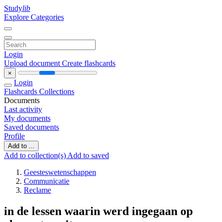
Study
lib
Explore Categories
Login
Upload document
Create flashcards
×
Login
Flashcards
Collections
Documents
Last activity
My documents
Saved documents
Profile
Add to ...
Add to collection(s)
Add to saved
Geesteswetenschappen
Communicatie
Reclame
in de lessen waarin werd ingegaan op