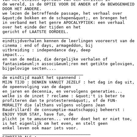
de wereld, is de OPTIE VOOR DE ANDER of de BEWOGENHEID
DOOR HET ANDERE.
we lezen de betreffende passage, het verhaal over
&quot;de bokken en de schapen&quot;, en brengen het
in verband met het genre APOCALYPTIEK: een verhaal
over het einde der tijden en het
gericht of LAATSTE OORDEEL.
___________________________
eindtijdverhalen kennen de leerlingen vooreerst van de
cinema : end of days, armageddon, bij
uitbreiding : independance day, deep
impact...
en van de media, die dergelijke verhalen of
fantasie&euml;n associ&euml;ren met getikte gelovigen,
bijgelovige secten....
_________________________________
de eindtijd maakt het spannend :
MIJN TIJD : DENKEN VANUIT JEZELF : het dag in dag uit,
de opeenvolging van de dagen
en jaren en decennia, en vervolgens generaties...
welke is de inzet ? reclame : &quot;'t is beter te
profiteren dan te protesteren&quot;, of de FUN-
MORALITY die (althans volgens volgens Jean
Baudrillard) de consumptie-maatschappij beheerst :
ENJOY YOUR STAY, have fun, de
plicht je te amuseren... verder doet het er niet toe,
is het eigenlijk om het even, en stelt geen
enkel leven ook maar iets voor.
____________________________________