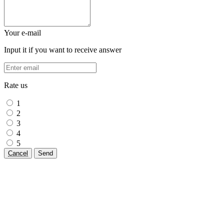
Your e-mail
Input it if you want to receive answer
Rate us
1
2
3
4
5
Cancel
Send