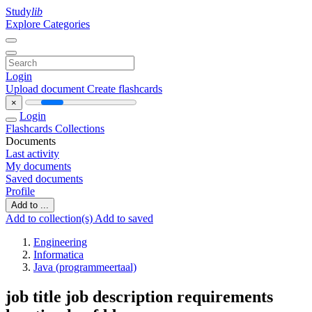
Study
lib
Explore Categories
Login
Upload document
Create flashcards
×
Login
Flashcards
Collections
Documents
Last activity
My documents
Saved documents
Profile
Add to ...
Add to collection(s)
Add to saved
Engineering
Informatica
Java (programmeertaal)
job title job description requirements