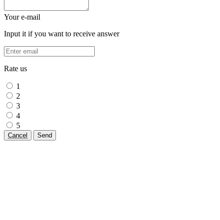
Your e-mail
Input it if you want to receive answer
Rate us
1
2
3
4
5
Cancel
Send