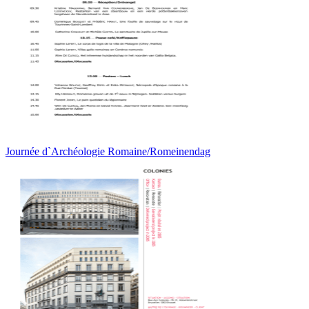
Journée d`Archéologie Romaine/Romeinendag