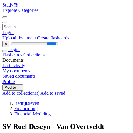
Study
lib
Explore Categories
Login
Upload document
Create flashcards
×
Login
Flashcards
Collections
Documents
Last activity
My documents
Saved documents
Profile
Add to ...
Add to collection(s)
Add to saved
Bedrijfsleven
Financiering
Financial Modeling
SV Roel Deseyn - Van OVertveldt