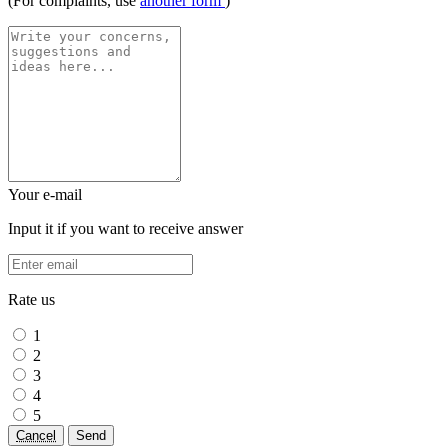
(For complaints, use
another form
)
Your e-mail
Input it if you want to receive answer
Rate us
1
2
3
4
5
Cancel
Send