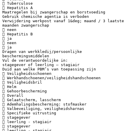
 Tuberculose
 Hepatitis A
Maatregelen bij zwangerschap en borstvoeding
Gebruik chemische agentia is verboden
Verwijdering werkpost vanaf 1&deg; maand / 3 laatste
maanden zwangerschap
 neen
 Hepatitis B
 ja
 neen
 ja
Dragen van werkkledij/persoonlijke
beschermingsmiddelen
Vul de verantwoordelijke in:
stagegever of leerling – stagiair
Duid aan welke PBM’s van toepassing zijn
 Veiligheidsschoenen
 Werkhandschoenen/veiligheidshandschoenen
 Veiligheidsbril
 Helm
 Gehoorbescherming
 Overall
 Gelaatscherm, lasscherm
 Ademhalingsbescherming: stofmasker
 Valbeveiliging, veiligheidsharnas
 Specifieke uitrusting
 stagegever
 leerling - stagiair
 stagegever
 leerling - stagiair