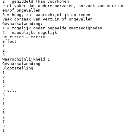
2 = gemiddeld (kan voorkomen)
niet vaker dan andere oorzaken, oorzaak van verzuim
en/of ongevallen
3 = hoog, zal waarschijnlijk optreden
vaak oorzaak van verzuim of ongevallen
Gevaarsafwending:
1 = mogelijk onder bepaalde omstandigheden
2 = nauwelijks mogelijk
De risico – matrix
Effect
1
2
3
Waarschijnlijkheid 1
Gevaarsafwending
Blootstelling
1
2
1
2
n.v.t.
3
4
1
5
6
2
7
8
1