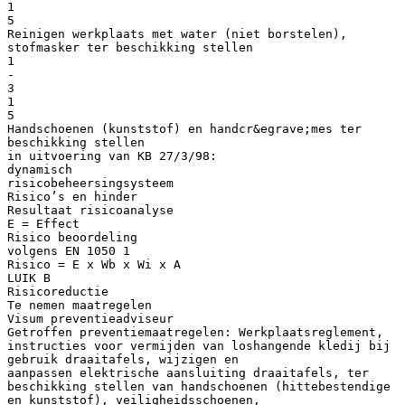
1
5
Reinigen werkplaats met water (niet borstelen),
stofmasker ter beschikking stellen
1
-
3
1
5
Handschoenen (kunststof) en handcr&egrave;mes ter
beschikking stellen
in uitvoering van KB 27/3/98:
dynamisch
risicobeheersingsysteem
Risico’s en hinder
Resultaat risicoanalyse
E = Effect
Risico beoordeling
volgens EN 1050 1
Risico = E x Wb x Wi x A
LUIK B
Risicoreductie
Te nemen maatregelen
Visum preventieadviseur
Getroffen preventiemaatregelen: Werkplaatsreglement,
instructies voor vermijden van loshangende kledij bij
gebruik draaitafels, wijzigen en
aanpassen elektrische aansluiting draaitafels, ter
beschikking stellen van handschoenen (hittebestendige
en kunststof), veiligheidsschoenen,