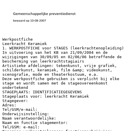
Werkpostfiche
Leerkracht Keramiek
1. WERKPOSTFICHE voor STAGES (leerkrachtenopleiding)
In uitvoering van het KB van 21/09/2004 en de
wijzigingen van 30/09/05 en 02/06/06 betreffende de
bescherming van leerkrachtstagiairs
Artistieke afdelingen: tekenkunst, vrije grafiek,
schilderkunst, keramiek, film &amp; videokunst,
scenografie, mode en theaterkostuum, e.a.
Deze werkpostfiche gebruiken is verplicht bij elke
stage en wordt samen met de stageovereenkomst
ondertekend
STAGEPLAATS: IDENTIFICATIEGEGEVENS
Stageplaats voor: leerkracht Keramiek
Stagegever:
Adres:
Tel/GSM/e-mail:
Onderwijsinstelling:
Naam verantwoordelijke:
Naam en functie stagementor:
Tel/GSM: e-mail: