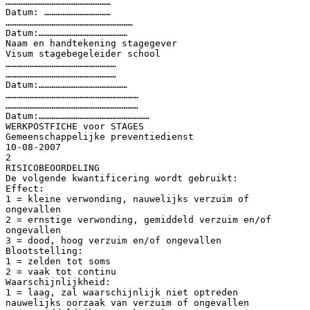
…………………………………………………
Datum: ………………………………
……………………………………………………………
Datum:…………………………………………
Naam en handtekening stagegever
Visum stagebegeleider school
……………………………………………………
……………………………………………………
Datum:…………………………………………
………………………………………………………………
………………………………………………………………
Datum:……………………………………………………
WERKPOSTFICHE voor STAGES
Gemeenschappelijke preventiedienst
10-08-2007
2
RISICOBEOORDELING
De volgende kwantificering wordt gebruikt:
Effect:
1 = kleine verwonding, nauwelijks verzuim of
ongevallen
2 = ernstige verwonding, gemiddeld verzuim en/of
ongevallen
3 = dood, hoog verzuim en/of ongevallen
Blootstelling:
1 = zelden tot soms
2 = vaak tot continu
Waarschijnlijkheid:
1 = laag, zal waarschijnlijk niet optreden
nauwelijks oorzaak van verzuim of ongevallen