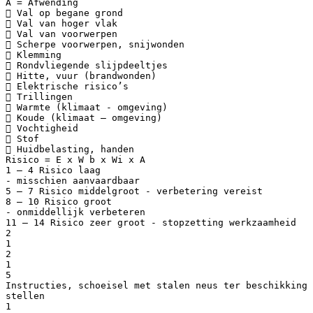
A = Afwending
 Val op begane grond
 Val van hoger vlak
 Val van voorwerpen
 Scherpe voorwerpen, snijwonden
 Klemming
 Rondvliegende slijpdeeltjes
 Hitte, vuur (brandwonden)
 Elektrische risico’s
 Trillingen
 Warmte (klimaat - omgeving)
 Koude (klimaat – omgeving)
 Vochtigheid
 Stof
 Huidbelasting, handen
Risico = E x W b x Wi x A
1 – 4 Risico laag
- misschien aanvaardbaar
5 – 7 Risico middelgroot - verbetering vereist
8 – 10 Risico groot
- onmiddellijk verbeteren
11 – 14 Risico zeer groot - stopzetting werkzaamheid
2
1
2
1
5
Instructies, schoeisel met stalen neus ter beschikking
stellen
1