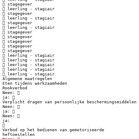
 stagegever
 leerling - stagiair
 stagegever
 leerling - stagiair
 stagegever
 leerling - stagiair
 stagegever
 stagegever
 stagegever
 stagegever
 stagegever
 leerling - stagiair
 leerling - stagiair
 leerling - stagiair
 leerling - stagiair
 leerling - stagiair
Algemene maatregelen
Eten tijdens werkzaamheden
Rookverbod
Neen: 
ja: 
Verplicht dragen van persoonlijke beschermingsmiddelen
Neen: 
ja: 
Neen: 
ja:

Verbod op het bedienen van gemotoriseerde
heftoestellen