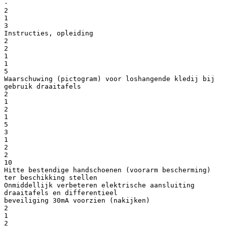
-
2
1
3
Instructies, opleiding
2
2
1
1
5
Waarschuwing (pictogram) voor loshangende kledij bij
gebruik draaitafels
2
1
2
1
5
3
1
2
2
10
Hitte bestendige handschoenen (voorarm bescherming)
ter beschikking stellen
Onmiddellijk verbeteren elektrische aansluiting
draaitafels en differentieel
beveiliging 30mA voorzien (nakijken)
2
1
2