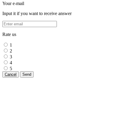
Your e-mail
Input it if you want to receive answer
Rate us
1
2
3
4
5
Cancel
Send