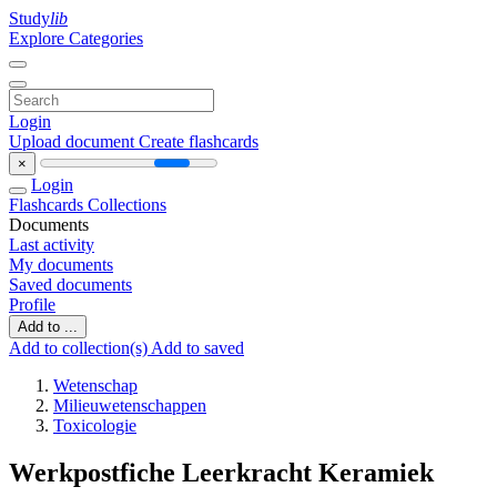
Study
lib
Explore Categories
Login
Upload document
Create flashcards
×
Login
Flashcards
Collections
Documents
Last activity
My documents
Saved documents
Profile
Add to ...
Add to collection(s)
Add to saved
Wetenschap
Milieuwetenschappen
Toxicologie
Werkpostfiche Leerkracht Keramiek