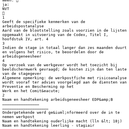
Neen: 
ja:
NVT

1
Geeft de specifieke kenmerken van de
arbeidspostanalyse
Aard van de blootstelling zoals voorzien in de lijsten
opgemaakt in uitvoering van de Codex, Titel I,
hoofdstuk IV, art. 4
3
Indien de stage in totaal langer dan zes maanden duurt
en volgens het risico, te beoordelen door de
arbeidsgeneesheer
4
Op verzoek van de werkgever wordt het toezicht bij
beeldschermwerk gevraagd; de kosten zijn dan ten laste
van de stagegever
Algemene opmerking: de werkpostfiche met risicoanalyse
wordt vooraf ter advies voorgelegd aan de diensten van
Preventie en Bescherming op het
Werk en het Comit&eacute;
2
Naam en handtekening arbeidsgeneesheer EDP&amp;B
…………………………………………
……………………………………………………
Ondergetekende werd ge&iuml;nformeerd over de in te
nemen werkpost
Naam en handtekening ouderlijke macht (lln &lt; 18j)
Naam en handtekening leerling - stagiair