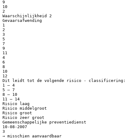
9
10
2
Waarschijnlijkheid 2
Gevaarsafwending
1
2
3
5
7
9
11
4
6
8
10
12
Dit leidt tot de volgende risico - classificering:
1 – 4
5 – 7
8 – 10
11 – 14
Risico laag
Risico middelgroot
Risico groot
Risico zeer groot
Gemeenschappelijke preventiedienst
10-08-2007
3
→ misschien aanvaardbaar