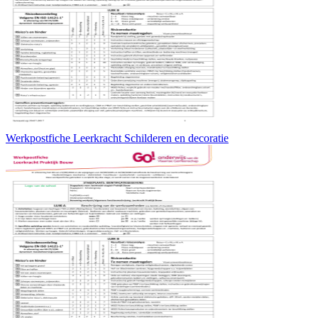
Werkpostfiche Leerkracht Schilderen en decoratie