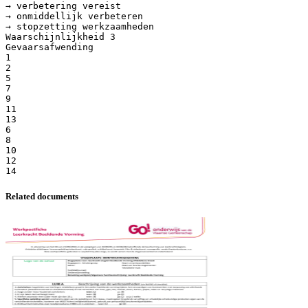
→ verbetering vereist
→ onmiddellijk verbeteren
→ stopzetting werkzaamheden
Waarschijnlijkheid 3
Gevaarsafwending
1
2
5
7
9
11
13
6
8
10
12
Related documents