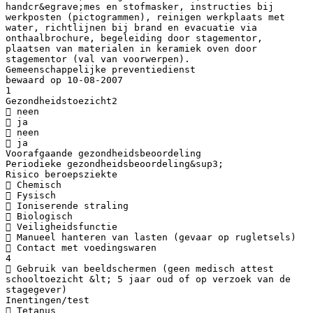
handcr&egrave;mes en stofmasker, instructies bij
werkposten (pictogrammen), reinigen werkplaats met
water, richtlijnen bij brand en evacuatie via
onthaalbrochure, begeleiding door stagementor,
plaatsen van materialen in keramiek oven door
stagementor (val van voorwerpen).
Gemeenschappelijke preventiedienst
bewaard op 10-08-2007
1
Gezondheidstoezicht2
 neen
 ja
 neen
 ja
Voorafgaande gezondheidsbeoordeling
Periodieke gezondheidsbeoordeling&sup3;
Risico beroepsziekte
 Chemisch
 Fysisch
 Ioniserende straling
 Biologisch
 Veiligheidsfunctie
 Manueel hanteren van lasten (gevaar op rugletsels)
 Contact met voedingswaren
4
 Gebruik van beeldschermen (geen medisch attest
schooltoezicht &lt; 5 jaar oud of op verzoek van de
stagegever)
Inentingen/test
 Tetanus