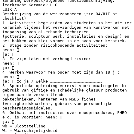
Benaming werkpost/algemene functieomschrijving:
leerkracht Keramiek H.G.
LUIK A
Beschrijving van de werkzaamheden (zie RA/RIE of
checklist)
1. Activiteit: begeleiden van studenten in het atelier
keramiek tijdens het vervaardigen van kunstwerken met
toepassing van allerhande technieken
(potterie, sculptuur werk, installaties en design) en
het bakken van klei vormen in de oven voor keramiek.
2. Stage zonder risicohoudende activiteiten:
neen: 
ja: 
3. Er zijn taken met verhoogd risico:
neen: 
ja: 
4. Werken waarvoor men ouder moet zijn dan 18 j.:
neen: 
ja:  zo ja / welke ……………………………………………………….
5. Specifieke opleiding vereist voor: maatregelen bij
gebruik van giftige en schadelijke glazuur producten
eigen aan de verschillende
baktechnieken, hanteren van MSDS fiches
(veiligheidskaarten), gebruik van persoonlijke
beschermingsmiddelen.
6. Onthaal met instructies over noodprocedures, EHBO
e.d. is voorzien: neen: 
ja: 
Wb = Blootstelling
Wi = Waarschijnlijkheid