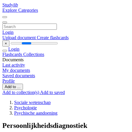
Study
lib
Explore Categories
Login
Upload document
Create flashcards
×
Login
Flashcards
Collections
Documents
Last activity
My documents
Saved documents
Profile
Add to ...
Add to collection(s)
Add to saved
Sociale wetenschap
Psychologie
Psychische aandoening
Persoonlijkheidsdiagnostiek