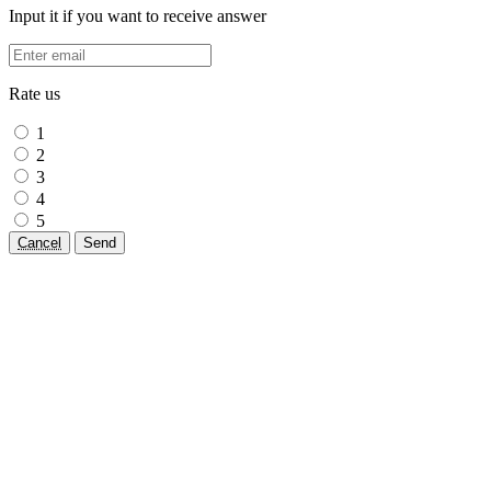
Input it if you want to receive answer
Rate us
1
2
3
4
5
Cancel
Send