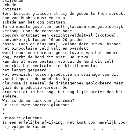
blijvende
schade
ontstaat.
Soms bestaat glaucoom al bij de geboorte (men spreekt
dan van Buphtalmus) en is al
schade aan het oog ontstaan.
In de meeste gevallen heeft glaucoom een geleidelijk
verloop. Door de constant hoge
oogdruk ontstaat een gezichtsvelduitval (scotoom),
aanvankelijk tussen 10 en 20 graden
nasaal (aan de neuskant). Zolang deze uitval binnen
het binoculaire veld valt en overdekt
wordt door een normaal gezichtsveld van het andere
oog, merkt de hond dit niet. De uitval
kan dus al even bestaan voordat de hond dit zelf
bemerkt. Het centrale zien blijft meestal
het langst gespaard.
Het evenwicht tussen productie en drainage van dit
vocht bepaalt de oogdruk. Bij
glaucoma is meestal de drainagehoek geblokkeerd maar
gaat de productie verder. De
druk stijgt in het oog. Het oog lijkt groter dan het
andere.
Wat is de oorzaak van glaucoma?
Er zijn twee soorten glaucoma :
•
•
Primaire glaucoma
Is een erfelijke afwijking. Het komt voornamelijk voor
bij volgende rassen :