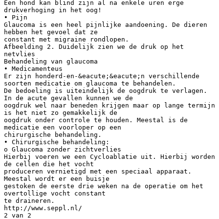
Een hond kan blind zijn al na enkele uren erge
drukverhoging in het oog!
• Pijn
Glaucoma is een heel pijnlijke aandoening. De dieren
hebben het gevoel dat ze
constant met migraine rondlopen.
Afbeelding 2. Duidelijk zien we de druk op het
netvlies
Behandeling van glaucoma
• Medicamenteus
Er zijn honderd-en-&eacute;&eacute;n verschillende
soorten medicatie om glaucoma te behandelen.
De bedoeling is uiteindelijk de oogdruk te verlagen.
In de acute gevallen kunnen we de
oogdruk wel naar beneden krijgen maar op lange termijn
is het niet zo gemakkelijk de
oogdruk onder controle te houden. Meestal is de
medicatie een voorloper op een
chirurgische behandeling.
• Chirurgische behandeling:
o Glaucoma zonder zichtverlies
Hierbij voeren we een Cycloablatie uit. Hierbij worden
de cellen die het vocht
produceren vernietigd met een speciaal apparaat.
Meestal wordt er een buisje
gestoken de eerste drie weken na de operatie om het
overtollige vocht constant
te draineren.
http://www.seppl.nl/
2 van 2