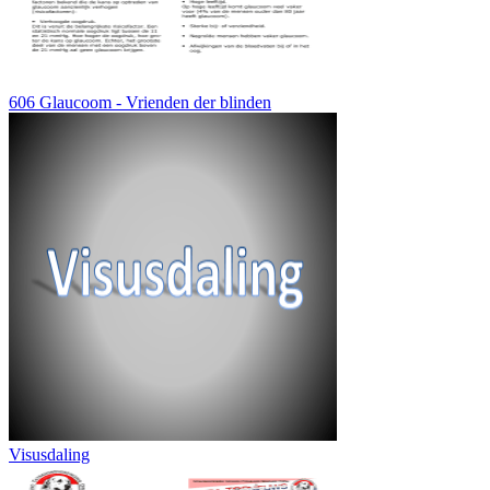
606 Glaucoom - Vrienden der blinden
Visusdaling