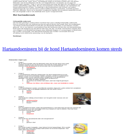
Hartaandoeningen bij de hond Hartaandoeningen komen steeds