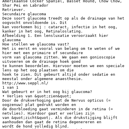
Amerikaanse Cocker Spaniel, Basset Hound, Chow Chow,
Shar Pei en Labrador
Retriever.
Secundaire glaucoma
Deze soort glaucoma treedt op als de drainage van het
oogvocht onvoldoende is. Dit
kan voorkomen bij : cataract, infectie in het oog,
kanker in het oog, Retinaloslating.
Afbeelding 1. Een lensluxatie veroorzaakt hier
glaucoma
Hoe stellen we glaucoma vast?
Het is eerst en vooral van belang om te weten of we
hier met een primaire of secundaire
vorm van glaucoma zitten. We gaan een gonioscopie
uitvoeren om de drainage hoek goed
te kunnen beoordelen. Hiervoor moeten we een speciale
lens op het oog plaatsen om die
hoek te zien. Dit gebeurt altijd onder sedatie en
meestal onder algemene anaesthesie.
http://www.seppl.nl/
1 van 1
Wat gebeurt er in het oog bij glaucoma?
• Verlies van &quot;zien&quot;
Door de drukverhoging gaat de Nervus opticus (=
oogzenuw) plat gedrukt worden en
de doorbloeding gaat verminderen in de retina (=
netvlies). Hierdoor gaat er verlies zijn
van &quot;zicht&quot;. Als die drukstijging blijft
aanhouden dan gaat de retina degenereren en
wordt de hond volledig blind.