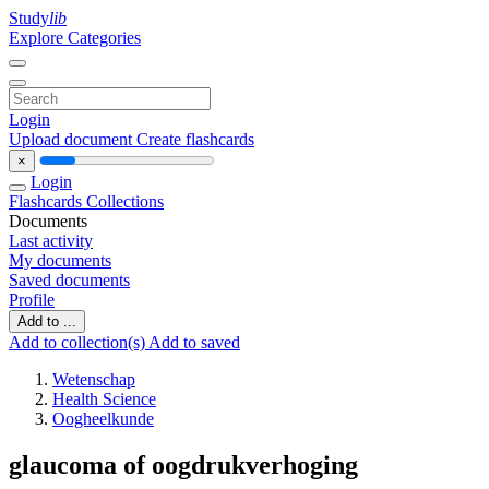
Study
lib
Explore Categories
Login
Upload document
Create flashcards
×
Login
Flashcards
Collections
Documents
Last activity
My documents
Saved documents
Profile
Add to ...
Add to collection(s)
Add to saved
Wetenschap
Health Science
Oogheelkunde
glaucoma of oogdrukverhoging