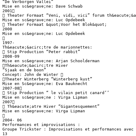
“De Verborgen Vallei”
Mise en sc&egrave;ne: Dave Schwab
2001
 Theater Formaat “Veni, vidi, vici” forum th&eacute;&a
Mise en sc&egrave;ne: Luc Opdebeek
 Theater Formaat &quot;Voor het Blok&quot;
2000
Mise en sc&egrave;ne: Luc Opdebeek

1997-
Th&eacute;&acirc;tre de marionnettes:
 Stip Production “Peter rabbit”
2008-09
Mise en sc&egrave;ne: Arjan Schoolderman
Th&eacute;&acirc;tre Hiver
“Sjaak en de boon”
Concept: John de Winter 
Theater Winterberg “Winterberg kust”
Mise en Sc&egrave;ne: Eva Bauknecht
2007-08
 Stip Production “ le vilain petit canard’’
Mise en sc&egrave;ne : Virga Lipman
2007
 Th&eacute;atre Hiver “Gigantesquement”
Mise en sc&egrave;ne: Virga Lipman

2004- 06
Performances et improvisations :
Groupe Trickster : Improvisations et performances avec 
13