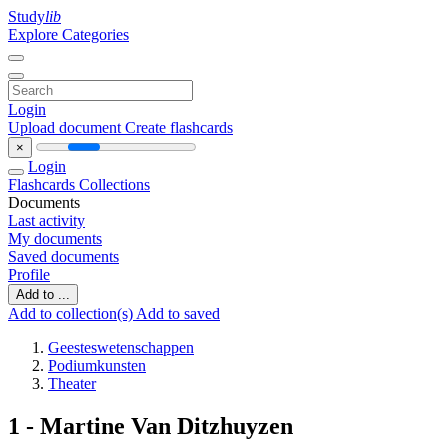
Study
lib
Explore Categories
Login
Upload document
Create flashcards
×
Login
Flashcards
Collections
Documents
Last activity
My documents
Saved documents
Profile
Add to ...
Add to collection(s)
Add to saved
Geesteswetenschappen
Podiumkunsten
Theater
1 - Martine Van Ditzhuyzen