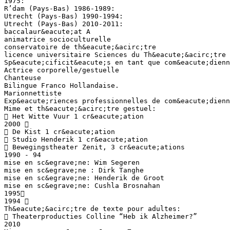
1975:
R’dam (Pays-Bas) 1986-1989:
Utrecht (Pays-Bas) 1990-1994:
Utrecht (Pays-Bas) 2010-2011:
baccalaur&eacute;at A
animatrice socioculturelle
conservatoire de th&eacute;&acirc;tre
licence universitaire Sciences du Th&eacute;&acirc;tre 
Sp&eacute;cificit&eacute;s en tant que com&eacute;dienn
Actrice corporelle/gestuelle
Chanteuse
Bilingue Franco Hollandaise.
Marionnettiste
Exp&eacute;riences professionnelles de com&eacute;dienn
Mime et th&eacute;&acirc;tre gestuel:
 Het Witte Vuur 1 cr&eacute;ation
2000 
 De Kist 1 cr&eacute;ation
 Studio Henderik 1 cr&eacute;ation
 Bewegingstheater Zenit, 3 cr&eacute;ations
1990 - 94
mise en sc&egrave;ne: Wim Segeren
mise en sc&egrave;ne : Dirk Tanghe
mise en sc&egrave;ne: Henderik de Groot
mise en sc&egrave;ne: Cushla Brosnahan
1995
1994 
Th&eacute;&acirc;tre de texte pour adultes:
 Theaterproducties Colline “Heb ik Alzheimer?”
2010