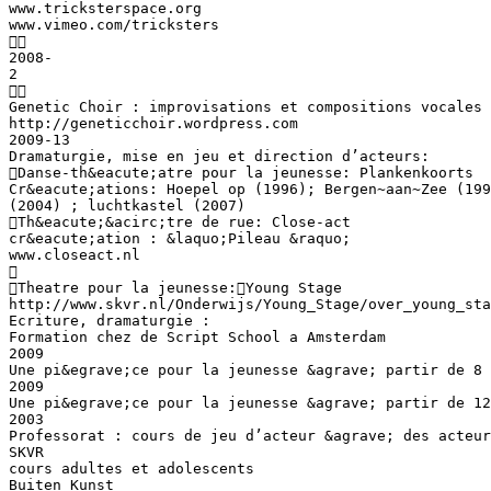
www.tricksterspace.org
www.vimeo.com/tricksters

2008-
2

Genetic Choir : improvisations et compositions vocales
http://geneticchoir.wordpress.com
2009-13
Dramaturgie, mise en jeu et direction d’acteurs:
Danse-th&eacute;atre pour la jeunesse: Plankenkoorts
Cr&eacute;ations: Hoepel op (1996); Bergen~aan~Zee (19
(2004) ; luchtkastel (2007)
Th&eacute;&acirc;tre de rue: Close-act
cr&eacute;ation : &laquo;Pileau &raquo;
www.closeact.nl

Theatre pour la jeunesse:Young Stage
http://www.skvr.nl/Onderwijs/Young_Stage/over_young_sta
Ecriture, dramaturgie :
Formation chez de Script School a Amsterdam
2009
Une pi&egrave;ce pour la jeunesse &agrave; partir de 8 
2009
Une pi&egrave;ce pour la jeunesse &agrave; partir de 12
2003
Professorat : cours de jeu d’acteur &agrave; des acteur
SKVR
cours adultes et adolescents
Buiten Kunst