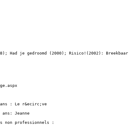
98); Had je gedroomd (2000); Risico!(2002): Breekbaar
ge.aspx
ans : Le r&ecirc;ve
 ans: Jeanne
s non professionnels :