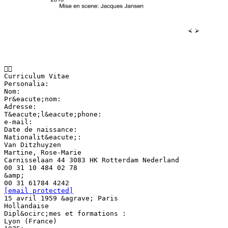

Curriculum Vitae
Personalia:
Nom:
Pr&eacute;nom:
Adresse:
T&eacute;l&eacute;phone:
e-mail:
Date de naissance:
Nationalit&eacute;:
Van Ditzhuyzen
Martine, Rose-Marie
Carnisselaan 44 3083 HK Rotterdam Nederland
00 31 10 484 02 78
&amp;
[email protected]
15 avril 1959 &agrave; Paris
Hollandaise
Dipl&ocirc;mes et formations :
Lyon (France)