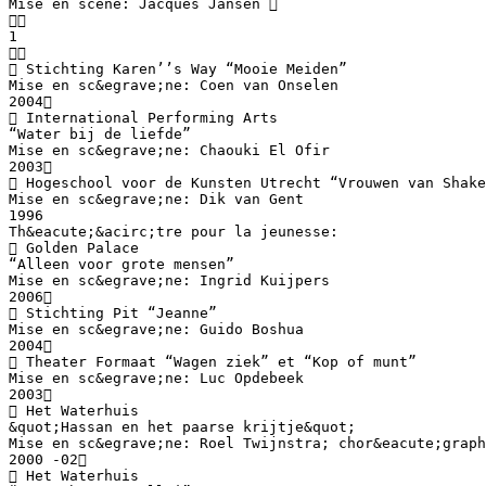
Mise en scene: Jacques Jansen 

1

 Stichting Karen’’s Way “Mooie Meiden”
Mise en sc&egrave;ne: Coen van Onselen
2004
 International Performing Arts
“Water bij de liefde”
Mise en sc&egrave;ne: Chaouki El Ofir
2003
 Hogeschool voor de Kunsten Utrecht “Vrouwen van Shake
Mise en sc&egrave;ne: Dik van Gent
1996
Th&eacute;&acirc;tre pour la jeunesse:
 Golden Palace
“Alleen voor grote mensen”
Mise en sc&egrave;ne: Ingrid Kuijpers
2006
 Stichting Pit “Jeanne”
Mise en sc&egrave;ne: Guido Boshua
2004
 Theater Formaat “Wagen ziek” et “Kop of munt”
Mise en sc&egrave;ne: Luc Opdebeek
2003
 Het Waterhuis
&quot;Hassan en het paarse krijtje&quot;
Mise en sc&egrave;ne: Roel Twijnstra; chor&eacute;graph
2000 -02
 Het Waterhuis