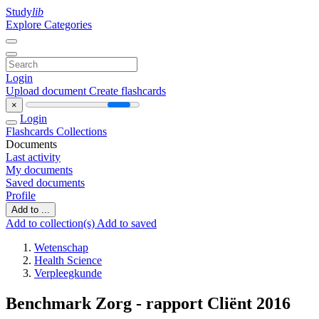
Study
lib
Explore Categories
Login
Upload document
Create flashcards
×
Login
Flashcards
Collections
Documents
Last activity
My documents
Saved documents
Profile
Add to ...
Add to collection(s)
Add to saved
Wetenschap
Health Science
Verpleegkunde
Benchmark Zorg - rapport Cliënt 2016