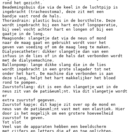
rond het gezicht.
Beademingsbuis die via de keel in de luchtpijp is
ingebracht (tracheostoma), deze zit met een
bandje vast rond de hals.
Thoraxdrain: plastic buis in de borstholte. Deze
wordt ingebracht bij een hart en/of longoperatie,
bij veel vocht achter hart en longen of bij een
gaatje in de long.
Maagsonde: slangetje dat via de neus of mond
naar de maag gaat en gebruikt wordt voor het
geven van voeding of om de maag leeg te maken.
Dialysecatheter: dikker slangetje dan van een
infuus in de lies of in de hals dat verbonden wordt
met de dialysemachine.
Ballonpomp: lange dikke slang die in de lies
wordt ingebracht in een grote slagader tot net
onder het hart. De machine die verbonden is aan
deze slang, helpt het hart makkelijker het bloed
rond te pompen.
Zuurstofslang: dit is een dun slangetje wat in de
neus zit van de pati&euml;nt. Via dit slangetje wordt
er
extra zuurstof gegeven.
Zuurstof kapje: dit kapje zit over op de mond en
neus van de pati&euml;nt vast met een elastiek. Hier
door is het mogelijk om een grotere hoeveelheid
zuurstof te geven.
Tot slot
Veel van de apparaten hebben een beeldscherm
met cijfers en letters die af en toe oplichten.