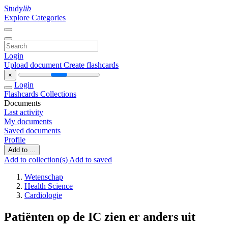
Study
lib
Explore Categories
Login
Upload document
Create flashcards
×
Login
Flashcards
Collections
Documents
Last activity
My documents
Saved documents
Profile
Add to ...
Add to collection(s)
Add to saved
Wetenschap
Health Science
Cardiologie
Patiënten op de IC zien er anders uit