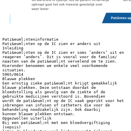
Pati&euml;nteninformatie
Pati&euml;nten op de IC zien er anders uit
Inleiding
Pati&euml;nten op de IC zien er soms ‘anders’ uit en
reageren ‘anders’. Dit is vooral voor de familie/
naasten van de pati&euml;nt vervelend om te zien.
Hieronder benoemen we enkele veel voorkomende
situaties.
5965/0614
Blauwe plekken
Een ernstig zieke pati&euml;nt krijgt gemakkelijk
blauwe plekken. Deze ontstaan doordat de
bloedstolling als gevolg van de ziekte of de
gebruikte medicijnen verstoord is. Bovendien
wordt de pati&euml;nt op de IC vaak geprikt voor het
inbrengen van infusen of catheters die voor de
behandeling noodzakelijk zijn. Ook daarbij
kunnen blauwe plekken ontstaan.
Opgezwollen uiterlijk
Bij een pati&euml;nt met een bloedvergiftiging
(sepsis)