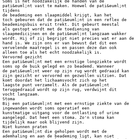
Soms is het noodzakelijk de handen van de
pati&euml;nt vast te maken. Hoewel de pati&euml;nt
tijdens
de beademing een slaapmiddel krijgt, kan het
toch gebeuren dat de pati&euml;nt in een reflex de
beademingsbuis eruit trekt. Dit gebeurt meestal
als gestopt wordt met de toediening van
slaapmedicijnen en de pati&euml;nt langzaam wakker
wordt. Hij of zij begrijpt niet precies wat er aan de
hand is. We zijn ons er van bewust dat dit een
vervelende maatregel is en passen deze dan ook
alleen toe als het echt noodzakelijk is.
Vervormd gezicht
Een pati&euml;nt met een ernstige longziekte wordt
soms op de buik gelegd en zo beademd. Wanneer
de pati&euml;nt weer op zijn rug wordt gedraaid kan
zijn gezicht er vervormd en gezwollen uitzien. Dat
komt doordat het lichaamsvocht zich op het
laagste punt verzamelt. Als de pati&euml;nt
teruggedraaid wordt op zijn rug, verdwijnt dit
vocht langzaam.
Stoma
Bij een pati&euml;nt met een ernstige ziekte van de
ingewanden wordt soms operatief een
kunstmatige uitgang voor de ontlasting of urine
aangelegd. Dat heet een stoma. Zo'n stoma kan
tijdelijk maar ook blijvend zijn.
Niet kunnen praten
Een pati&euml;nt die geholpen wordt met de
ademhaling en aan de beademing ligt, kan niet