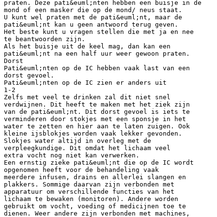
praten. Deze pati&euml;nten hebben een buisje in de
mond of een masker die op de mond/ neus staat.
U kunt wel praten met de pati&euml;nt, maar de
pati&euml;nt kan u geen antwoord terug geven.
Het beste kunt u vragen stellen die met ja en nee
te beantwoorden zijn.
Als het buisje uit de keel mag, dan kan een
pati&euml;nt na een half uur weer gewoon praten.
Dorst
Pati&euml;nten op de IC hebben vaak last van een
dorst gevoel.
Pati&euml;nten op de IC zien er anders uit
1-2
Zelfs met veel te drinken zal dit niet snel
verdwijnen. Dit heeft te maken met het ziek zijn
van de pati&euml;nt. Dit dorst gevoel is iets te
verminderen door stokjes met een sponsje in het
water te zetten en hier aan te laten zuigen. Ook
kleine ijsblokjes worden vaak lekker gevonden.
Slokjes water altijd in overleg met de
verpleegkundige. Dit omdat het lichaam veel
extra vocht nog niet kan verwerken.
Een ernstig zieke pati&euml;nt die op de IC wordt
opgenomen heeft voor de behandeling vaak
meerdere infusen, drains en allerlei slangen en
plakkers. Sommige daarvan zijn verbonden met
apparatuur om verschillende functies van het
lichaam te bewaken (monitoren). Andere worden
gebruikt om vocht, voeding of medicijnen toe te
dienen. Weer andere zijn verbonden met machines,