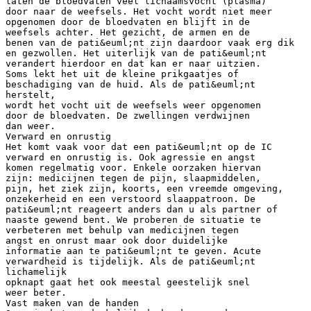
laten de bloedvaten veel lichaamsvocht (plasma)
door naar de weefsels. Het vocht wordt niet meer
opgenomen door de bloedvaten en blijft in de
weefsels achter. Het gezicht, de armen en de
benen van de pati&euml;nt zijn daardoor vaak erg dik
en gezwollen. Het uiterlijk van de pati&euml;nt
verandert hierdoor en dat kan er naar uitzien.
Soms lekt het uit de kleine prikgaatjes of
beschadiging van de huid. Als de pati&euml;nt
herstelt,
wordt het vocht uit de weefsels weer opgenomen
door de bloedvaten. De zwellingen verdwijnen
dan weer.
Verward en onrustig
Het komt vaak voor dat een pati&euml;nt op de IC
verward en onrustig is. Ook agressie en angst
komen regelmatig voor. Enkele oorzaken hiervan
zijn: medicijnen tegen de pijn, slaapmiddelen,
pijn, het ziek zijn, koorts, een vreemde omgeving,
onzekerheid en een verstoord slaappatroon. De
pati&euml;nt reageert anders dan u als partner of
naaste gewend bent. We proberen de situatie te
verbeteren met behulp van medicijnen tegen
angst en onrust maar ook door duidelijke
informatie aan te pati&euml;nt te geven. Acute
verwardheid is tijdelijk. Als de pati&euml;nt
lichamelijk
opknapt gaat het ook meestal geestelijk snel
weer beter.
Vast maken van de handen