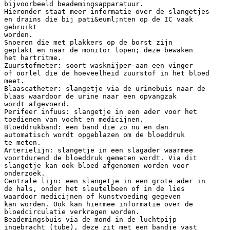
bijvoorbeeld beademingsapparatuur.
Hieronder staat meer informatie over de slangetjes
en drains die bij pati&euml;nten op de IC vaak
gebruikt
worden.
Snoeren die met plakkers op de borst zijn
geplakt en naar de monitor lopen; deze bewaken
het hartritme.
Zuurstofmeter: soort wasknijper aan een vinger
of oorlel die de hoeveelheid zuurstof in het bloed
meet.
Blaascatheter: slangetje via de urinebuis naar de
blaas waardoor de urine naar een opvangzak
wordt afgevoerd.
Perifeer infuus: slangetje in een ader voor het
toedienen van vocht en medicijnen.
Bloeddrukband: een band die zo nu en dan
automatisch wordt opgeblazen om de bloeddruk
te meten.
Arterielijn: slangetje in een slagader waarmee
voortdurend de bloeddruk gemeten wordt. Via dit
slangetje kan ook bloed afgenomen worden voor
onderzoek.
Centrale lijn: een slangetje in een grote ader in
de hals, onder het sleutelbeen of in de lies
waardoor medicijnen of kunstvoeding gegeven
kan worden. Ook kan hiermee informatie over de
bloedcirculatie verkregen worden.
Beademingsbuis via de mond in de luchtpijp
ingebracht (tube), deze zit met een bandje vast