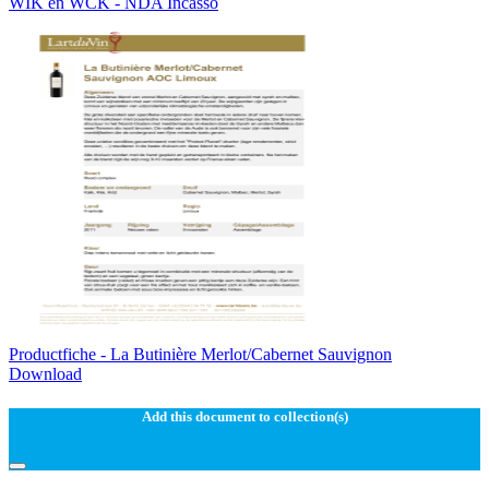
WIK en WCK - NDA Incasso
Productfiche - La Butinière Merlot/Cabernet Sauvignon
Download
Add this document to collection(s)