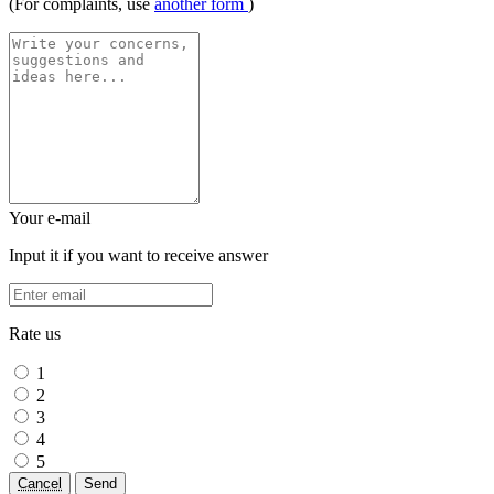
(For complaints, use
another form
)
Your e-mail
Input it if you want to receive answer
Rate us
1
2
3
4
5
Cancel
Send