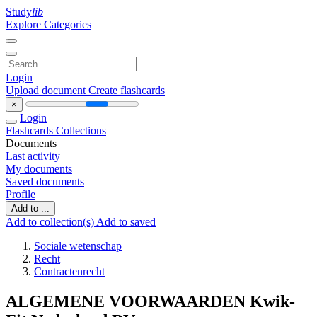
Study
lib
Explore Categories
Login
Upload document
Create flashcards
×
Login
Flashcards
Collections
Documents
Last activity
My documents
Saved documents
Profile
Add to ...
Add to collection(s)
Add to saved
Sociale wetenschap
Recht
Contractenrecht
ALGEMENE VOORWAARDEN Kwik-