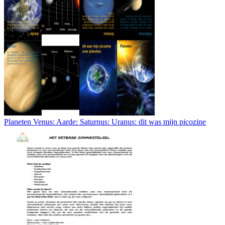
Planeten Venus: Aarde: Saturnus: Uranus: dit was mijn picozine