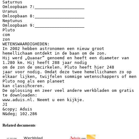
Saturnus
Omloopbaan 7:____________________
Uranus
Omloopbaan 8:____________________
Neptunus
Omloopbaan 9:____________________
Pluto
com
zon
WETENSWAARDIGHEDEN:
In 2002 hebben astronomen een nieuw groot
hemellichaam ontdekt in de baan om de zon.
Hij werd „Quaoar“ genoemd en heeft een diameter van
1.280 km. Hij heeft 288 jaar nodig
om de zon de omcirkelen. Pluto heeft hier 248
jaar voor nodig. Omdat deze twee hemellichamen zo op
elkaar lijken, twijfelen sommige wetenschappers of men
Pluto nog als een planeet
kan classiﬁceren.
De oplossing en zeer veel andere werkbladen om gratis
te downloaden:
www.aduis.nl. Neemt u een kijkje.
JI
&copy; Aduis
Related documents