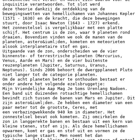
inquisitie verantwoorden. Tot slot werd
deze theorie dankzij de ontdekking van de
bewegingswetten van hemellichamen van Johannes Kepler
(1571 - 1630) en de kracht, die deze bewegingen
stuurt, door Isaac Newton (1643 - 1727) erkend.
Het zonnestelsel is vergelijkbaar met een platte
schijf. Het centrum is de zon, waar 9 planeten rond
draaien. Bovendien vinden we ook de manen van de
planeten, astero&iuml;den, kometen en meteorieten
alsook interplanetaire stof en gas.
Uitgaande van de zon, onderscheiden we de vier
binnenste- of terrestrische planeten (Mercurius,
Venus, Aarde en Mars) en de vier buitenste
reuzenplaneten (Jupiter, Saturnus, Uranus,
Neptunus). Sinds 2006 behoort de dwergpplaneet Pluto
niet langer tot de categorie planeten.
Om de acht planeten beter te onthouden bestaat er
onder andere het volgende ezelsbruggetje:
Mijn Vriendelijke Aap Mag Je Soms Urenlang Nadoen.
Een band uit duizenden rotsachtige hemellichamen
bevindt zich tussen de banen van Mars en Jupiter. Dit
zijn astero&iuml;den. Ze hebben een diameter van een
paar meter tot de grootste, Ceres, met
een verbazingwekkende 940 km in diameter. Het
zonnestelsel bevat ook kometen. Zij omcirkelen de
zon in langgerekte banen en bestaan uit een kern van
kleine stenen, stof en ijs. Als deze hemellichamen
opwarmen, komt er gas en stof uit en vormen ze de
typische lange staart. Men noemt het dan