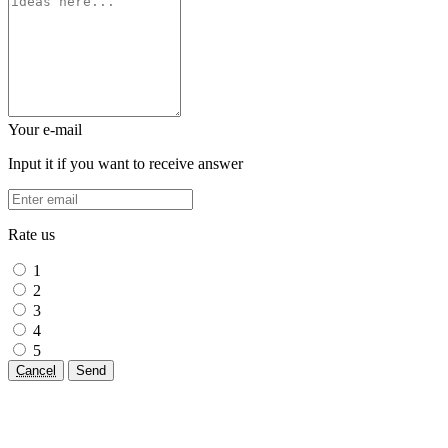
Your e-mail
Input it if you want to receive answer
Rate us
1
2
3
4
5
Cancel
Send