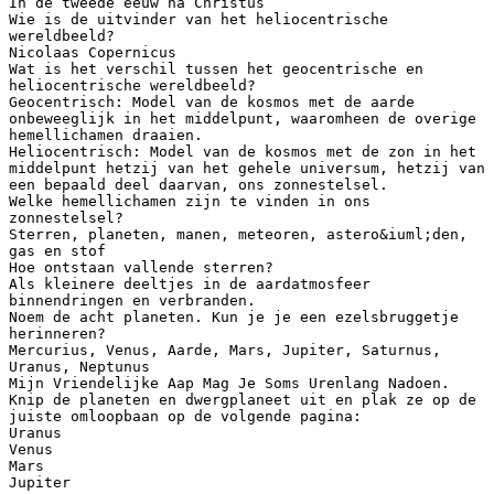
In de tweede eeuw na Christus
Wie is de uitvinder van het heliocentrische
wereldbeeld?
Nicolaas Copernicus
Wat is het verschil tussen het geocentrische en
heliocentrische wereldbeeld?
Geocentrisch: Model van de kosmos met de aarde
onbeweeglijk in het middelpunt, waaromheen de overige
hemellichamen draaien.
Heliocentrisch: Model van de kosmos met de zon in het
middelpunt hetzij van het gehele universum, hetzij van
een bepaald deel daarvan, ons zonnestelsel.
Welke hemellichamen zijn te vinden in ons
zonnestelsel?
Sterren, planeten, manen, meteoren, astero&iuml;den,
gas en stof
Hoe ontstaan vallende sterren?
Als kleinere deeltjes in de aardatmosfeer
binnendringen en verbranden.
Noem de acht planeten. Kun je je een ezelsbruggetje
herinneren?
Mercurius, Venus, Aarde, Mars, Jupiter, Saturnus,
Uranus, Neptunus
Mijn Vriendelijke Aap Mag Je Soms Urenlang Nadoen.
Knip de planeten en dwergplaneet uit en plak ze op de
juiste omloopbaan op de volgende pagina:
Uranus
Venus
Mars
Jupiter