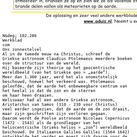
N&deg; 102.286
Werkblad
com
Ons zonnestelsel
Al in de tweede eeuw na Christus, schreef de
Griekse astronoom Claudius Ptolemaeus meerdere boeken
over de structuur van de wereld.
Hij baseerde zijn theorie op het geocentrische
wereldbeeld (van het Griekse geo = „aarde“).
Meer dan 1.300 jaar, werd het als onomstotelijk
beschouwd, hoewel het verkeerd was. Ptolemaeus
geloofde, dat de aarde het onbeweegbare centrum van
het heelal is dat de zon en de sterren
om haar heen draaien.
Weliswaar had al een andere Griekse astronoom,
Aristarchus van Samos (310 - 230 voor Christus)
veel eerder ingezien, dat de aarde om de zon draait,
maar zijn geschriften zijn verloren gegaan.
Daarom wordt de Poolse astronoom Nicolaas Copernicus
(1472 - 1543) als de grondlegger van het
heliocentrische (Grieks helios = „zon“) wereldbeeld
beschouwd. De Italiaanse Galileo Galilei (1564 1642)
ontwikkelde het verder en moest zich daarom voor de