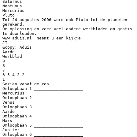
Saturnus
Neptunus
Mercurius
Pluto
Tot 24 augustus 2006 werd ook Pluto tot de planeten
gerekend.
De oplossing en zeer veel andere werkbladen om gratis
te downloaden:
www.aduis.nl. Neemt u een kijkje.
JI
&copy; Aduis
Aarde
Werkblad
9
8
7
6 5 4 3 2
1
Gezien vanaf de zon
Omloopbaan 1:____________________
Mercurius
Omloopbaan 2:____________________
Venus
Omloopbaan 3:____________________
Aarde
Omloopbaan 4:____________________
Mars
Omloopbaan 5:____________________
Jupiter
Omloopbaan 6:____________________