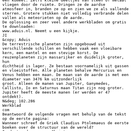
een komeet. Zelfs kleine deeltjes van steen of metaal
vliegen door de ruimte. Dringen ze de aardse
atmosfeer in, branden ze op en zien we ze als vallende
sterren. Grotere stukken niet volledig verbrande delen
vallen als meteorieten op de aarde.
De oplossing en zeer veel andere werkbladen om gratis
te downloaden:
www.aduis.nl. Neemt u een kijkje.
JI
&copy; Aduis
De terrestrische planeten zijn opgebouwd uit
verschillende schillen en hebben vaak een vloeibare
kern, een mantel en een stevige korst. De
reuzenplaneten zijn massarijker en duidelijk groter,
hun
dichtheid is lager. Ze bestaan voornamelijk uit gassen
en vloeistoffen. Alle planeten behalve Mercurius en
Venus hebben een maan. De maan van de aarde is met een
diameter van 3476 km uitzonderlijk
groot. Alleen de manen van Jupiter, Ganymedes,
Callisto, Io en Saturnus maan Titan zijn nog groter.
Jupiter heeft de meeste manen (er werden er 47
ontdekt).
N&deg; 102.286
Werkblad
com
Beantwoord de volgende vragen met behulp van de tekst
op de eerste pagina:
Wanneer schreef de Griek Claudius Ptolemaeus de eerste
boeken over de structuur van de wereld?