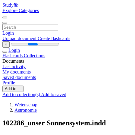
Study
lib
Explore Categories
Login
Upload document
Create flashcards
×
Login
Flashcards
Collections
Documents
Last activity
My documents
Saved documents
Profile
Add to ...
Add to collection(s)
Add to saved
Wetenschap
Astronomie
102286_unser Sonnensystem.indd