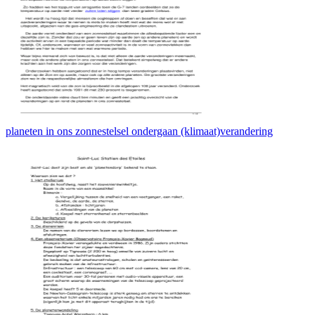
planeten in ons zonnestelsel ondergaan (klimaat)verandering