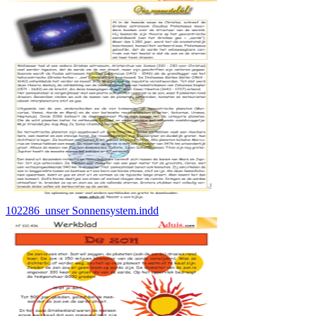
102286_unser Sonnensystem.indd