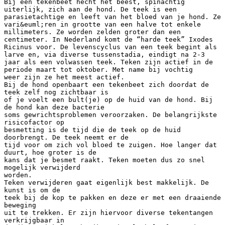
Bij een tekenbeet hecht het beest, spinachtig
uiterlijk, zich aan de hond. De teek is een
parasietachtige en leeft van het bloed van je hond. Ze
vari&euml;ren in grootte van een halve tot enkele
millimeters. Ze worden zelden groter dan een
centimeter. In Nederland komt de “harde teek” Ixodes
Ricinus voor. De levenscyclus van een teek begint als
larve en, via diverse tussenstadia, eindigt na 2-3
jaar als een volwassen teek. Teken zijn actief in de
periode maart tot oktober. Met name bij vochtig
weer zijn ze het meest actief.
Bij de hond openbaart een tekenbeet zich doordat de
teek zelf nog zichtbaar is
of je voelt een bult(je) op de huid van de hond. Bij
de hond kan deze bacterie
soms gewrichtsproblemen veroorzaken. De belangrijkste
risicofactor op
besmetting is de tijd die de teek op de huid
doorbrengt. De teek neemt er de
tijd voor om zich vol bloed te zuigen. Hoe langer dat
duurt, hoe groter is de
kans dat je besmet raakt. Teken moeten dus zo snel
mogelijk verwijderd
worden.
Teken verwijderen gaat eigenlijk best makkelijk. De
kunst is om de
teek bij de kop te pakken en deze er met een draaiende
beweging
uit te trekken. Er zijn hiervoor diverse tekentangen
verkrijgbaar in