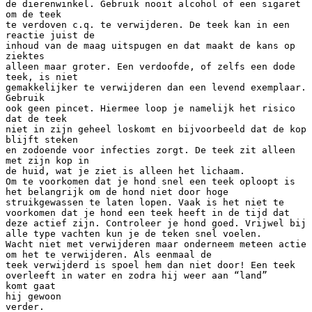
de dierenwinkel. Gebruik nooit alcohol of een sigaret
om de teek
te verdoven c.q. te verwijderen. De teek kan in een
reactie juist de
inhoud van de maag uitspugen en dat maakt de kans op
ziektes
alleen maar groter. Een verdoofde, of zelfs een dode
teek, is niet
gemakkelijker te verwijderen dan een levend exemplaar.
Gebruik
ook geen pincet. Hiermee loop je namelijk het risico
dat de teek
niet in zijn geheel loskomt en bijvoorbeeld dat de kop
blijft steken
en zodoende voor infecties zorgt. De teek zit alleen
met zijn kop in
de huid, wat je ziet is alleen het lichaam.
Om te voorkomen dat je hond snel een teek oploopt is
het belangrijk om de hond niet door hoge
struikgewassen te laten lopen. Vaak is het niet te
voorkomen dat je hond een teek heeft in de tijd dat
deze actief zijn. Controleer je hond goed. Vrijwel bij
alle type vachten kun je de teken snel voelen.
Wacht niet met verwijderen maar onderneem meteen actie
om het te verwijderen. Als eenmaal de
teek verwijderd is spoel hem dan niet door! Een teek
overleeft in water en zodra hij weer aan “land”
komt gaat
hij gewoon
verder.