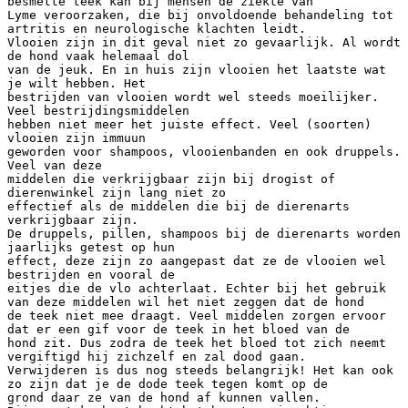
besmette teek kan bij mensen de ziekte van
Lyme veroorzaken, die bij onvoldoende behandeling tot
artritis en neurologische klachten leidt.
Vlooien zijn in dit geval niet zo gevaarlijk. Al wordt
de hond vaak helemaal dol
van de jeuk. En in huis zijn vlooien het laatste wat
je wilt hebben. Het
bestrijden van vlooien wordt wel steeds moeilijker.
Veel bestrijdingsmiddelen
hebben niet meer het juiste effect. Veel (soorten)
vlooien zijn immuun
geworden voor shampoos, vlooienbanden en ook druppels.
Veel van deze
middelen die verkrijgbaar zijn bij drogist of
dierenwinkel zijn lang niet zo
effectief als de middelen die bij de dierenarts
verkrijgbaar zijn.
De druppels, pillen, shampoos bij de dierenarts worden
jaarlijks getest op hun
effect, deze zijn zo aangepast dat ze de vlooien wel
bestrijden en vooral de
eitjes die de vlo achterlaat. Echter bij het gebruik
van deze middelen wil het niet zeggen dat de hond
de teek niet mee draagt. Veel middelen zorgen ervoor
dat er een gif voor de teek in het bloed van de
hond zit. Dus zodra de teek het bloed tot zich neemt
vergiftigd hij zichzelf en zal dood gaan.
Verwijderen is dus nog steeds belangrijk! Het kan ook
zo zijn dat je de dode teek tegen komt op de
grond daar ze van de hond af kunnen vallen.