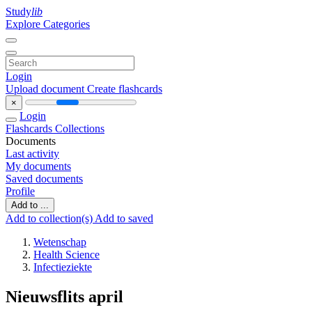
Study
lib
Explore Categories
Login
Upload document
Create flashcards
×
Login
Flashcards
Collections
Documents
Last activity
My documents
Saved documents
Profile
Add to ...
Add to collection(s)
Add to saved
Wetenschap
Health Science
Infectieziekte
Nieuwsflits april