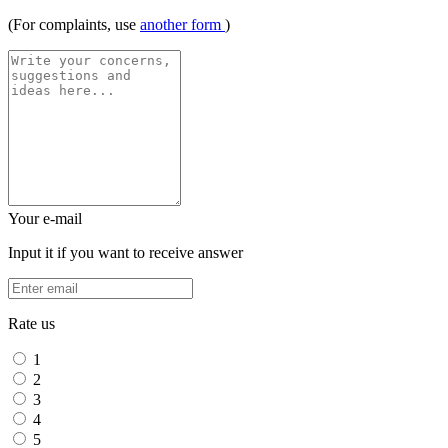
(For complaints, use
another form
)
Your e-mail
Input it if you want to receive answer
Rate us
1
2
3
4
5