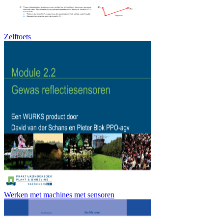
Zelftoets
Werken met machines met sensoren