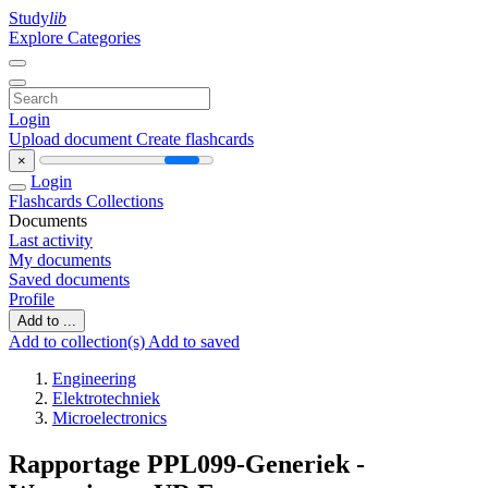
Study
lib
Explore Categories
Login
Upload document
Create flashcards
×
Login
Flashcards
Collections
Documents
Last activity
My documents
Saved documents
Profile
Add to ...
Add to collection(s)
Add to saved
Engineering
Elektrotechniek
Microelectronics
Rapportage PPL099-Generiek -