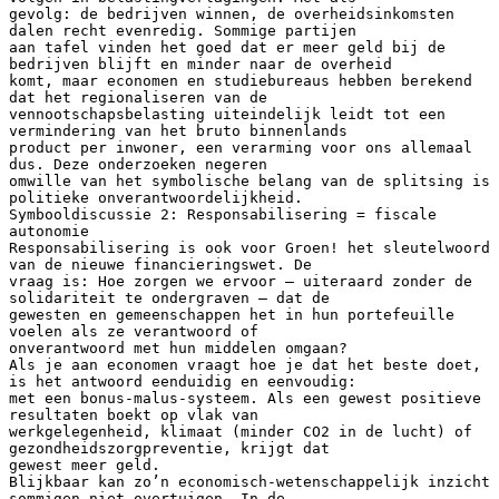
gevolg: de bedrijven winnen, de overheidsinkomsten
dalen recht evenredig. Sommige partijen
aan tafel vinden het goed dat er meer geld bij de
bedrijven blijft en minder naar de overheid
komt, maar economen en studiebureaus hebben berekend
dat het regionaliseren van de
vennootschapsbelasting uiteindelijk leidt tot een
vermindering van het bruto binnenlands
product per inwoner, een verarming voor ons allemaal
dus. Deze onderzoeken negeren
omwille van het symbolische belang van de splitsing is
politieke onverantwoordelijkheid.
Symbooldiscussie 2: Responsabilisering = fiscale
autonomie
Responsabilisering is ook voor Groen! het sleutelwoord
van de nieuwe financieringswet. De
vraag is: Hoe zorgen we ervoor – uiteraard zonder de
solidariteit te ondergraven – dat de
gewesten en gemeenschappen het in hun portefeuille
voelen als ze verantwoord of
onverantwoord met hun middelen omgaan?
Als je aan economen vraagt hoe je dat het beste doet,
is het antwoord eenduidig en eenvoudig:
met een bonus-malus-systeem. Als een gewest positieve
resultaten boekt op vlak van
werkgelegenheid, klimaat (minder CO2 in de lucht) of
gezondheidszorgpreventie, krijgt dat
gewest meer geld.
Blijkbaar kan zo’n economisch-wetenschappelijk inzicht
sommigen niet overtuigen. In de