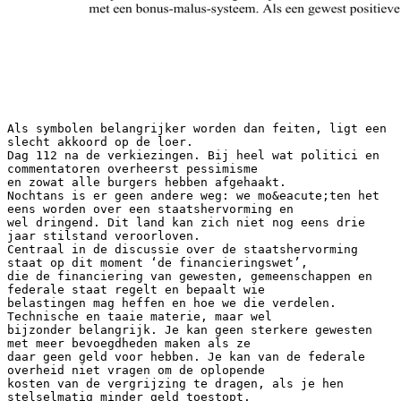
Als symbolen belangrijker worden dan feiten, ligt een
slecht akkoord op de loer.
Dag 112 na de verkiezingen. Bij heel wat politici en
commentatoren overheerst pessimisme
en zowat alle burgers hebben afgehaakt.
Nochtans is er geen andere weg: we mo&eacute;ten het
eens worden over een staatshervorming en
wel dringend. Dit land kan zich niet nog eens drie
jaar stilstand veroorloven.
Centraal in de discussie over de staatshervorming
staat op dit moment ‘de financieringswet’,
die de financiering van gewesten, gemeenschappen en
federale staat regelt en bepaalt wie
belastingen mag heffen en hoe we die verdelen.
Technische en taaie materie, maar wel
bijzonder belangrijk. Je kan geen sterkere gewesten
met meer bevoegdheden maken als ze
daar geen geld voor hebben. Je kan van de federale
overheid niet vragen om de oplopende
kosten van de vergrijzing te dragen, als je hen
stelselmatig minder geld toestopt.