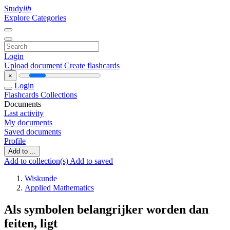
Study
lib
Explore Categories
Login
Upload document
Create flashcards
×
Login
Flashcards
Collections
Documents
Last activity
My documents
Saved documents
Profile
Add to ...
Add to collection(s)
Add to saved
Wiskunde
Applied Mathematics
Als symbolen belangrijker worden dan
feiten, ligt