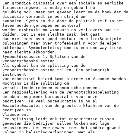
Een grondige discussie over een sociale en eerlijke
financieringswet is nodig en gebeurt nu
gelukkig ook, maar het gevaar loert om de hoek dat de
discussie verzandt in een strijd om
symbolen. Symbolen die door de politiek zelf in het
leven worden geroepen en achteraf
worden misbruikt om winnaars en verliezers aan te
duiden. Dat is een slechte zaak: het gaat
dan niet meer over goed bestuur en effici&euml;nte
oplossingen maar over trofee&euml;n voor de eigen
achterban. Symbolenfetisjisme is een one-way-ticket
naar slechte akkoorden.
Symbooldiscussie 1: Splitsen van de
vennootschapsbelasting
Als symbool kan de splitsing van de
vennootschapsbelasting tellen. Een belangrijk
instrument
van economisch beleid komt hiermee in Vlaamse handen.
Nochtans is die splitsing om
verschillende redenen economische nonsens.
Een regionalisering van de vennootschapsbelasting
betekent nog meer bureaucratie voor onze
bedrijven. Te veel bureaucratie is nu al
&eacute;&eacute;n van de grootste klachten van de
bedrijven in
Vlaanderen.
Een splitsing leidt ook tot concurrentie tussen
gewesten die bedrijven willen lokken met lage
belastingen. Het ene gewest moet het andere gewest
volgen in belastingverlagingen. Met als