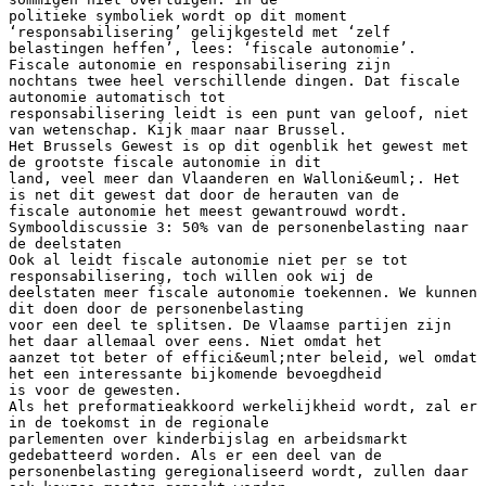
politieke symboliek wordt op dit moment
‘responsabilisering’ gelijkgesteld met ‘zelf
belastingen heffen’, lees: ‘fiscale autonomie’.
Fiscale autonomie en responsabilisering zijn
nochtans twee heel verschillende dingen. Dat fiscale
autonomie automatisch tot
responsabilisering leidt is een punt van geloof, niet
van wetenschap. Kijk maar naar Brussel.
Het Brussels Gewest is op dit ogenblik het gewest met
de grootste fiscale autonomie in dit
land, veel meer dan Vlaanderen en Walloni&euml;. Het
is net dit gewest dat door de herauten van de
fiscale autonomie het meest gewantrouwd wordt.
Symbooldiscussie 3: 50% van de personenbelasting naar
de deelstaten
Ook al leidt fiscale autonomie niet per se tot
responsabilisering, toch willen ook wij de
deelstaten meer fiscale autonomie toekennen. We kunnen
dit doen door de personenbelasting
voor een deel te splitsen. De Vlaamse partijen zijn
het daar allemaal over eens. Niet omdat het
aanzet tot beter of effici&euml;nter beleid, wel omdat
het een interessante bijkomende bevoegdheid
is voor de gewesten.
Als het preformatieakkoord werkelijkheid wordt, zal er
in de toekomst in de regionale
parlementen over kinderbijslag en arbeidsmarkt
gedebatteerd worden. Als er een deel van de
personenbelasting geregionaliseerd wordt, zullen daar