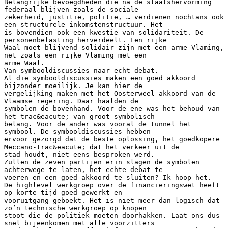
Belangrijke bevoegdheden die na de staatshervorming
federaal blijven zoals de sociale
zekerheid, justitie, politie, … verdienen nochtans ook
een structurele inkomstenstructuur. Het
is bovendien ook een kwestie van solidariteit. De
personenbelasting herverdeelt. Een rijke
Waal moet blijvend solidair zijn met een arme Vlaming,
net zoals een rijke Vlaming met een
arme Waal.
Van symbooldiscussies naar echt debat.
Al die symbooldiscussies maken een goed akkoord
bijzonder moeilijk. Je kan hier de
vergelijking maken met het Oosterweel-akkoord van de
Vlaamse regering. Daar haalden de
symbolen de bovenhand. Voor de ene was het behoud van
het trac&eacute; van groot symbolisch
belang. Voor de ander was vooral de tunnel het
symbool. De symbooldiscussies hebben
ervoor gezorgd dat de beste oplossing, het goedkopere
Meccano-trac&eacute; dat het verkeer uit de
stad houdt, niet eens besproken werd.
Zullen de zeven partijen erin slagen de symbolen
achterwege te laten, het echte debat te
voeren en een goed akkoord te sluiten? Ik hoop het.
De highlevel werkgroep over de financieringswet heeft
op korte tijd goed gewerkt en
vooruitgang geboekt. Het is niet meer dan logisch dat
zo’n technische werkgroep op knopen
stoot die de politiek moeten doorhakken. Laat ons dus
snel bijeenkomen met alle voorzitters