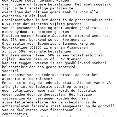
ook keuzes moeten gemaakt worden
over hogere of lagere belastingen. Het moet mogelijk
zijn om de Franstalige partijen te
overtuigen dat dit een goede zaak is voor alle
overheden in dit land.
Problematischer in het debat is de procentendiscussie.
N-VA zegt dat minstens vijftig procent
van de personenbelasting moet worden gesplitst. Een
nieuw symbool is hiermee geboren.
Probleem nummer &eacute;&eacute;n: niemand weet hoe
die 50% moet berekend worden (volgens de
Organisatie voor Economische Samenwerking en
Ontwikkeling (OESO) zijn er in Vlaanderen
al voor 50% regionale belastingen).
Probleem nummer twee: 50% is een totaal arbitrair
cijfer. Waarom geen 45 of 55%? Niemand
kan het zeggen. Weerom is een goedklinkend symbool
belangrijker dan een geargumenteerd
voorstel.
De toekomst van de federale staat: op naar het
alimentatie-federalisme?
En dan is er nog de federale staat. Als het van N-VA
afhangt, int de federale staat op termijn
geen belastingen meer maar wordt de federatie
onderhouden door de deelstaten. Het huidige
systeem zou dan vervangen worden door een
alimentatiefederalisme. Na de scheiding is de
achtergelaten federale staat aangewezen op de goodwill
van de deelstaten voor financi&euml;le
compensaties.