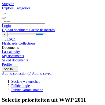
Study
lib
Explore Categories
Login
Upload document
Create flashcards
×
Login
Flashcards
Collections
Documents
Last activity
My documents
Saved documents
Profile
Add to ...
Add to collection(s)
Add to saved
Sociale wetenschap
Politicologie
Public Administration
Selectie prioriteiten uit WWP 2011