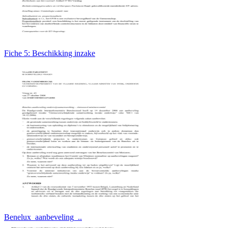
Fiche 5: Beschikking inzake
Benelux_aanbeveling_..