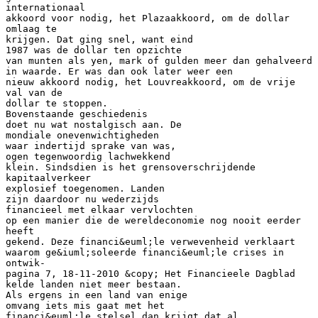
internationaal
akkoord voor nodig, het Plazaakkoord, om de dollar
omlaag te
krijgen. Dat ging snel, want eind
1987 was de dollar ten opzichte
van munten als yen, mark of gulden meer dan gehalveerd
in waarde. Er was dan ook later weer een
nieuw akkoord nodig, het Louvreakkoord, om de vrije
val van de
dollar te stoppen.
Bovenstaande geschiedenis
doet nu wat nostalgisch aan. De
mondiale onevenwichtigheden
waar indertijd sprake van was,
ogen tegenwoordig lachwekkend
klein. Sindsdien is het grensoverschrijdende
kapitaalverkeer
explosief toegenomen. Landen
zijn daardoor nu wederzijds
financieel met elkaar vervlochten
op een manier die de wereldeconomie nog nooit eerder
heeft
gekend. Deze financi&euml;le verwevenheid verklaart
waarom ge&iuml;soleerde financi&euml;le crises in
ontwik-
pagina 7, 18-11-2010 &copy; Het Financieele Dagblad
kelde landen niet meer bestaan.
Als ergens in een land van enige
omvang iets mis gaat met het
financi&euml;le stelsel dan krijgt dat al