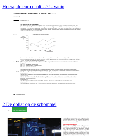
Hoera, de euro daalt…?! - vanin
2 De dollar op de schommel