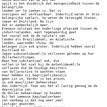
spijt is het duidelijk dat eensgezindheid tussen de
belangrijke
landen ver te zoeken is. Dat is
overigens wel verklaarbaar. Indertijd waren er drie
belangrijke spelers, te weten de Verenigde Staten,
Japan en Duitsland. Nu zijn
dat er aanmerkelijk meer.
Evenmin volstaat een onderlinge afspraak tussen de
industrielanden, want tegenwoordig gaat
het vooral ook om de valuta’s van
landen als Brazili&euml; en Aziatische
landen, waaronder China. De
belangen zijn ook groter. Indertijd hebben vooral
Duitsland en
Japan substanti&euml;le verliezen geleden op hun
dollarbezittingen.
Maar hoe substantieel ook, die
vallen in het niet bij de potenti&euml;le
verliezen die de huidige bezitters
van dollaractiva te wachten staan.
Daar hebben zij begrijpelijkerwijs
geen zin in. Verder is het proces
nu ook moeilijker beheersbaar
dan indertijd. Toen was het al lastig genoeg om de
depreciatie van
de dollar beheersbaar te houden.
Bij het immense kapitaalverkeer
van vandaag is dat nog weer veel
lastiger geworden.