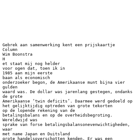
Gebrek aan samenwerking kent een prijskaartje
Column
Wim Boonstra
H
et staat mij nog helder
voor ogen dat, toen ik in
1985 aan mijn eerste
baan als economisch
onderzoeker begon, de Amerikaanse munt bijna vier
gulden
waard was. De dollar was jarenlang gestegen, ondanks
de grote
Amerikaanse ‘twin deficits’. Daarmee werd gedoeld op
het gelijktijdig optreden van grote tekorten
op de lopende rekening van de
betalingsbalans en op de overheidsbegroting.
Wereldwijd was
sprake van forse betalingsbalansonevenwichtigheden,
waar
met name Japan en Duitsland
grote handelsoverschotten kenden. Er was een