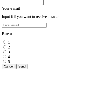
Your e-mail
Input it if you want to receive answer
Rate us
1
2
3
4
5
Cancel
Send