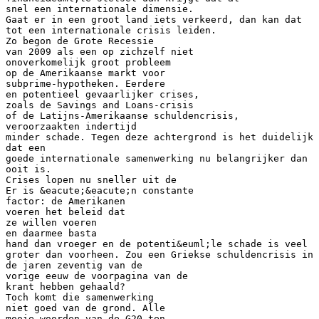
snel een internationale dimensie.
Gaat er in een groot land iets verkeerd, dan kan dat
tot een internationale crisis leiden.
Zo begon de Grote Recessie
van 2009 als een op zichzelf niet
onoverkomelijk groot probleem
op de Amerikaanse markt voor
subprime-hypotheken. Eerdere
en potentieel gevaarlijker crises,
zoals de Savings and Loans-crisis
of de Latijns-Amerikaanse schuldencrisis,
veroorzaakten indertijd
minder schade. Tegen deze achtergrond is het duidelijk
dat een
goede internationale samenwerking nu belangrijker dan
ooit is.
Crises lopen nu sneller uit de
Er is &eacute;&eacute;n constante
factor: de Amerikanen
voeren het beleid dat
ze willen voeren
en daarmee basta
hand dan vroeger en de potenti&euml;le schade is veel
groter dan voorheen. Zou een Griekse schuldencrisis in
de jaren zeventig van de
vorige eeuw de voorpagina van de
krant hebben gehaald?
Toch komt die samenwerking
niet goed van de grond. Alle
mooie woorden van de G20 ten