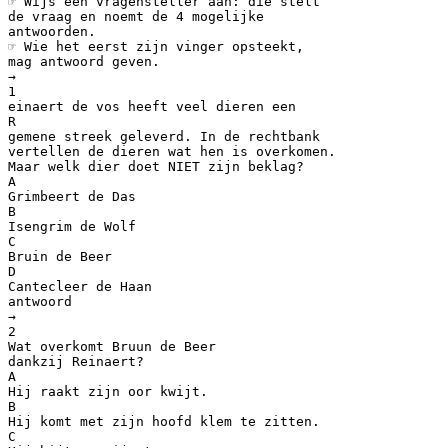
☞ Wijs een vragensteller aan: die stelt
de vraag en noemt de 4 mogelijke
antwoorden.
☞ Wie het eerst zijn vinger opsteekt,
mag antwoord geven.
→
1
einaert de vos heeft veel dieren een
R
gemene streek geleverd. In de rechtbank
vertellen de dieren wat hen is overkomen.
Maar welk dier doet NIET zijn beklag?
A
Grimbeert de Das
B
Isengrim de Wolf
C
Bruin de Beer
D
Cantecleer de Haan
antwoord
→
2
Wat overkomt Bruun de Beer
dankzij Reinaert?
A
Hij raakt zijn oor kwijt.
B
Hij komt met zijn hoofd klem te zitten.
C