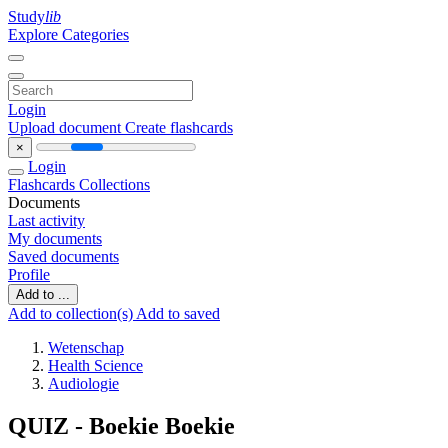
Study
lib
Explore Categories
Login
Upload document
Create flashcards
×
Login
Flashcards
Collections
Documents
Last activity
My documents
Saved documents
Profile
Add to ...
Add to collection(s)
Add to saved
Wetenschap
Health Science
Audiologie
QUIZ - Boekie Boekie