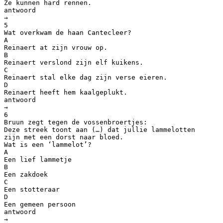
Ze kunnen hard rennen.
antwoord
→
5
Wat overkwam de haan Cantecleer?
A
Reinaert at zijn vrouw op.
B
Reinaert verslond zijn elf kuikens.
C
Reinaert stal elke dag zijn verse eieren.
D
Reinaert heeft hem kaalgeplukt.
antwoord
→
6
Bruun zegt tegen de vossenbroertjes:
Deze streek toont aan (…) dat jullie lammelotten
zijn met een dorst naar bloed.
Wat is een ‘lammelot’?
A
Een lief lammetje
B
Een zakdoek
C
Een stotteraar
D
Een gemeen persoon
antwoord
→