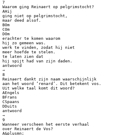
7
Waarom ging Reinaert op pelgrimstocht?
AHij
ging niet op pelgrimstocht,
maar deed alsof.
BOm
COm
DOm
erachter te komen waarom
hij zo gemeen was.
werk te vinden, zodat hij niet
meer hoefde te stelen.
te laten zien dat
hij spijt had van zijn daden.
antwoord
→
8
Reinaert dankt zijn naam waarschijnlijk
aan het woord ‘renard’. Dit betekent vos.
Uit welke taal komt dit woord?
AEngels
BFrans
CSpaans
DDuits
antwoord
→
9
Wanneer verscheen het eerste verhaal
over Reinaert de Vos?
A&plusmn;