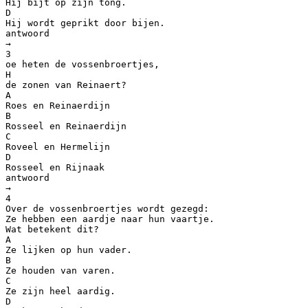
Hij bijt op zijn tong.
D
Hij wordt geprikt door bijen.
antwoord
→
3
oe heten de vossenbroertjes,
H
de zonen van Reinaert?
A
Roes en Reinaerdijn
B
Rosseel en Reinaerdijn
C
Roveel en Hermelijn
D
Rosseel en Rijnaak
antwoord
→
4
Over de vossenbroertjes wordt gezegd:
Ze hebben een aardje naar hun vaartje.
Wat betekent dit?
A
Ze lijken op hun vader.
B
Ze houden van varen.
C
Ze zijn heel aardig.
D