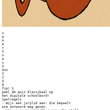
n
e
k
e
r
t
n
e
s
S
Vos
Z
I
U
Q
Tip! S
peel de quiz klassikaal op
het digitale schoolbord!
Spelregels
☞ Wijs een jurylid aan: die bepaalt
wie antwoord mag geven.