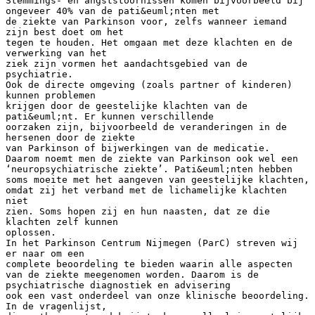
Stemmings- en angststoornissen komen bijvoorbeeld bij
ongeveer 40% van de pati&euml;nten met
de ziekte van Parkinson voor, zelfs wanneer iemand
zijn best doet om het
tegen te houden. Het omgaan met deze klachten en de
verwerking van het
ziek zijn vormen het aandachtsgebied van de
psychiatrie.
Ook de directe omgeving (zoals partner of kinderen)
kunnen problemen
krijgen door de geestelijke klachten van de
pati&euml;nt. Er kunnen verschillende
oorzaken zijn, bijvoorbeeld de veranderingen in de
hersenen door de ziekte
van Parkinson of bijwerkingen van de medicatie.
Daarom noemt men de ziekte van Parkinson ook wel een
‘neuropsychiatrische ziekte’. Pati&euml;nten hebben
soms moeite met het aangeven van geestelijke klachten,
omdat zij het verband met de lichamelijke klachten
niet
zien. Soms hopen zij en hun naasten, dat ze die
klachten zelf kunnen
oplossen.
In het Parkinson Centrum Nijmegen (ParC) streven wij
er naar om een
complete beoordeling te bieden waarin alle aspecten
van de ziekte meegenomen worden. Daarom is de
psychiatrische diagnostiek en advisering
ook een vast onderdeel van onze klinische beoordeling.
In de vragenlijst,