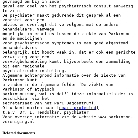
gevraagd om bij in ieder
geval een deel van het psychiatrisch consult aanwezig
te zijn.
De psychiater maakt gedurende dit gesprek al een
voorstel voor een
advies en overlegt dit vervolgens met de andere
behandelaars. Vanwege
mogelijke interacties tussen de ziekte van Parkinson
en de medicijnen
voor psychiatrische symptomen is een goed afgestemd
behandeladvies
belangrijk. Dit houdt vaak in, dat er ook een gerichte
verwijzing voor een
vervolgbehandeling komt, bijvoorbeeld een aanmelding
bij een regionale
psychiatrische instelling.
Algemene achtergrond informatie over de ziekte van
Parkinson kunt
u vinden in de algemene folder ‘De ziekte van
Parkinson of atypisch
parkinsonisme, wat is dat?’ (deze informatiefolder is
beschikbaar via het
secretariaat van het ParC Dagcentrum).
Of u kunt mailen naar
[email protected]
t.a.v. Dr. I. Tendolkar, psychiater.
Voor overige informatie zie de website www.parkinson-
Related documents