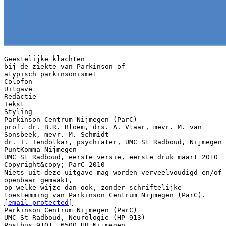
Geestelijke klachten
bij de ziekte van Parkinson of
atypisch parkinsonisme1
Colofon
Uitgave
Redactie
Tekst
Styling
Parkinson Centrum Nijmegen (ParC)
prof. dr. B.R. Bloem, drs. A. Vlaar, mevr. M. van
Sonsbeek, mevr. M. Schmidt
dr. I. Tendolkar, psychiater, UMC St Radboud, Nijmegen
PuntKomma Nijmegen
UMC St Radboud, eerste versie, eerste druk maart 2010
Copyright&copy; ParC 2010
Niets uit deze uitgave mag worden verveelvoudigd en/of
openbaar gemaakt,
op welke wijze dan ook, zonder schriftelijke
[email protected]
Parkinson Centrum Nijmegen (ParC)
UMC St Radboud, Neurologie (HP 913)
Postbus 9101, 6500 HB Nijmegen