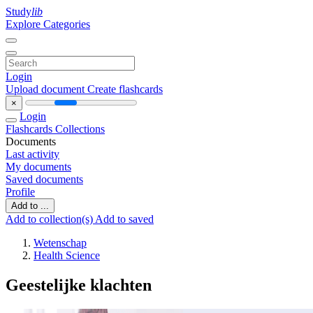
Study
lib
Explore Categories
Login
Upload document
Create flashcards
×
Login
Flashcards
Collections
Documents
Last activity
My documents
Saved documents
Profile
Add to ...
Add to collection(s)
Add to saved
Wetenschap
Health Science
Geestelijke klachten