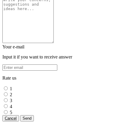
Your e-mail
Input it if you want to receive answer
Rate us
1
2
3
4
5
Cancel
Send