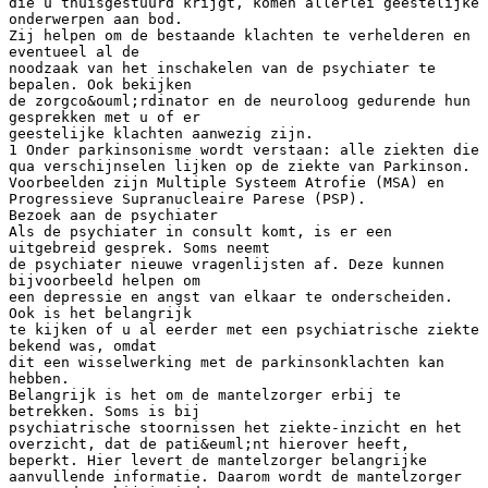
die u thuisgestuurd krijgt, komen allerlei geestelijke
onderwerpen aan bod.
Zij helpen om de bestaande klachten te verhelderen en
eventueel al de
noodzaak van het inschakelen van de psychiater te
bepalen. Ook bekijken
de zorgco&ouml;rdinator en de neuroloog gedurende hun
gesprekken met u of er
geestelijke klachten aanwezig zijn.
1 Onder parkinsonisme wordt verstaan: alle ziekten die
qua verschijnselen lijken op de ziekte van Parkinson.
Voorbeelden zijn Multiple Systeem Atrofie (MSA) en
Progressieve Supranucleaire Parese (PSP).
Bezoek aan de psychiater
Als de psychiater in consult komt, is er een
uitgebreid gesprek. Soms neemt
de psychiater nieuwe vragenlijsten af. Deze kunnen
bijvoorbeeld helpen om
een depressie en angst van elkaar te onderscheiden.
Ook is het belangrijk
te kijken of u al eerder met een psychiatrische ziekte
bekend was, omdat
dit een wisselwerking met de parkinsonklachten kan
hebben.
Belangrijk is het om de mantelzorger erbij te
betrekken. Soms is bij
psychiatrische stoornissen het ziekte-inzicht en het
overzicht, dat de pati&euml;nt hierover heeft,
beperkt. Hier levert de mantelzorger belangrijke
aanvullende informatie. Daarom wordt de mantelzorger