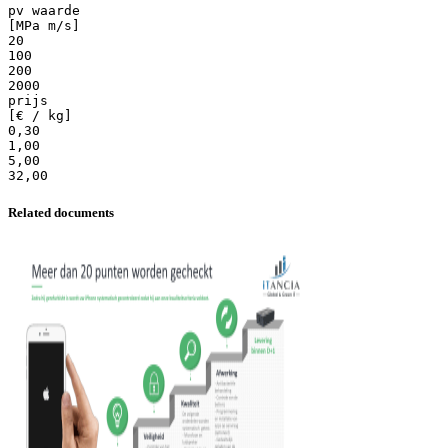
pv waarde
[MPa m/s]
20
100
200
2000
prijs
[€ / kg]
0,30
1,00
5,00
Related documents