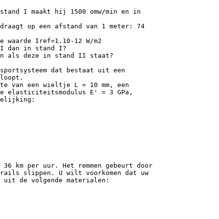
stand I maakt hij 1500 omw/min en in
draagt op een afstand van 1 meter: 74
e waarde Iref=1.10-12 W/m2
I dan in stand I?
n als deze in stand II staat?
sportsysteem dat bestaat uit een
loopt.
te van een wieltje L = 10 mm, een
de elasticiteitsmodulus E' = 3 GPa,
elijking:
 36 km per uur. Het remmen gebeurt door
rails slippen. U wilt voorkomen dat uw
 uit de volgende materialen: