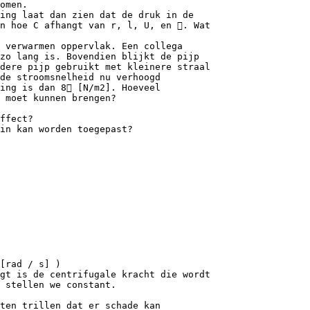
omen.
ing laat dan zien dat de druk in de
n hoe C afhangt van r, l, U, en . Wat
 verwarmen oppervlak. Een collega
zo lang is. Bovendien blijkt de pijp
dere pijp gebruikt met kleinere straal
de stroomsnelheid nu verhoogd
ing is dan 8 [N/m2]. Hoeveel
 moet kunnen brengen?
ffect?
in kan worden toegepast?
[rad / s] )
gt is de centrifugale kracht die wordt
 stellen we constant.
ten trillen dat er schade kan