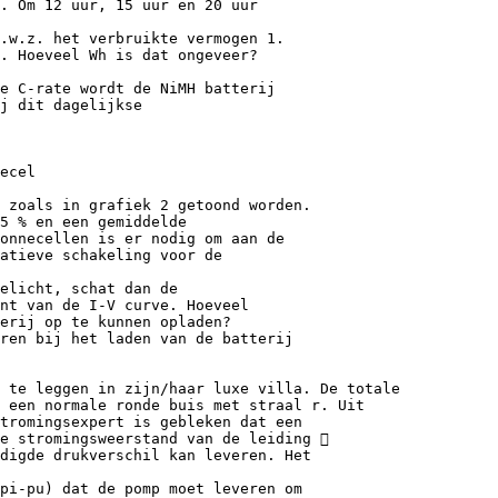
. Om 12 uur, 15 uur en 20 uur
.w.z. het verbruikte vermogen 1.
. Hoeveel Wh is dat ongeveer?
e C-rate wordt de NiMH batterij
j dit dagelijkse
ecel
 zoals in grafiek 2 getoond worden.
5 % en een gemiddelde
onnecellen is er nodig om aan de
atieve schakeling voor de
belicht, schat dan de
nt van de I-V curve. Hoeveel
erij op te kunnen opladen?
ren bij het laden van de batterij
 te leggen in zijn/haar luxe villa. De totale
 een normale ronde buis met straal r. Uit
stromingsexpert is gebleken dat een
e stromingsweerstand van de leiding 
digde drukverschil kan leveren. Het
(pi-pu) dat de pomp moet leveren om