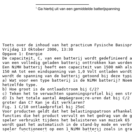
Toets over de inhoud van het practicum Fysische Basispr
Vrijdag 13 Oktober 2006, 13:30
Opgave 1: Energie
De capaciteit, C, van een batterij wordt gedefinieerd a
van een volledig geladen batterij onttrokken kan worden
Een NiMH batterij heeft een capaciteit van 1500 mAh als
150 mA tot een eindspanning van 1,0 Volt ontladen wordt
wordt de spanning van de batterij getoond bij deze typi
a) Wat voor een type batterij is de NiMH batterij? Noem
hetzelfde type.
b) Hoe groot is de ontlaadstroom bij C/2?
c) Teken het te verwachten spanningsprofiel bij een str
d) Is het totale aantal Amp&egrave;re-uren dat bij C/2
groter dan C? Kan je dit verklaren?
Fig. 1 C/10 ontlaadprofiel bij 25oC
Voor producten geldt dat het belastingspatroon afhankel
functies die het product vervult en het gedrag van de g
speler verbruikt tijdens het beluisteren van muziek 65
wordt gaat het automatisch in de stand-by mode en verbr
speler functioneert op een 1 NiMH batterij zoals in gra