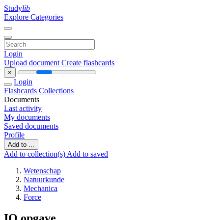
Study
lib
Explore Categories
Login
Upload document
Create flashcards
×
Login
Flashcards
Collections
Documents
Last activity
My documents
Saved documents
Profile
Add to ...
Add to collection(s)
Add to saved
Wetenschap
Natuurkunde
Mechanica
Force
IO opgave