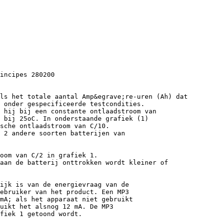
incipes 280200
ls het totale aantal Amp&egrave;re-uren (Ah) dat
 onder gespecificeerde testcondities.
 hij bij een constante ontlaadstroom van
 bij 25oC. In onderstaande grafiek (1)
sche ontlaadstroom van C/10.
 2 andere soorten batterijen van
oom van C/2 in grafiek 1.
 aan de batterij onttrokken wordt kleiner of
ijk is van de energievraag van de
ebruiker van het product. Een MP3
 mA; als het apparaat niet gebruikt
uikt het alsnog 12 mA. De MP3
fiek 1 getoond wordt.