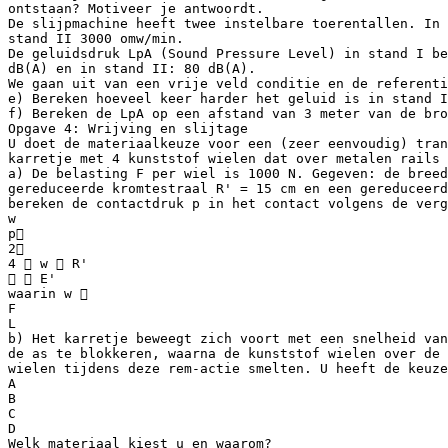
ontstaan? Motiveer je antwoordt.
De slijpmachine heeft twee instelbare toerentallen. In 
stand II 3000 omw/min.
De geluidsdruk LpA (Sound Pressure Level) in stand I be
dB(A) en in stand II: 80 dB(A).
We gaan uit van een vrije veld conditie en de referenti
e) Bereken hoeveel keer harder het geluid is in stand I
f) Bereken de LpA op een afstand van 3 meter van de bro
Opgave 4: Wrijving en slijtage
U doet de materiaalkeuze voor een (zeer eenvoudig) tran
karretje met 4 kunststof wielen dat over metalen rails 
a) De belasting F per wiel is 1000 N. Gegeven: de breed
gereduceerde kromtestraal R' = 15 cm en een gereduceer
bereken de contactdruk p in het contact volgens de verg
w
p
2
4  w  R'
  E'
waarin w 
F
L
b) Het karretje beweegt zich voort met een snelheid van
de as te blokkeren, waarna de kunststof wielen over de 
wielen tijdens deze rem-actie smelten. U heeft de keuze
A
B
C
D
Welk materiaal kiest u en waarom?