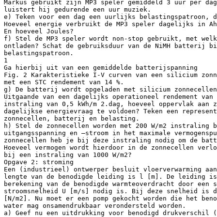
Markus gebruikt zijn MP3 speler gemiddeld 3 uur per dag
luistert hij gedurende een uur muziek.
e) Teken voor een dag een uurlijks belastingspatroon, d
Hoeveel energie verbruikt de MP3 speler dagelijks in Ah
En hoeveel Joules?
f) Stel de MP3 speler wordt non-stop gebruikt, met welk
ontladen? Schat de gebruiksduur van de NiMH batterij bi
belastingspatroon.
1
Ga hierbij uit van een gemiddelde batterijspanning
Fig. 2 Karakteristieke I-V curven van een silicium zonn
met een STC rendement van 14 %.
g) De batterij wordt opgeladen met silicium zonnecellen
Uitgaande van een dagelijks operationeel rendement van 
instraling van 0,5 kWh/m 2.dag, hoeveel oppervlak aan z
dagelijkse energievraag te voldoen? Teken een represent
zonnecellen, batterij en belasting.
h) Stel de zonnecellen worden met 200 W/m2 instraling 
uitgangsspanning en –stroom in het maximale vermogenspu
zonnecellen heb je bij deze instraling nodig om de batt
Hoeveel vermogen wordt hierdoor in de zonnecellen verlo
bij een instraling van 1000 W/m2?
Opgave 2: stroming
Een (industrieel) ontwerper besluit vloerverwarming aan
lengte van de benodigde leiding is l [m]. De leiding is
berekening van de benodigde warmteoverdracht door een 
stroomsnelheid U [m/s] nodig is. Bij deze snelheid is d
[N/m2]. Nu moet er een pomp gekocht worden die het beno
water mag onsamendrukbaar verondersteld worden.
a) Geef nu een uitdrukking voor benodigd drukverschil 