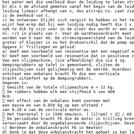
het water met die snelheid door de leiding te laten str
b) Als x de afstand gemeten vanaf het begin van de leid
leiding lineair afhangt van x, dus p(x)=pi-Cx. Laat zie
is de eenheid van C.
c) De ontwerper blijkt zich vergist te hebben in het te
wijst hem erop dat hij een leiding nodig heeft die 2 x 
ook te dik te zijn voor in de vloer dus wordt er een an
nl. r/2 in plaats van r. Voor de warmteoverdracht moet 
worden van U naar 4U. De stromingsweerstand van de leid
groter of kleiner is nu het drukverschil dat de pomp op
Opgave 3: Trillingen en geluid.
a) Geef een voorbeeld van resonantie met een negatief e
b) Geef een voorbeeld van resonantie dat in positieve z
Van een slijpmachine, (zie afbeelding) die via 4 zg.
dempingrubbers op tafel is gemonteerd, slijten de
slijpschijven niet gelijkmatig met de omtrek. Hierdoor
ontstaat een onbalans kracht Fb die een verticale
kracht uitoefent op de dempingrubbers.
Gegeven is:
 Gewicht van de totale slijpmachine m = 12 kg.
 De rubbers hebben elk een stijfheid k van 400
N/m.
 Het effect van de onbalans komt overeen met
een massa mo van 0.050 kg op een afstand r
van 0.20 m van de verticale motor-as.
 Het toerental t is 1500 omw/min. ( [1[rpm] = 2 / 60 
 De periodieke kracht Fb die de motor in trilling bren
veroorzaakt door de ongebalanceerde slijpschijven. Deze
c) Bereken de onbalanskracht Fb in Newton?
d) Denk je dat deze onbalanskracht het geheel zo kan la