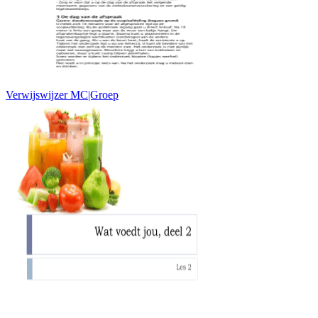
Verwijswijzer MC|Groep