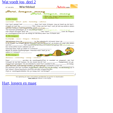
Wat voedt jou, deel 2
Hart, longen en maag