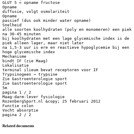
GLUT 5 = opname fructose
Opname
diffusie, volgt osmolariteit
Opname
passief (dus ook minder water opname)
Snelheid
alle soorten koolhydraten (poly en monomeren) een piek
na 30-45 minuten
bij koolhydraten met een lage glycemische index is de
piek alleen lager, maar niet later
na 1,5-3 uur is ere en reactieve hypoglycemie bij een
hoge glycemische index
Mechanisme
bindt IF (zie Maag)
Lokalisatie
terminal ilieum bevat receptoren voor IF
Trypsinogeen → trypsine
Zie Gastroenterologie sport
Zie Gastroenterologie sport
5m
pagina 1 / 2
Maag-darm-lever fysiologie
RozenbergSport.nl &copy; 25 februari 2012
Functie colon
Vocht absorptie
Related documents