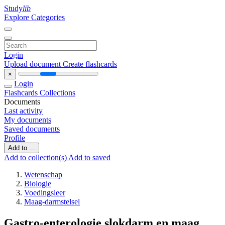
Study
lib
Explore Categories
Login
Upload document
Create flashcards
×
Login
Flashcards
Collections
Documents
Last activity
My documents
Saved documents
Profile
Add to ...
Add to collection(s)
Add to saved
Wetenschap
Biologie
Voedingsleer
Maag-darmstelsel
Gastro-enterologie slokdarm en maag