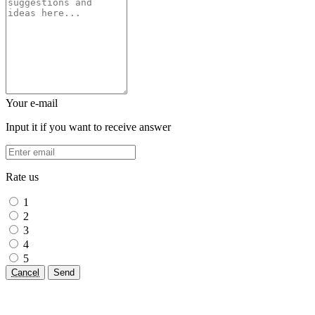
Your e-mail
Input it if you want to receive answer
Rate us
1
2
3
4
5
Cancel
Send