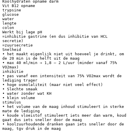
Koolhydraten opname darm
Vit B12 opname
trypsine
glucose
water
lengte
colon
Werkt bij lage pH
=inhibitie gastrine (en dus inhibitie van HCL
secretie)
=zuursecretie
Snelheid
• het maakt eigenlijk niet uit hoeveel je drinkt, om
de 20 min is de helft uit de maag
• max 40 ml/min → 1,8 – 2 L/uur (minder vanaf 75%
VO2max)
inhibitie
• pas vanaf een intensiteit van 75% VO2max wordt de
lediging trager
• hoge osmolaliteit (maar niet veel effect)
• Slechte smaak
• water zonder wat KH
• klein volume
stimulus
• het volume van de maag inhoud stimuleert in sterke
mate de lediging
• koude vloeistof stimuleert iets meer dan warm, koud
gaat dus iets sneller door de maag
• koolzuurhoudende dranken gaan iets sneller door de
maag, tgv druk in de maag