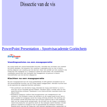
PowerPoint Presentation - Sportvisacademie Gorinchem