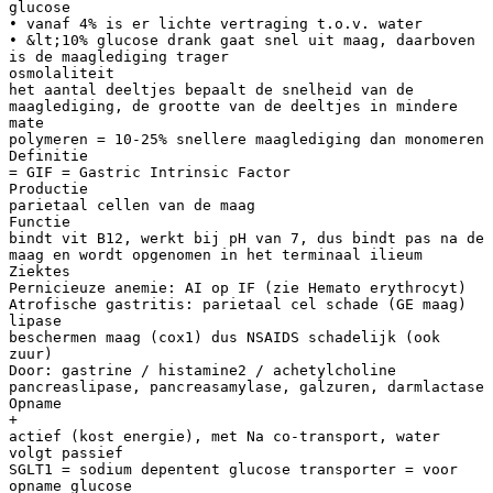
glucose
• vanaf 4% is er lichte vertraging t.o.v. water
• &lt;10% glucose drank gaat snel uit maag, daarboven
is de maaglediging trager
osmolaliteit
het aantal deeltjes bepaalt de snelheid van de
maaglediging, de grootte van de deeltjes in mindere
mate
polymeren = 10-25% snellere maaglediging dan monomeren
Definitie
= GIF = Gastric Intrinsic Factor
Productie
parietaal cellen van de maag
Functie
bindt vit B12, werkt bij pH van 7, dus bindt pas na de
maag en wordt opgenomen in het terminaal ilieum
Ziektes
Pernicieuze anemie: AI op IF (zie Hemato erythrocyt)
Atrofische gastritis: parietaal cel schade (GE maag)
lipase
beschermen maag (cox1) dus NSAIDS schadelijk (ook
zuur)
Door: gastrine / histamine2 / achetylcholine
pancreaslipase, pancreasamylase, galzuren, darmlactase
Opname
+
actief (kost energie), met Na co-transport, water
volgt passief
SGLT1 = sodium depentent glucose transporter = voor
opname glucose