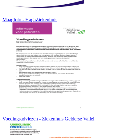
Maagfoto - HagaZiekenhuis
Voedingsadviezen - Ziekenhuis Gelderse Vallei