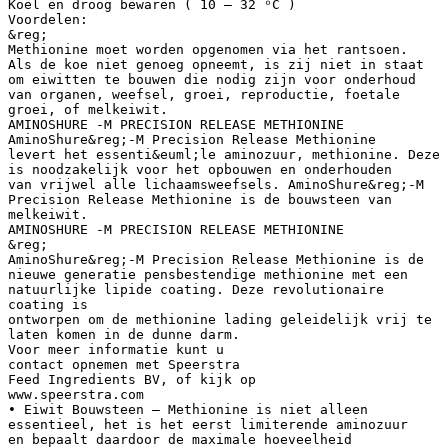
Koel en droog bewaren ( 10 – 32 ᵒC )
Voordelen:
&reg;
Methionine moet worden opgenomen via het rantsoen.
Als de koe niet genoeg opneemt, is zij niet in staat
om eiwitten te bouwen die nodig zijn voor onderhoud
van organen, weefsel, groei, reproductie, foetale
groei, of melkeiwit.
AMINOSHURE -M PRECISION RELEASE METHIONINE
AminoShure&reg;-M Precision Release Methionine
levert het essenti&euml;le aminozuur, methionine. Deze
is noodzakelijk voor het opbouwen en onderhouden
van vrijwel alle lichaamsweefsels. AminoShure&reg;-M
Precision Release Methionine is de bouwsteen van
melkeiwit.
AMINOSHURE -M PRECISION RELEASE METHIONINE
&reg;
AminoShure&reg;-M Precision Release Methionine is de
nieuwe generatie pensbestendige methionine met een
natuurlijke lipide coating. Deze revolutionaire
coating is
ontworpen om de methionine lading geleidelijk vrij te
laten komen in de dunne darm.
Voor meer informatie kunt u
contact opnemen met Speerstra
Feed Ingredients BV, of kijk op
www.speerstra.com
• Eiwit Bouwsteen – Methionine is niet alleen
essentieel, het is het eerst limiterende aminozuur
en bepaalt daardoor de maximale hoeveelheid