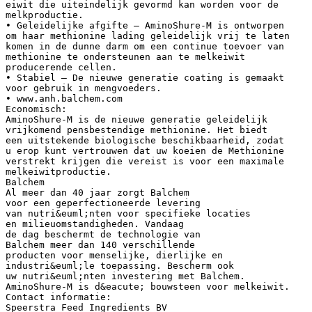
eiwit die uiteindelijk gevormd kan worden voor de
melkproductie.
• Geleidelijke afgifte – AminoShure-M is ontworpen
om haar methionine lading geleidelijk vrij te laten
komen in de dunne darm om een continue toevoer van
methionine te ondersteunen aan te melkeiwit
producerende cellen.
• Stabiel – De nieuwe generatie coating is gemaakt
voor gebruik in mengvoeders.
• www.anh.balchem.com
Economisch:
AminoShure-M is de nieuwe generatie geleidelijk
vrijkomend pensbestendige methionine. Het biedt
een uitstekende biologische beschikbaarheid, zodat
u erop kunt vertrouwen dat uw koeien de Methionine
verstrekt krijgen die vereist is voor een maximale
melkeiwitproductie.
Balchem
Al meer dan 40 jaar zorgt Balchem
voor een geperfectioneerde levering
van nutri&euml;nten voor specifieke locaties
en milieuomstandigheden. Vandaag
de dag beschermt de technologie van
Balchem meer dan 140 verschillende
producten voor menselijke, dierlijke en
industri&euml;le toepassing. Bescherm ook
uw nutri&euml;nten investering met Balchem.
AminoShure-M is d&eacute; bouwsteen voor melkeiwit.
Contact informatie:
Speerstra Feed Ingredients BV