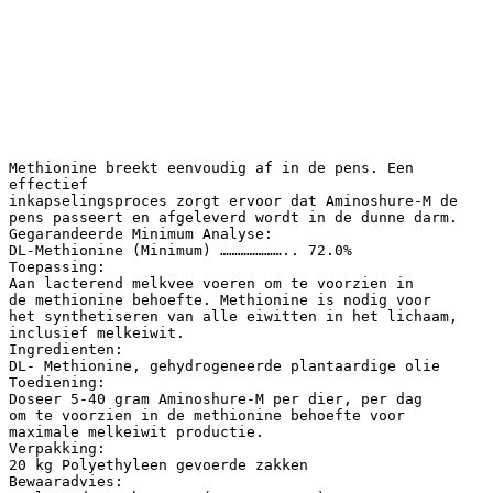
Methionine breekt eenvoudig af in de pens. Een
effectief
inkapselingsproces zorgt ervoor dat Aminoshure-M de
pens passeert en afgeleverd wordt in de dunne darm.
Gegarandeerde Minimum Analyse:
DL-Methionine (Minimum) ………………….. 72.0%
Toepassing:
Aan lacterend melkvee voeren om te voorzien in
de methionine behoefte. Methionine is nodig voor
het synthetiseren van alle eiwitten in het lichaam,
inclusief melkeiwit.
Ingredienten:
DL- Methionine, gehydrogeneerde plantaardige olie
Toediening:
Doseer 5-40 gram Aminoshure-M per dier, per dag
om te voorzien in de methionine behoefte voor
maximale melkeiwit productie.
Verpakking:
20 kg Polyethyleen gevoerde zakken
Bewaaradvies: