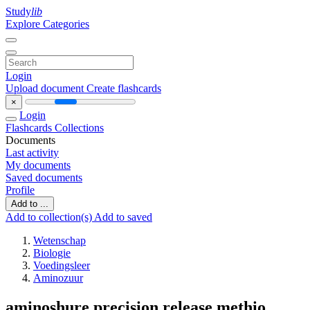
Study
lib
Explore Categories
Login
Upload document
Create flashcards
×
Login
Flashcards
Collections
Documents
Last activity
My documents
Saved documents
Profile
Add to ...
Add to collection(s)
Add to saved
Wetenschap
Biologie
Voedingsleer
Aminozuur
aminoshure precision release methio