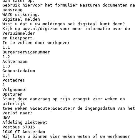
dan later op.
Gebruik hiervoor het formulier Nasturen documenten na
aanvraag
WAZO-uitkering.
Digitaal melden
Wist u dat u uw meldingen ook digitaal kunt doen?
Kijk op uwv.nl/digizsm voor meer informatie over de
Verzuimmelder
en Digipoort.
In te vullen door werkgever
1.1
Burgerservicenummer
1.2
Achternaam
1.3
Geboortedatum
1.4
Postadres
1
Volgnummer
Opsturen
Stuur deze aanvraag op zijn vroegst vier weken en
uiterlijk
twee weken v&oacute;&oacute;r de ingangsdatum van het
verlof naar:
UWV
Afdeling Ziektewet
Postbus 57015
1040 CT Amsterdam
Wij laten u binnen vier weken weten of uw werknemer