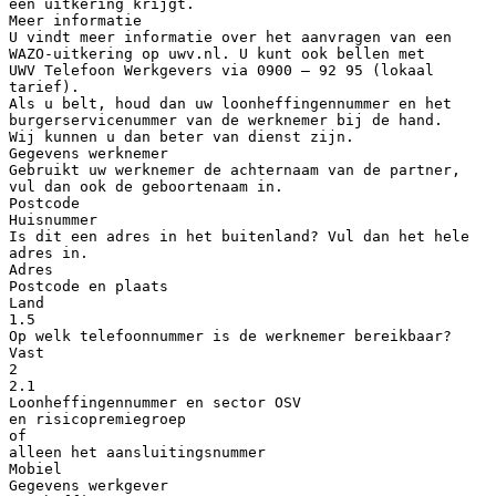
een uitkering krijgt.
Meer informatie
U vindt meer informatie over het aanvragen van een
WAZO-uitkering op uwv.nl. U kunt ook bellen met
UWV Telefoon Werkgevers via 0900 – 92 95 (lokaal
tarief).
Als u belt, houd dan uw loonheffingennummer en het
burgerservicenummer van de werknemer bij de hand.
Wij kunnen u dan beter van dienst zijn.
Gegevens werknemer
Gebruikt uw werknemer de achternaam van de partner,
vul dan ook de geboortenaam in.
Postcode
Huisnummer
Is dit een adres in het buitenland? Vul dan het hele
adres in.
Adres
Postcode en plaats
Land
1.5
Op welk telefoonnummer is de werknemer bereikbaar?
Vast
2
2.1
Loonheffingennummer en sector OSV
en risicopremiegroep
of
alleen het aansluitingsnummer
Mobiel
Gegevens werkgever