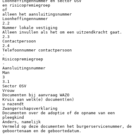
Loonheffingennummer en sector OSV
en risicopremiegroep
of
alleen het aansluitingsnummer
Loonheffingennummer
2.2
Nummer lokale vestiging
Alleen invullen als het om een uitzendkracht gaat.
2.3
Contactpersoon
2.4
Telefoonnummer contactpersoon
-
Risicopremiegroep
-
Aansluitingsnummer
Man
3
3.1
Sector OSV
Vrouw
Documenten bij aanvraag WAZO
Kruis aan welk(e) document(en)
u nazendt
Zwangerschapsverklaring
Documenten over de adoptie of de opname van een
pleegkind
Anders, namelijk
Vermeld op deze documenten het burgerservicenummer, de
geboortenaam en de geboortedatum.