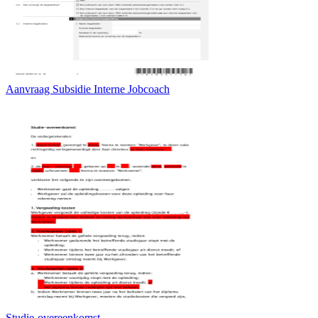
Aanvraag Subsidie Interne Jobcoach
Studie-overeenkomst