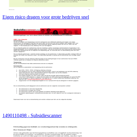
Eigen risico dragen voor grote bedrijven snel
1490110498 - Subsidiescanner