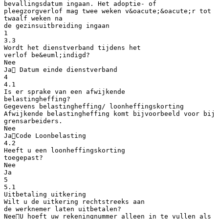
bevallingsdatum ingaan. Het adoptie- of
pleegzorgverlof mag twee weken v&oacute;&oacute;r tot
twaalf weken na
de gezinsuitbreiding ingaan
1
3.3
Wordt het dienstverband tijdens het
verlof be&euml;indigd?
Nee
Ja Datum einde dienstverband
4
4.1
Is er sprake van een afwijkende
belastingheffing?
Gegevens belastingheffing/ loonheffingskorting
Afwijkende belastingheffing komt bijvoorbeeld voor bij
grensarbeiders.
Nee
JaCode Loonbelasting
4.2
Heeft u een loonheffingskorting
toegepast?
Nee
Ja
5
5.1
Uitbetaling uitkering
Wilt u de uitkering rechtstreeks aan
de werknemer laten uitbetalen?
NeeU hoeft uw rekeningnummer alleen in te vullen als