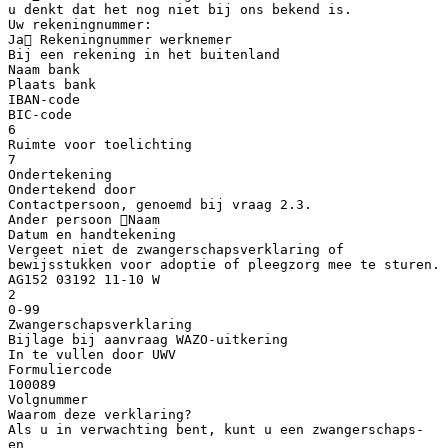
u denkt dat het nog niet bij ons bekend is.
Uw rekeningnummer:
Ja Rekeningnummer werknemer
Bij een rekening in het buitenland
Naam bank
Plaats bank
IBAN-code
BIC-code
6
Ruimte voor toelichting
7
Ondertekening
Ondertekend door
Contactpersoon, genoemd bij vraag 2.3.
Ander persoon Naam
Datum en handtekening
Vergeet niet de zwangerschapsverklaring of
bewijsstukken voor adoptie of pleegzorg mee te sturen.
AG152 03192 11-10 W
2
0-99
Zwangerschapsverklaring
Bijlage bij aanvraag WAZO-uitkering
In te vullen door UWV
Formuliercode
100089
Volgnummer
Waarom deze verklaring?
Als u in verwachting bent, kunt u een zwangerschaps-
en