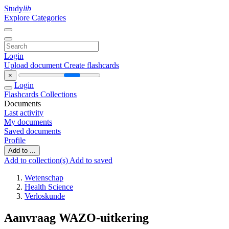
Study
lib
Explore Categories
Login
Upload document
Create flashcards
×
Login
Flashcards
Collections
Documents
Last activity
My documents
Saved documents
Profile
Add to ...
Add to collection(s)
Add to saved
Wetenschap
Health Science
Verloskunde
Aanvraag WAZO-uitkering