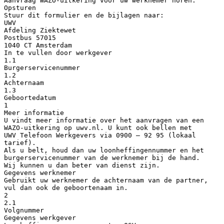
Aanvraag WAZO-uitkering voor uw werknemer horen.
Opsturen
Stuur dit formulier en de bijlagen naar:
UWV
Afdeling Ziektewet
Postbus 57015
1040 CT Amsterdam
In te vullen door werkgever
1.1
Burgerservicenummer
1.2
Achternaam
1.3
Geboortedatum
1
Meer informatie
U vindt meer informatie over het aanvragen van een
WAZO-uitkering op uwv.nl. U kunt ook bellen met
UWV Telefoon Werkgevers via 0900 – 92 95 (lokaal
tarief).
Als u belt, houd dan uw loonheffingennummer en het
burgerservicenummer van de werknemer bij de hand.
Wij kunnen u dan beter van dienst zijn.
Gegevens werknemer
Gebruikt uw werknemer de achternaam van de partner,
vul dan ook de geboortenaam in.
2
2.1
Volgnummer
Gegevens werkgever