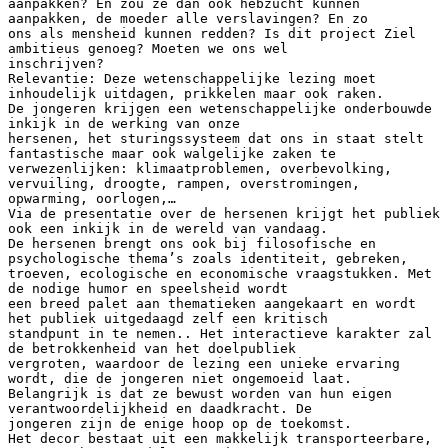
aanpakken? En zou ze dan ook hebzucht kunnen
aanpakken, de moeder alle verslavingen? En zo
ons als mensheid kunnen redden? Is dit project Ziel
ambitieus genoeg? Moeten we ons wel
inschrijven?
Relevantie: Deze wetenschappelijke lezing moet
inhoudelijk uitdagen, prikkelen maar ook raken.
De jongeren krijgen een wetenschappelijke onderbouwde
inkijk in de werking van onze
hersenen, het sturingssysteem dat ons in staat stelt
fantastische maar ook walgelijke zaken te
verwezenlijken: klimaatproblemen, overbevolking,
vervuiling, droogte, rampen, overstromingen,
opwarming, oorlogen,…
Via de presentatie over de hersenen krijgt het publiek
ook een inkijk in de wereld van vandaag.
De hersenen brengt ons ook bij filosofische en
psychologische thema’s zoals identiteit, gebreken,
troeven, ecologische en economische vraagstukken. Met
de nodige humor en speelsheid wordt
een breed palet aan thematieken aangekaart en wordt
het publiek uitgedaagd zelf een kritisch
standpunt in te nemen.. Het interactieve karakter zal
de betrokkenheid van het doelpubliek
vergroten, waardoor de lezing een unieke ervaring
wordt, die de jongeren niet ongemoeid laat.
Belangrijk is dat ze bewust worden van hun eigen
verantwoordelijkheid en daadkracht. De
jongeren zijn de enige hoop op de toekomst.
Het decor bestaat uit een makkelijk transporteerbare,