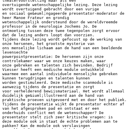
theatervoorstelling maar als een
overtuigende wetenschappelijke lezing. Deze lezing
wordt overtuigend gebracht door een vurige
en sociaal ge&euml;ngageerde presentator-moderator de
heer Manoe Frateur en grondig
wetenschappelijk ondersteund door de wereldvreemde
professor in de neurologie Jochems Jo. De
ontmoeting tussen deze twee tegenpolen zorgt ervoor
dat de lezing anders loopt dan voorzien.
Tijdens deze lezing wordt gefocust op de werking van
onze hersenen, het grootste mysterie van
ons menselijke lichaam aan de hand van een beeldende
levensechte
powerpointpresentatie: De hersenen zijn onze
controlekamer waar we onze keuzes maken, waar
onze gebreken en talenten zich bevinden. Bedrijf
Viesser heeft een medische module ontwikkeld
waarmee een aantal individuele menselijke gebreken
kunnen terugdringen en talenten kunnen
worden gestimuleerd. Deze medische scanmodule is
aanwezig tijdens de presentatie en zorgt
voor verhelderend bewijsmateriaal. Het wordt allemaal
duidelijk ge&iuml;llustreerd aan de hand van
praktische proeven uitgevoerd met en door het publiek.
Tijdens de presentatie wijkt de presentator echter af
van het afgesproken pad en ontstaat er een
onderhuids conflict met de wetenschapper? De
presentator stelt zich zeer kritische vragen: is
deze module ook in staat de echte problemen aan te
pakken? Kan de module ook verslavingen