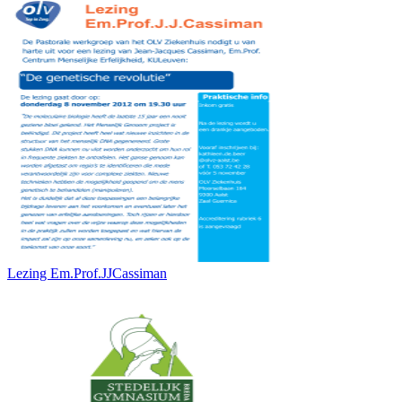
Lezing Em.Prof.JJCassiman