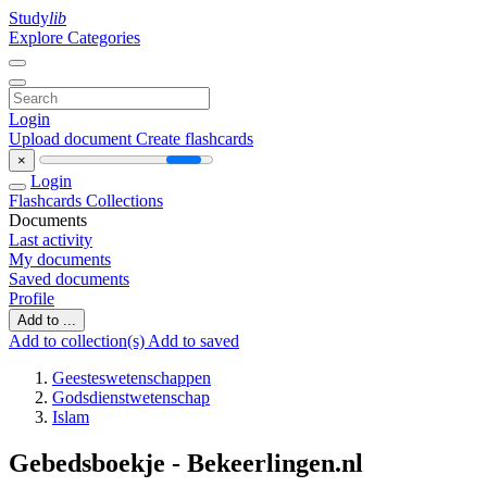
Study
lib
Explore Categories
Login
Upload document
Create flashcards
×
Login
Flashcards
Collections
Documents
Last activity
My documents
Saved documents
Profile
Add to ...
Add to collection(s)
Add to saved
Geesteswetenschappen
Godsdienstwetenschap
Islam
Gebedsboekje - Bekeerlingen.nl