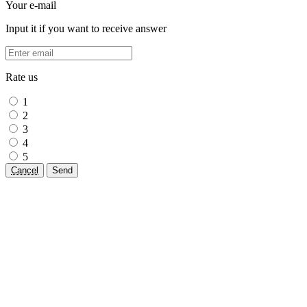
Your e-mail
Input it if you want to receive answer
Rate us
1
2
3
4
5
Cancel
Send