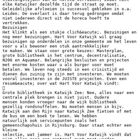
elke Katwijker dezelfde tijd de straat op moet.
Geleidelijke afvloeien is succesvol gebleken in o.a.
Leiden. De overlast is daar terug gedrongen omdat
niet iedereen direct uit de horeca hoeft te
vertrekken.
Bezuinigen
Het klinkt als een stukje clich&eacute;. Bezuinigen en
nog meer bezuinigen. Hart Voor Katwijk wil graag
bezuinigen op onderdelen in onze gemeente om het leven
voor u als bewoner een stuk aantrekkelijker
te maken. We staan voor grote keuzes: Masterplan,
grote bibliotheek in het centrum, decentralisatie,
N206 en Aquamar. Belangrijke besluiten en projecten
met enorme kosten waar u als burger voor moet
betalen. We leven nog steeds in een crisistijd en
dienen dus zuinig te zijn met investeren. We moeten
vooral investeren in de JUISTE projecten. Even een
resum&eacute; over wat Hart Voor Katwijk vindt:

Grote bibliotheek in Katwijk Zee: Nee, alles naar een
centrale plek brengen is niet juist. Oudere
mensen konden vroeger naar de wijk bibliotheek
gezellig rondsnuffelen. Nu moeten mensen in bijv.
Katwijk aan den Rijn naar Katwijk Zee fietsen of met
de bus om een boek te lenen. We hebben
natuurlijk ook servicepunten zoals het
gemeenschapshuis in Rijnsburg. Daar staat echter een
kleine
selectie, wat jammer is. Hart Voor Katwijk vindt dat