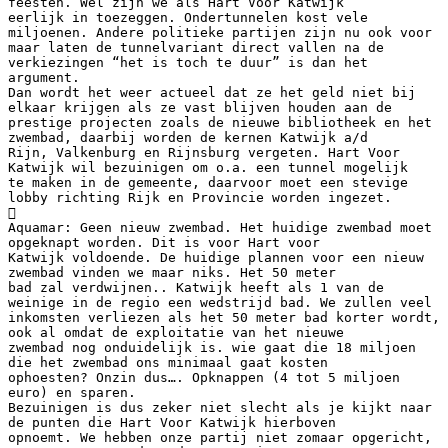
feesten. Wel zijn we als Hart Voor Katwijk
eerlijk in toezeggen. Ondertunnelen kost vele
miljoenen. Andere politieke partijen zijn nu ook voor
maar laten de tunnelvariant direct vallen na de
verkiezingen “het is toch te duur” is dan het
argument.
Dan wordt het weer actueel dat ze het geld niet bij
elkaar krijgen als ze vast blijven houden aan de
prestige projecten zoals de nieuwe bibliotheek en het
zwembad, daarbij worden de kernen Katwijk a/d
Rijn, Valkenburg en Rijnsburg vergeten. Hart Voor
Katwijk wil bezuinigen om o.a. een tunnel mogelijk
te maken in de gemeente, daarvoor moet een stevige
lobby richting Rijk en Provincie worden ingezet.

Aquamar: Geen nieuw zwembad. Het huidige zwembad moet
opgeknapt worden. Dit is voor Hart voor
Katwijk voldoende. De huidige plannen voor een nieuw
zwembad vinden we maar niks. Het 50 meter
bad zal verdwijnen.. Katwijk heeft als 1 van de
weinige in de regio een wedstrijd bad. We zullen veel
inkomsten verliezen als het 50 meter bad korter wordt,
ook al omdat de exploitatie van het nieuwe
zwembad nog onduidelijk is. wie gaat die 18 miljoen
die het zwembad ons minimaal gaat kosten
ophoesten? Onzin dus…. Opknappen (4 tot 5 miljoen
euro) en sparen.
Bezuinigen is dus zeker niet slecht als je kijkt naar
de punten die Hart Voor Katwijk hierboven
opnoemt. We hebben onze partij niet zomaar opgericht,