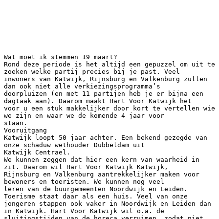
Wat moet ik stemmen 19 maart?
Rond deze periode is het altijd een gepuzzel om uit te
zoeken welke partij precies bij je past. Veel
inwoners van Katwijk, Rijnsburg en Valkenburg zullen
dan ook niet alle verkiezingsprogramma’s
doorpluizen (en met 11 partijen heb je er bijna een
dagtaak aan). Daarom maakt Hart Voor Katwijk het
voor u een stuk makkelijker door kort te vertellen wie
we zijn en waar we de komende 4 jaar voor
staan.
Vooruitgang
Katwijk loopt 50 jaar achter. Een bekend gezegde van
onze schaduw wethouder Dubbeldam uit
Katwijk Centrael.
We kunnen zeggen dat hier een kern van waarheid in
zit. Daarom wil Hart Voor Katwijk Katwijk,
Rijnsburg en Valkenburg aantrekkelijker maken voor
bewoners en toeristen. We kunnen nog veel
leren van de buurgemeenten Noordwijk en Leiden.
Toerisme staat daar als een huis. Veel van onze
jongeren stappen ook vaker in Noordwijk en Leiden dan
in Katwijk. Hart Voor Katwijk wil o.a. de
sluitingstijden van de horeca verruimen, zodat niet