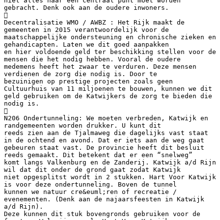
niet alles naar een centraal punt moet worden
gebracht. Denk ook aan de oudere inwoners.

Decentralisatie WMO / AWBZ : Het Rijk maakt de
gemeenten in 2015 verantwoordelijk voor de
maatschappelijke ondersteuning en chronische zieken en
gehandicapten. Laten we dit goed aanpakken
en hier voldoende geld ter beschikking stellen voor de
mensen die het nodig hebben. Vooral de oudere
medemens heeft het zwaar te verduren. Deze mensen
verdienen de zorg die nodig is. Door te
bezuinigen op prestige projecten zoals geen
Cultuurhuis van 11 miljoenen te bouwen, kunnen we dit
geld gebruiken om de Katwijkers de zorg te bieden die
nodig is.

N206 Ondertunneling: We moeten verbreden, Katwijk en
randgemeenten worden drukker. U kunt dit
reeds zien aan de Tjalmaweg die dagelijks vast staat
in de ochtend en avond. Dat er iets aan de weg gaat
gebeuren staat vast. De provincie heeft dit besluit
reeds gemaakt. Dit betekent dat er een “snelweg”
komt langs Valkenburg en de Zanderij. Katwijk a/d Rijn
wil dat dit onder de grond gaat zodat Katwijk
niet opgesplitst wordt in 2 stukken. Hart Voor Katwijk
is voor deze ondertunneling. Boven de tunnel
kunnen we natuur cre&euml;ren of recreatie /
evenementen. (Denk aan de najaarsfeesten in Katwijk
a/d Rijn).
Deze kunnen dit stuk bovengronds gebruiken voor de