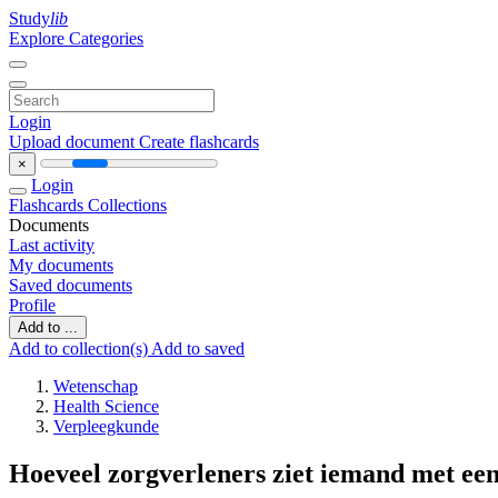
Study
lib
Explore Categories
Login
Upload document
Create flashcards
×
Login
Flashcards
Collections
Documents
Last activity
My documents
Saved documents
Profile
Add to ...
Add to collection(s)
Add to saved
Wetenschap
Health Science
Verpleegkunde
Hoeveel zorgverleners ziet iemand met ee