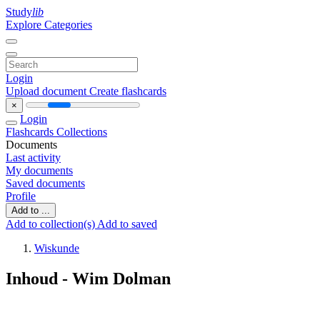
Study
lib
Explore Categories
Login
Upload document
Create flashcards
×
Login
Flashcards
Collections
Documents
Last activity
My documents
Saved documents
Profile
Add to ...
Add to collection(s)
Add to saved
Wiskunde
Inhoud - Wim Dolman