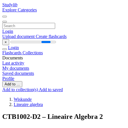
Study
lib
Explore Categories
Login
Upload document
Create flashcards
×
Login
Flashcards
Collections
Documents
Last activity
My documents
Saved documents
Profile
Add to ...
Add to collection(s)
Add to saved
Wiskunde
Lineaire algebra
CTB1002-D2 – Lineaire Algebra 2