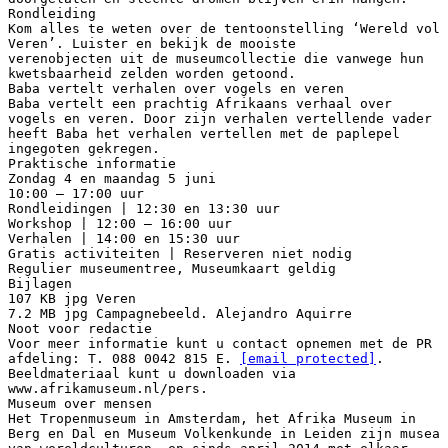
Rondleiding
Kom alles te weten over de tentoonstelling ‘Wereld vol
Veren’. Luister en bekijk de mooiste
verenobjecten uit de museumcollectie die vanwege hun
kwetsbaarheid zelden worden getoond.
Baba vertelt verhalen over vogels en veren
Baba vertelt een prachtig Afrikaans verhaal over
vogels en veren. Door zijn verhalen vertellende vader
heeft Baba het verhalen vertellen met de paplepel
ingegoten gekregen.
Praktische informatie
Zondag 4 en maandag 5 juni
10:00 – 17:00 uur
Rondleidingen | 12:30 en 13:30 uur
Workshop | 12:00 – 16:00 uur
Verhalen | 14:00 en 15:30 uur
Gratis activiteiten | Reserveren niet nodig
Regulier museumentree, Museumkaart geldig
Bijlagen
107 KB jpg Veren
7.2 MB jpg Campagnebeeld. Alejandro Aquirre
Noot voor redactie
Voor meer informatie kunt u contact opnemen met de PR
afdeling: T. 088 0042 815 E.
[email protected]
.
Beeldmateriaal kunt u downloaden via
www.afrikamuseum.nl/pers.
Museum over mensen
Het Tropenmuseum in Amsterdam, het Afrika Museum in
Berg en Dal en Museum Volkenkunde in Leiden zijn musea