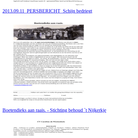
2013.09.11_PERSBERICHT_Schijn bedriegt
Boetendieks aan raais. - Stichting behoud `t Nijkerkje