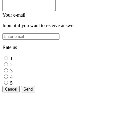
Your e-mail
Input it if you want to receive answer
Rate us
1
2
3
4
5
Cancel
Send