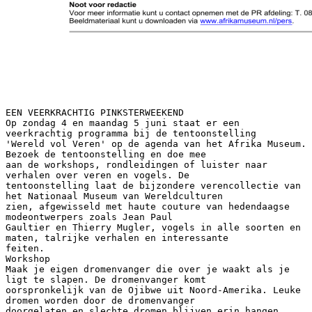
EEN VEERKRACHTIG PINKSTERWEEKEND
Op zondag 4 en maandag 5 juni staat er een
veerkrachtig programma bij de tentoonstelling
'Wereld vol Veren' op de agenda van het Afrika Museum.
Bezoek de tentoonstelling en doe mee
aan de workshops, rondleidingen of luister naar
verhalen over veren en vogels. De
tentoonstelling laat de bijzondere verencollectie van
het Nationaal Museum van Wereldculturen
zien, afgewisseld met haute couture van hedendaagse
modeontwerpers zoals Jean Paul
Gaultier en Thierry Mugler, vogels in alle soorten en
maten, talrijke verhalen en interessante
feiten.
Workshop
Maak je eigen dromenvanger die over je waakt als je
ligt te slapen. De dromenvanger komt
oorspronkelijk van de Ojibwe uit Noord-Amerika. Leuke
dromen worden door de dromenvanger
doorgelaten en slechte dromen blijven erin hangen.