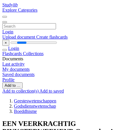
Study
lib
Explore Categories
Login
Upload document
Create flashcards
×
Login
Flashcards
Collections
Documents
Last activity
My documents
Saved documents
Profile
Add to ...
Add to collection(s)
Add to saved
Geesteswetenschappen
Godsdienstwetenschap
Boeddhisme
EEN VEERKRACHTIG