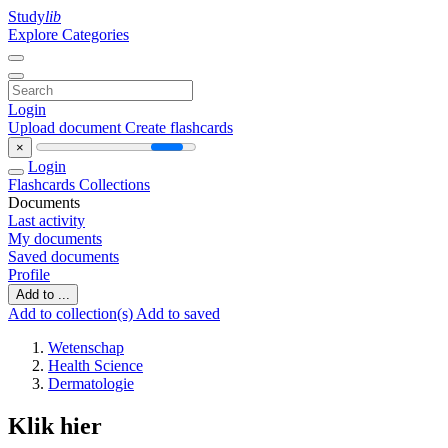
Study
lib
Explore Categories
Login
Upload document
Create flashcards
×
Login
Flashcards
Collections
Documents
Last activity
My documents
Saved documents
Profile
Add to ...
Add to collection(s)
Add to saved
Wetenschap
Health Science
Dermatologie
Klik hier