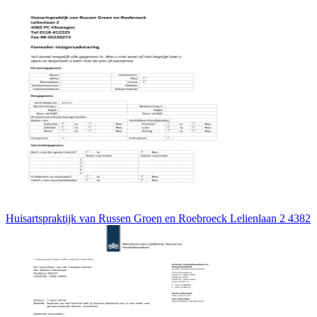
Huisartspraktijk van Russen Groen en Roebroeck Lelienlaan 2 4382