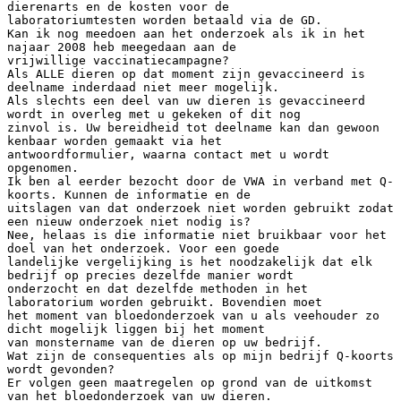
dierenarts en de kosten voor de
laboratoriumtesten worden betaald via de GD.
Kan ik nog meedoen aan het onderzoek als ik in het
najaar 2008 heb meegedaan aan de
vrijwillige vaccinatiecampagne?
Als ALLE dieren op dat moment zijn gevaccineerd is
deelname inderdaad niet meer mogelijk.
Als slechts een deel van uw dieren is gevaccineerd
wordt in overleg met u gekeken of dit nog
zinvol is. Uw bereidheid tot deelname kan dan gewoon
kenbaar worden gemaakt via het
antwoordformulier, waarna contact met u wordt
opgenomen.
Ik ben al eerder bezocht door de VWA in verband met Q-
koorts. Kunnen de informatie en de
uitslagen van dat onderzoek niet worden gebruikt zodat
een nieuw onderzoek niet nodig is?
Nee, helaas is die informatie niet bruikbaar voor het
doel van het onderzoek. Voor een goede
landelijke vergelijking is het noodzakelijk dat elk
bedrijf op precies dezelfde manier wordt
onderzocht en dat dezelfde methoden in het
laboratorium worden gebruikt. Bovendien moet
het moment van bloedonderzoek van u als veehouder zo
dicht mogelijk liggen bij het moment
van monstername van de dieren op uw bedrijf.
Wat zijn de consequenties als op mijn bedrijf Q-koorts
wordt gevonden?
Er volgen geen maatregelen op grond van de uitkomst
van het bloedonderzoek van uw dieren.