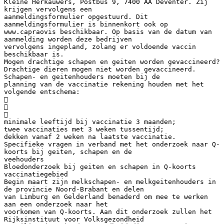
Kleine Herkauwers, Postbus 9, 7400 AA Deventer. Zij
krijgen vervolgens een
aanmeldingsformulier opgestuurd. Dit
aanmeldingsformulier is binnenkort ook op
www.capraovis beschikbaar. Op basis van de datum van
aanmelding worden deze bedrijven
vervolgens ingepland, zolang er voldoende vaccin
beschikbaar is.
Mogen drachtige schapen en geiten worden gevaccineerd?
Drachtige dieren mogen niet worden gevaccineerd.
Schapen- en geitenhouders moeten bij de
planning van de vaccinatie rekening houden met het
volgende entschema:



minimale leeftijd bij vaccinatie 3 maanden;
twee vaccinaties met 3 weken tussentijd;
dekken vanaf 2 weken na laatste vaccinatie.
Specifieke vragen in verband met het onderzoek naar Q-
koorts bij geiten, schapen en de
veehouders
Bloedonderzoek bij geiten en schapen in Q-koorts
vaccinatiegebied
Begin maart zijn melkschapen- en melkgeitenhouders in
de provincie Noord-Brabant en delen
van Limburg en Gelderland benaderd om mee te werken
aan een onderzoek naar het
voorkomen van Q-koorts. Aan dit onderzoek zullen het
Rijksinstituut voor Volksgezondheid