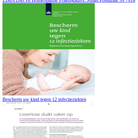
ZIMA Dier en Homeopathie Praktijkadres: Johan Poststraat 39 7918
Bescherm uw kind tegen 12 infectieziekten