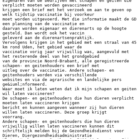
Eigenaren van de bedrijven met schapen en geiten die
verplicht moeten worden gevaccineerd
krijgen een brief met het verzoek om aan te geven op
welk tijdstip vaccinatie bij voorkeur
moet worden uitgevoerd. Met die informatie maakt de GD
een planning van de vaccinatie en
daarvan worden eigenaar en dierenarts op de hoogte
gesteld. Dan wordt ook het vaccin
geleverd aan de dierenartsenpraktijk.
Vervolgens krijgen in het gebied met een straal van 45
km rond Uden, het gebied waar de
vaccinatie vorig jaar vrijwillig was, aangevuld met
het resterende deel van het grondgebied
van de provincie Noord-Brabant, alle geregistreerde
schapen- en geitenhouders een brief met
uitleg over de vaccinatie. Andere schapen- en
geitenhouders worden via verschillende
websites en via de agrarische en landelijke pers
ge&iuml;nformeerd.
Waar moet ik laten weten dat ik mijn schapen en geiten
wil laten vaccineren?
De schapen- en geitenhouders die hun dieren verplicht
moeten laten vaccineren krijgen
bericht en kunnen aangeven wanneer zij hun dieren
willen laten vaccineren. Deze groep krijgt
voorrang.
Andere schapen- en geitenhouders die hun dieren
vrijwillig willen laten vaccineren kunnen dit
schriftelijk melden bij de Gezondheidsdienst voor
Dieren, Diergezondheidsadministratie