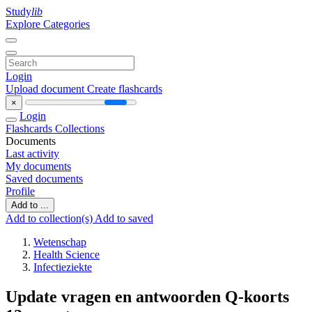
Study
lib
Explore Categories
Login
Upload document
Create flashcards
×
Login
Flashcards
Collections
Documents
Last activity
My documents
Saved documents
Profile
Add to ...
Add to collection(s)
Add to saved
Wetenschap
Health Science
Infectieziekte
Update vragen en antwoorden Q-koorts