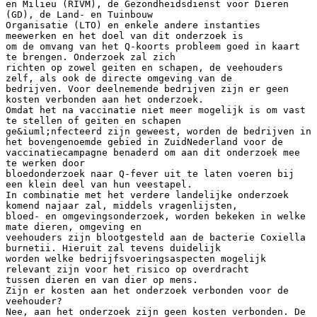
en Milieu (RIVM), de Gezondheidsdienst voor Dieren
(GD), de Land- en Tuinbouw
Organisatie (LTO) en enkele andere instanties
meewerken en het doel van dit onderzoek is
om de omvang van het Q-koorts probleem goed in kaart
te brengen. Onderzoek zal zich
richten op zowel geiten en schapen, de veehouders
zelf, als ook de directe omgeving van de
bedrijven. Voor deelnemende bedrijven zijn er geen
kosten verbonden aan het onderzoek.
Omdat het na vaccinatie niet meer mogelijk is om vast
te stellen of geiten en schapen
ge&iuml;nfecteerd zijn geweest, worden de bedrijven in
het bovengenoemde gebied in ZuidNederland voor de
vaccinatiecampagne benaderd om aan dit onderzoek mee
te werken door
bloedonderzoek naar Q-fever uit te laten voeren bij
een klein deel van hun veestapel.
In combinatie met het verdere landelijke onderzoek
komend najaar zal, middels vragenlijsten,
bloed- en omgevingsonderzoek, worden bekeken in welke
mate dieren, omgeving en
veehouders zijn blootgesteld aan de bacterie Coxiella
burnetii. Hieruit zal tevens duidelijk
worden welke bedrijfsvoeringsaspecten mogelijk
relevant zijn voor het risico op overdracht
tussen dieren en van dier op mens.
Zijn er kosten aan het onderzoek verbonden voor de
veehouder?
Nee, aan het onderzoek zijn geen kosten verbonden. De