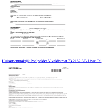
Huisartsenpraktijk Poelpolder Vivaldistraat 73 2162 AB Lisse Tel