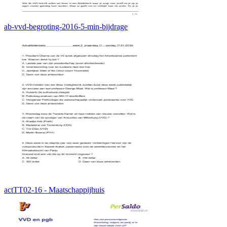
ab-vvd-begroting-2016-5-min-bijdrage
actTT02-16 - Maatschappijhuis