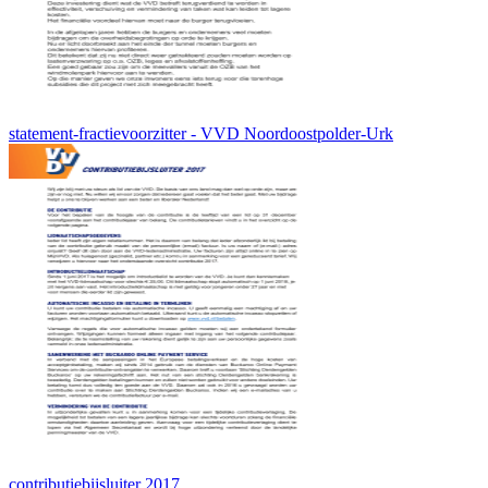
statement-fractievoorzitter - VVD Noordoostpolder-Urk
contributiebijsluiter 2017