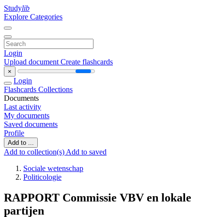
Study
lib
Explore Categories
Login
Upload document
Create flashcards
×
Login
Flashcards
Collections
Documents
Last activity
My documents
Saved documents
Profile
Add to ...
Add to collection(s)
Add to saved
Sociale wetenschap
Politicologie
RAPPORT Commissie VBV en lokale
partijen