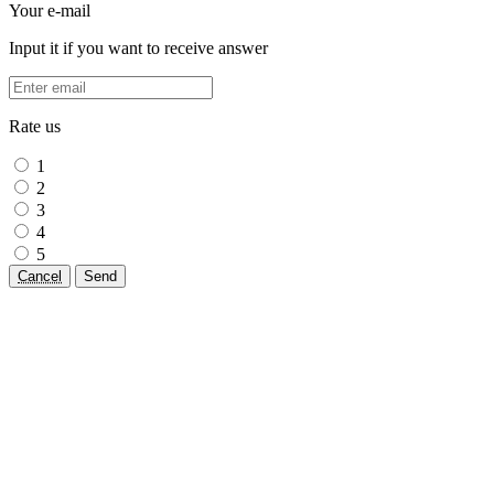
Your e-mail
Input it if you want to receive answer
Rate us
1
2
3
4
5
Cancel
Send