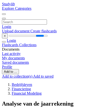
Study
lib
Explore Categories
Login
Upload document
Create flashcards
×
Login
Flashcards
Collections
Documents
Last activity
My documents
Saved documents
Profile
Add to ...
Add to collection(s)
Add to saved
Bedrijfsleven
Financiering
Financial Modeling
Analyse van de jaarrekening