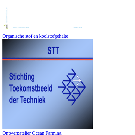
Organische stof en koolstofgehalte
Ontwerpatelier Ocean Farming