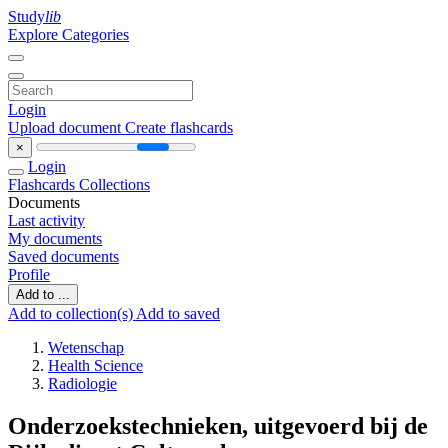
Study
lib
Explore Categories
Login
Upload document
Create flashcards
×
Login
Flashcards
Collections
Documents
Last activity
My documents
Saved documents
Profile
Add to ...
Add to collection(s)
Add to saved
Wetenschap
Health Science
Radiologie
Onderzoekstechnieken, uitgevoerd bij de