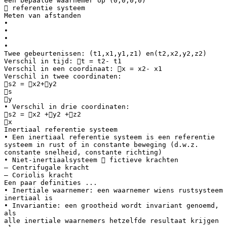
een bepaalde waarnemer op (0,0,0,0)
 referentie systeem
Meten van afstanden
•
•
•
•
Twee gebeurtenissen: (t1,x1,y1,z1) en(t2,x2,y2,z2)
Verschil in tijd: t = t2- t1
Verschil in een coordinaat: x = x2- x1
Verschil in twee coordinaten:
s2 = x2+y2
s
y
• Verschil in drie coordinaten:
s2 = x2 +y2 +z2
x
Inertiaal referentie systeem
• Een inertiaal referentie systeem is een referentie
systeem in rust of in constante beweging (d.w.z.
constante snelheid, constante richting)
• Niet-inertiaalsysteem  fictieve krachten
– Centrifugale kracht
– Coriolis kracht
Een paar definities ...
• Inertiale waarnemer: een waarnemer wiens rustsysteem
inertiaal is
• Invariantie: een grootheid wordt invariant genoemd,
als
alle inertiale waarnemers hetzelfde resultaat krijgen