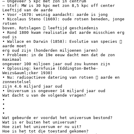
– Ongeveer 5 kpc met zon in centrum
– Stof: MW is 30 kpc met zon 8,5 kpc off center
Leeftijd van de aarde
• Voor ~1670: weinig aandacht: aarde is jong
• Nicolaus Steno (1669): oude rotsen beneden, jonge
rotsen
boven. Rotslagen  leeftijd geschiedenis
• Rond 1800 kwam realisatie dat aarde misschien erg
oud is
• Wallace en Darwin (1858): Evolutie van species 
aarde moet
erg oud zijn (honderden miljoenen jaren)
• Probleem: in de 19e eeuw dacht men dat de zon
maximaal
ongeveer 100 miljoen jaar oud zou kunnen zijn
• Oplossing: kernfusie (Eddington-Bethe-
Weizs&auml;cker 1930)
• Nu: radioactieve datering van rotsen  aarde en
zonnestelsel
zijn 4.6 miljard jaar oud
• Universum is ongeveer 14 miljard jaar oud
Wat dacht u van de volgende vragen?
•
•
•
•
Wat gebeurde er voordat het universum bestond?
Wat is er buiten het universum?
Hoe ziet het universum er nu uit?
Hoe is het tot die toestand gekomen?