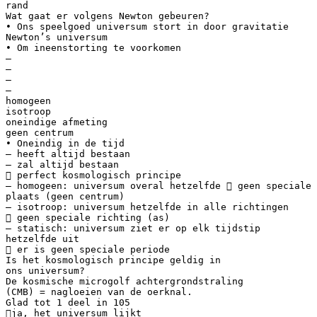
rand
Wat gaat er volgens Newton gebeuren?
• Ons speelgoed universum stort in door gravitatie
Newton’s universum
• Om ineenstorting te voorkomen
–
–
–
–
homogeen
isotroop
oneindige afmeting
geen centrum
• Oneindig in de tijd
– heeft altijd bestaan
– zal altijd bestaan
 perfect kosmologisch principe
– homogeen: universum overal hetzelfde  geen speciale
plaats (geen centrum)
– isotroop: universum hetzelfde in alle richtingen
 geen speciale richting (as)
– statisch: universum ziet er op elk tijdstip
hetzelfde uit
 er is geen speciale periode
Is het kosmologisch principe geldig in
ons universum?
De kosmische microgolf achtergrondstraling
(CMB) = nagloeien van de oerknal.
Glad tot 1 deel in 105
ja, het universum lijkt