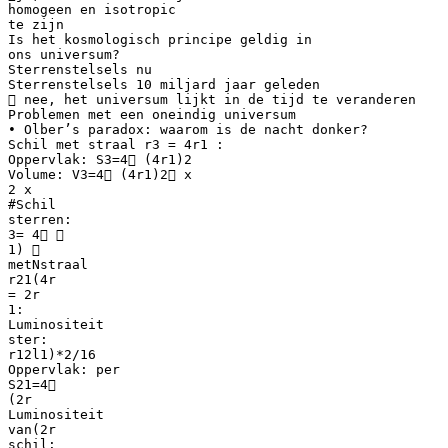
homogeen en isotropic
te zijn
Is het kosmologisch principe geldig in
ons universum?
Sterrenstelsels nu
Sterrenstelsels 10 miljard jaar geleden
 nee, het universum lijkt in de tijd te veranderen
Problemen met een oneindig universum
• Olber’s paradox: waarom is de nacht donker?
Schil met straal r3 = 4r1 :
Oppervlak: S3=4 (4r1)2
Volume: V3=4 (4r1)2 x
2 x
#Schil
sterren:
3= 4 
1) 
metNstraal
r21(4r
= 2r
1:
Luminositeit
ster:
r12l1)*2/16
Oppervlak: per
S21=4
(2r
Luminositeit
van(2r
schil: