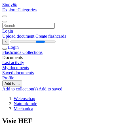
Study
lib
Explore Categories
Login
Upload document
Create flashcards
×
Login
Flashcards
Collections
Documents
Last activity
My documents
Saved documents
Profile
Add to ...
Add to collection(s)
Add to saved
Wetenschap
Natuurkunde
Mechanica
Visie HEF