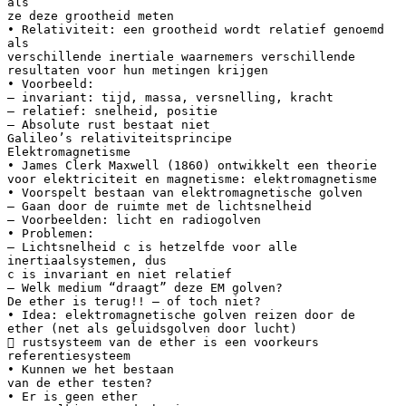
als
ze deze grootheid meten
• Relativiteit: een grootheid wordt relatief genoemd
als
verschillende inertiale waarnemers verschillende
resultaten voor hun metingen krijgen
• Voorbeeld:
– invariant: tijd, massa, versnelling, kracht
– relatief: snelheid, positie
– Absolute rust bestaat niet
Galileo’s relativiteitsprincipe
Elektromagnetisme
• James Clerk Maxwell (1860) ontwikkelt een theorie
voor elektriciteit en magnetisme: elektromagnetisme
• Voorspelt bestaan van elektromagnetische golven
– Gaan door de ruimte met de lichtsnelheid
– Voorbeelden: licht en radiogolven
• Problemen:
– Lichtsnelheid c is hetzelfde voor alle
inertiaalsystemen, dus
c is invariant en niet relatief
– Welk medium “draagt” deze EM golven?
De ether is terug!! — of toch niet?
• Idea: elektromagnetische golven reizen door de
ether (net als geluidsgolven door lucht)
 rustsysteem van de ether is een voorkeurs
referentiesysteem
• Kunnen we het bestaan
van de ether testen?
• Er is geen ether