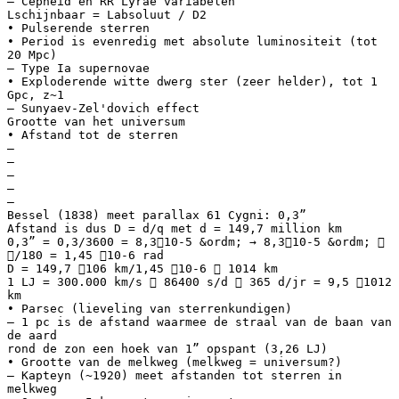
– Cepheid en RR Lyrae variabelen
Lschijnbaar = Labsoluut / D2
• Pulserende sterren
• Period is evenredig met absolute luminositeit (tot
20 Mpc)
– Type Ia supernovae
• Exploderende witte dwerg ster (zeer helder), tot 1
Gpc, z~1
– Sunyaev-Zel'dovich effect
Grootte van het universum
• Afstand tot de sterren
–
–
–
–
–
Bessel (1838) meet parallax 61 Cygni: 0,3”
Afstand is dus D = d/q met d = 149,7 million km
0,3” = 0,3/3600 = 8,310-5 &ordm; → 8,310-5 &ordm; 
/180 = 1,45 10-6 rad
D = 149,7 106 km/1,45 10-6  1014 km
1 LJ = 300.000 km/s  86400 s/d  365 d/jr = 9,5 1012
km
• Parsec (lieveling van sterrenkundigen)
– 1 pc is de afstand waarmee de straal van de baan van
de aard
rond de zon een hoek van 1” opspant (3,26 LJ)
• Grootte van de melkweg (melkweg = universum?)
– Kapteyn (~1920) meet afstanden tot sterren in
melkweg