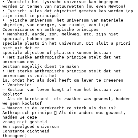
• Voorstel: het fysische universum kan begrepen
worden in termen van natuurwetten (nu even Newton)
• Fysisch: alles dat objectief gemeten kan worden (op
zijn minst in principe)
• Fysische universum: het universum van materiele
objecten, van energie, van ruimte, van tijd
Copernicaanse en anthropische principes
• Mensheid, aarde, zon, melkweg, etc. zijn niet
speciaal, hebben geen
speciale plaats in het universum. Dit sluit a priori
niet uit dat er
speciale objecten of plaatsen kunnen bestaan
• Het zwakke anthropische principe stelt dat het
universum ons
bestaan mogelijk dient te maken
• Het sterke anthropische principe stelt dat het
universum is zoals het
is, omdat het als doel heeft om leven te creeeren
• Voorbeeld:
– Bestaan van leven hangt af van het bestaan van
koolstof
– Als de kernkracht iets zwakker was geweest, hadden
we geen koolstof
– Waarom is de kernkracht zo sterk als die is?
Anthropisch principe  Als die anders was geweest,
hadden we deze
vraag niet gesteld
Een speelgoed universum
Constante dichtheid
(homogeen)