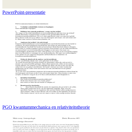
PowerPoint-presentatie
PGO kwantummechanica en relativiteitstheorie