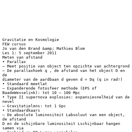
Gravitatie en Kosmologie
FEW cursus
Jo van den Brand &amp; Mathieu Blom
Les 1: 5 september 2011
Meten van afstand
• Parallax
– Meet positie van object ten opzichte van achtergrond
– De parallaxhoek q , de afstand van het object D en
de
diameter van de aardbaan d geven d = Dq (q in rad!)
• Standaard meetlat
– Expanderende fotosfeer methode (EPS of
BaadeWesselink): tot 10 – 100 Mpc
• Type II supernova explosies: expansiesnelheid van de
nevel
– Gravitatielens: tot 1 Gpc
• Standaardkaars
– De absolute luminositeit Labsoluut van een object,
de afstand
D en de schijnbare luminositeit Lschijnbaar hangen
samen via