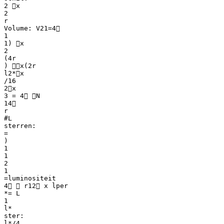
2 x
2
r
Volume: V21=4
1
1) x
2
(4r
) x(2r
l2*x
/16
2x
3 = 4 N
14
r
#L
sterren:
=
)
1
1
2
1
=luminositeit
4  r12 x lper
*= L
1
l*
ster:
l*/4