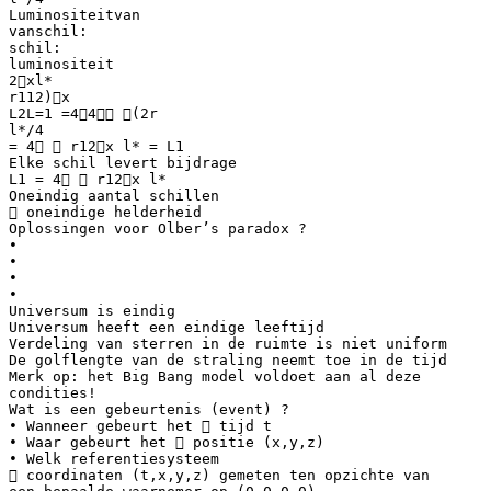
Luminositeitvan
vanschil:
schil:
luminositeit
2xl*
r112)x
L2L=1 =44 (2r
l*/4
= 4  r12x l* = L1
Elke schil levert bijdrage
L1 = 4  r12x l*
Oneindig aantal schillen
 oneindige helderheid
Oplossingen voor Olber’s paradox ?
•
•
•
•
Universum is eindig
Universum heeft een eindige leeftijd
Verdeling van sterren in de ruimte is niet uniform
De golflengte van de straling neemt toe in de tijd
Merk op: het Big Bang model voldoet aan al deze
condities!
Wat is een gebeurtenis (event) ?
• Wanneer gebeurt het  tijd t
• Waar gebeurt het  positie (x,y,z)
• Welk referentiesysteem
 coordinaten (t,x,y,z) gemeten ten opzichte van