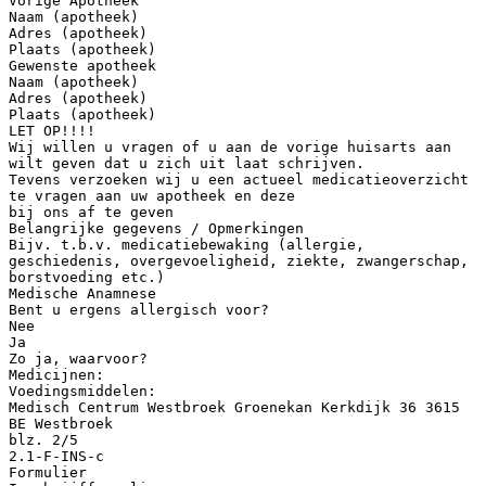
Vorige Apotheek
Naam (apotheek)
Adres (apotheek)
Plaats (apotheek)
Gewenste apotheek
Naam (apotheek)
Adres (apotheek)
Plaats (apotheek)
LET OP!!!!
Wij willen u vragen of u aan de vorige huisarts aan
wilt geven dat u zich uit laat schrijven.
Tevens verzoeken wij u een actueel medicatieoverzicht
te vragen aan uw apotheek en deze
bij ons af te geven
Belangrijke gegevens / Opmerkingen
Bijv. t.b.v. medicatiebewaking (allergie,
geschiedenis, overgevoeligheid, ziekte, zwangerschap,
borstvoeding etc.)
Medische Anamnese
Bent u ergens allergisch voor?
Nee
Ja
Zo ja, waarvoor?
Medicijnen:
Voedingsmiddelen:
Medisch Centrum Westbroek Groenekan Kerkdijk 36 3615
BE Westbroek
blz. 2/5
2.1-F-INS-c
Formulier