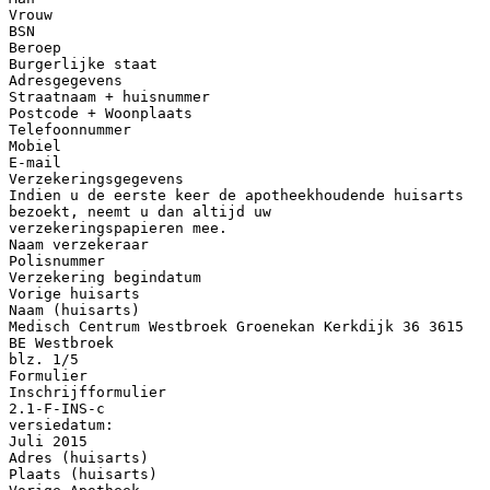
Vrouw
BSN
Beroep
Burgerlijke staat
Adresgegevens
Straatnaam + huisnummer
Postcode + Woonplaats
Telefoonnummer
Mobiel
E-mail
Verzekeringsgegevens
Indien u de eerste keer de apotheekhoudende huisarts
bezoekt, neemt u dan altijd uw
verzekeringspapieren mee.
Naam verzekeraar
Polisnummer
Verzekering begindatum
Vorige huisarts
Naam (huisarts)
Medisch Centrum Westbroek Groenekan Kerkdijk 36 3615
BE Westbroek
blz. 1/5
Formulier
Inschrijfformulier
2.1-F-INS-c
versiedatum:
Juli 2015
Adres (huisarts)
Plaats (huisarts)