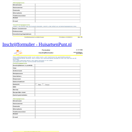
Inschrijfformulier - HuisartsenPunt.nl