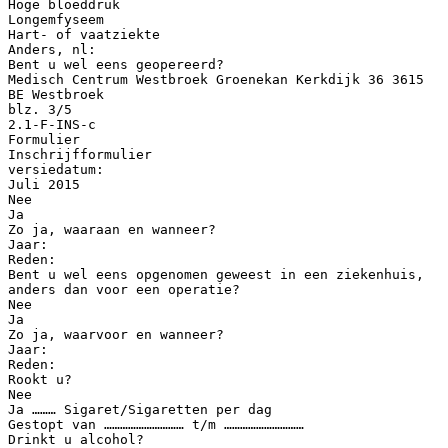
Hoge bloeddruk
Longemfyseem
Hart- of vaatziekte
Anders, nl:
Bent u wel eens geopereerd?
Medisch Centrum Westbroek Groenekan Kerkdijk 36 3615
BE Westbroek
blz. 3/5
2.1-F-INS-c
Formulier
Inschrijfformulier
versiedatum:
Juli 2015
Nee
Ja
Zo ja, waaraan en wanneer?
Jaar:
Reden:
Bent u wel eens opgenomen geweest in een ziekenhuis,
anders dan voor een operatie?
Nee
Ja
Zo ja, waarvoor en wanneer?
Jaar:
Reden:
Rookt u?
Nee
Ja ……… Sigaret/Sigaretten per dag
Gestopt van ………………………… t/m …………………………
Drinkt u alcohol?