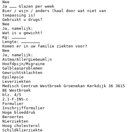
Nee
Ja ……… Glazen per week
Bier / wijn / anders (haal door wat niet van
toepassing is)
Gebruikt u drugs?
Nee
Ja, namelijk:
Wat is u gewicht?
Kg: ………………
Lengte: ……………………
Komen er in uw familie ziekten voor?
Nee
Ja, namelijk:
Astma/Allergie&euml;n
Hoofdpijn/Migraine
Galblaasproblemen
Gewrichtsklachten
Epilepsie
Leverziekten
Medisch Centrum Westbroek Groenekan Kerkdijk 36 3615
BE Westbroek
blz. 4/5
2.1-F-INS-c
Formulier
Inschrijfformulier
Hoge bloeddruk
Beroertes
Nierziekten
Hoog cholesterol
Schildklierziekte