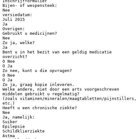
Inschrijfformulier
Bijen- of wespensteek:
Nee
versiedatum:
Juli 2015
Ja
Overigen:
Gebruikt u medicijnen?
Nee
Zo ja, welke?
Ja
Bent u in het bezit van een geldig medicatie
overzicht?
O Nee
O Ja
Zo nee, kunt u die opvragen?
O Nee
O Ja
Zo ja, graag kopie inleveren.
Welke andere, niet door een arts voorgeschreven
middelen gebruikt u regelmatig?
(zoals vitaminen/mineralen/maagtabletten/pijnstillers,
etc.)
Heeft u een chronische ziekte?
Nee
Ja, namelijk:
Suiker
Epilepsie
Schildklierziekte
Astma