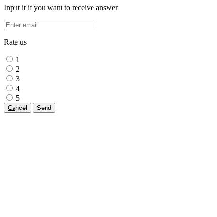
Input it if you want to receive answer
Rate us
1
2
3
4
5
Cancel
Send