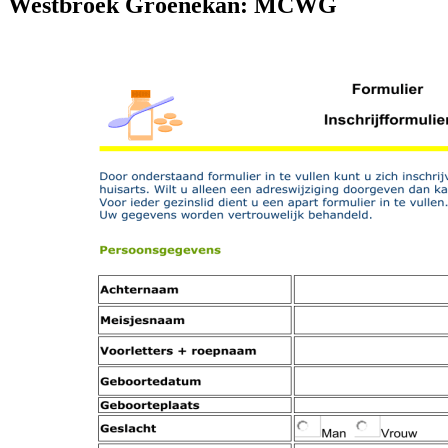
Westbroek Groenekan: MCWG