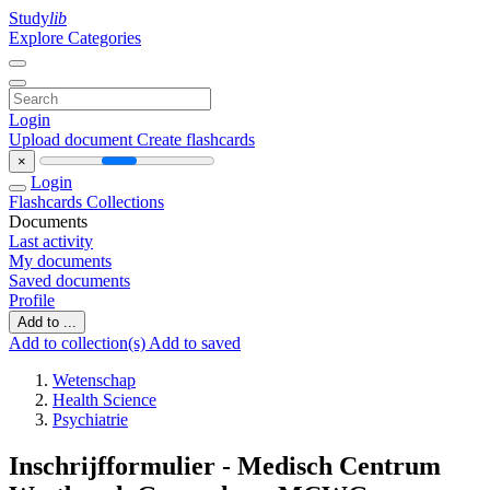
Study
lib
Explore Categories
Login
Upload document
Create flashcards
×
Login
Flashcards
Collections
Documents
Last activity
My documents
Saved documents
Profile
Add to ...
Add to collection(s)
Add to saved
Wetenschap
Health Science
Psychiatrie
Inschrijfformulier - Medisch Centrum