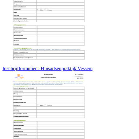
Inschrijfformulier - Huisartsenpraktijk Vessem