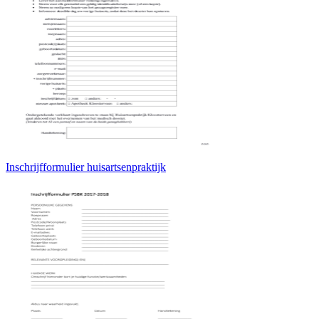
Inschrijfformulier huisartsenpraktijk