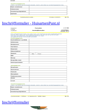
Inschrijfformulier - HuisartsenPunt.nl
Inschrijfformulier