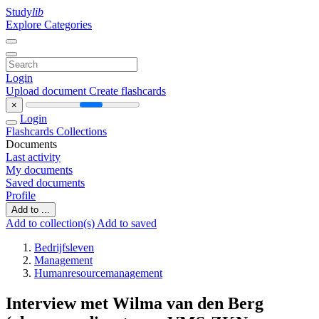
Study
lib
Explore Categories
Login
Upload document
Create flashcards
×
Login
Flashcards
Collections
Documents
Last activity
My documents
Saved documents
Profile
Add to ...
Add to collection(s)
Add to saved
Bedrijfsleven
Management
Humanresourcemanagement
Interview met Wilma van den Berg