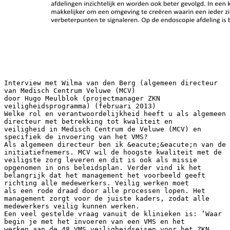
Interview met Wilma van den Berg (algemeen directeur van Medisch Centrum Veluwe (MCV) door Hugo Meulblok (projectmanager ZKN veiligheidsprogramma) (februari 2013) Welke rol en verantwoordelijkheid heeft u als algemeen directeur met betrekking tot kwaliteit en veiligheid in Medisch Centrum de Veluwe (MCV) en specifiek de invoering van het VMS? Als algemeen directeur ben ik &eacute;&eacute;n van de initiatiefnemers. MCV wil de hoogste kwaliteit met de veiligste zorg leveren en dit is ook als missie opgenomen in ons beleidsplan. Verder vind ik het belangrijk dat het management het voorbeeld geeft richting alle medewerkers. Veilig werken moet als een rode draad door alle processen lopen. Het management zorgt voor de juiste kaders, zodat alle medewerkers veilig kunnen werken. Een veel gestelde vraag vanuit de klinieken is: ‘Waar begin je met het invoeren van een VMS en het werken aan de 48 VMS veiligheidseisen voor het ZKN keurmerk? Hoe hebben jullie dat aangepakt? Als ik terugkijk waren wij al begonnen met de invoering van de veiligheidseisen voordat we besloten het ZKN keurmerk te gaan behalen. Wij realiseerden ons vanaf de start van onze kliniek al dat aan de complexe zorgprocessen binnen MCV risico’s voor de pati&euml;nten verbonden waren. Vandaar dat wij veilig werken altijd hoog op de agenda hebben staan om de risico’s te reduceren tot een haalbaar minimum. Wij willen ons als veiligst Maag Darm Lever centrum op de kaart zetten. Dit voor zowel de zorgverleners als pati&euml;nten, zodat zij zich veilig voelen en vertrouwen hebben dat zij zich in goede handen bevinden. Vanuit de opleiding HBO Farmakunde diende zich een studente aan die zich bezig hield met kwaliteit verbeterende processen. Een cadeautje op het juiste tijdstip. De lijst met 48 veiligheidseisen ziet er omvattend uit, maar dat valt mee als je je erin verdiept. Het is een checklist waarbij je veiligheidscontroles uitvoert op je eigen processen. Vandaar dat wij begonnen zijn met het primaire zorgproces stapsgewijs te beschrijven. Daarna heeft de stagiaire, die niet bekend was met enige kennis van ons proces, deze stappen doorgenomen. Dit leverde zeer veel kritische vragen op. Bij iedere stap werd de vraag gesteld: “Welk risico schuilt in dit proces?” Op basis hiervan hebben we een risicomatrix opgesteld. Van hieruit hebben we verbetermaatregelen opgesteld met een tijdspad en verantwoordelijke personen benoemd. We hebben het in kaart brengen van processen altijd samen gedaan met de medewerkers van de desbetreffende afdelingen. Hiermee cre&euml;er je begrip en draagvlak, waar je bij de implementatie enorm veel voordeel van hebt. Wat ziet u als de kern van het Veiligheidsmanagementsysteem? De kern van het VMS zijn de risico-inventarisaties. De risico’s worden gesignaleerd, geanalyseerd en de incidenten worden voorkomen of gereduceerd. Om dit geheel draaiend te houden en te waarborgen is een systeem met plan, do, check en act evaluatiemomenten een vereiste. Dit hebben wij ge&iuml;ntegreerd in ons jaarplanning. Wat is volgens u het voornaamste belang van een VMS? Dat de organisatie doelbewust omgaat met verbetermaatregelen. Leren van de fouten in plaats van alleen oplossen voor dat moment. Dit om uiteindelijk de hoogste kwaliteit en veiligste zorg te leveren. Belangrijk is ook dat iedereen in de organisatie bewust verantwoordelijk is voor de veiligheid van de zorgprocessen. Dit vergt dat collega’s elkaar op een juiste manier hierop aanspreken en zo bijdragen aan een veilige organisatie. Niet alleen veilig voor de pati&euml;nten maar ook veilig voor de medewerker. Waarin kan een kliniek zich op het gebied van kwaliteit en veiligheid onderscheiden van de zorg in ziekenhuizen? Kunt u daar een voorbeeld van geven in uw eigen kliniek? Wij zijn gespecialiseerd op &eacute;&eacute;n vakgebied en overzien de gehele organisatie. De lijnen zijn erg kort waardoor verbetermaatregelen sneller door te voeren zijn. De maatregelen worden snel op alle afdelingen inzichtelijk en worden ook beter gevolgd. In een kleine organisatie is het denk ik makkelijker om een omgeving te cre&euml;ren waarin een ieder zich veilig voelt om fouten of verbeterpunten te signaleren. Op de endoscopie afdeling is bijvoorbeeld met het medisch en verpleegkundig team besloten dat we een ander medicijn gaan gebruiken. Dit is besproken met de verantwoordelijk medisch directeur. Er wordt een termijn afgesproken wanneer hiermee gestart kan worden. Iedereen is blij en de startdatum nadert. Aangezien we een kleine organisatie zijn passeert deze verandering ook bij de algemeen directeur. Deze concludeert dat het een proces is wat niet alleen van toepassing is op de desbetreffende afdeling maar dat breder gekeken moet worden welke consequenties dit heeft voor de andere afdelingen. Secretariaat: - Andere informatie aan pati&euml;nt geven - Folders aanpassen - Time out formulieren aanpassen Financi&euml;n en voorraad: - Prijs van het product versus ander product - Voorraad eerst wegwerken? - Bestellijsten veranderen en doorgeven aan apotheek Automatisering: - Velden in verslag moeten worden aangepast. Na introduceren van het VMS systeem is dit voor iedereen duidelijker geworden dat het zeer belangrijk is om op alle niveaus te kijken welke consequenties een verandering heeft. Op welke wijze hebben jullie het bestaande kwaliteitssysteem en het VMS ge&iuml;ntegreerd? Wij hebben het ZKN keurmerk en het VMS in &eacute;&eacute;n keer gehaald. Dus wij hebben meteen gewerkt met de nieuwe VMS veiligheidseisen. Het grote verschil is denk ik het beter in kaart brengen van je risicovolle processen en deze te plaatsen in de risicomatrix. En na het in kaart brengen hiervan verbetermaatregelen uit te zetten. In onze kliniek zat de uitbreiding met name in het SMARTer beschrijven van alle doelstellingen in de beleidsnota en kwaliteitshandboek. Hoe SMARTer deze doelstellingen zijn geformuleerd hoe makkelijker het is om te kijken of je ook alle doelstellingen behaald hebt. Interessant is het om te kijken waarom ze eventueel niet behaald zijn. Op welke wijze zijn jullie met de prospectieve risico inventarisaties aan de slag gegaan? Vanaf de start met onze kliniek zijn wij begonnen met het in kaart brengen van de risico’s en het maken van risico-inventarisaties. Om de risico’s goed in kaart te brengen is door onze kwaliteitsmedewerker eerst een onderzoek gedaan naar de methodes voor het maken van een prospectieve risico inventarisatie. Toen waren we al beland op VMS veiligheidsprogramma met handige PRI tool. Er zijn vervolgens verschillende processchema’s ontwikkeld met stappen vanaf het begin (aanmelding) tot eind (ontslag) die een pati&euml;nt aflegt. Deze processen zijn door kritische observaties, controles en overleg met de afdelingen tot stand gekomen. De risico’s zijn verder verwerkt in een tabel met o.a. gevolgen, risicoscore en maatregelen. Er is een risico inventarisatie matrix ontwikkeld voor het uitrekenen van de scores voor ernst maal kans om aan de hand van de risicoscores prioriteiten te stellen. Ten slotte zijn de verbetermaatregelen in een evaluatierapport vastgelegd. Voor de totale prospectieve risico inventarisatie zijn alle afdelingen en alle processen betrokken. Omdat wij niet een heel grote kliniek zijn is er geen team samengesteld voor het opzetten van het prospectieve risico inventarisatie. Ons beleidsadviseur kwaliteitszorg heeft het PRI opgezet en uitgevoerd in overleg met de afdelingen en directie. Wat hebben jullie van de PRI’s geleerd? Dat er na kritische observaties per afdeling en per processchema veel risico’s zijn. Ook al is het percentage zeer laag, het blijft een risico. Door het in schema’s, tabellen en vervolgens in de risicomatrix te zetten heb je alle risico’s in &eacute;&eacute;n overzicht en kun je makkelijk prioriteiten stellen. Kunt u een voorbeeld noemen van een verbetermaatregel die is doorgevoerd of een bestaande beheersmaatregel (die is aangescherpt) als uitkomst van de PRI? Een voorbeeld van een verbetermaatregel die is doorgevoerd is het omdoen van een polsbandje bij elk pati&euml;nt met sedatie. Dit risico heeft enorm hoog gescoord, waardoor de maatregel ook direct is genomen. PRI zorgt ervoor dat je veel dieper nadenkt over de risico’s en mogelijke gevolgen. Hoe wordt door het personeel de PRI ervaren? Tijdens de uitvoering van de PRI werden sommige medewerkers ge&iuml;nterviewd om de processen zo goed mogelijk in kaart te brengen. Door vragen te stellen als; waarom, hoe, wat gebeurt er dan, wat kan er mis gaan, werden ze al bewust gemaakt van de mogelijke risico’s. De resultaten van de PRI zijn gepresenteerd aan het personeel inclusief de risico’s, gevolgen en verbetermaatregelen. Zij vonden de resultaten zeer indrukwekkend en waren niet bewust van alle risico’s. De PRI heeft er toe geleid dat niet alleen de directie maar ook het personeel zich bewust werd van de risico’s. Hoe zorg je ervoor dat de resultaten van de uitgevoerde PRI’s – de verbetermaatregelen – ook daadwerkelijk worden uitgevoerd en blijvend effect hebben? Voordat het VMS ge&iuml;mplementeerd was, werden de verbeteracties uit de PRI in een evaluatierapport ingevuld met verantwoordelijk persoon, datum evaluatie en of het voltooid is. Indien het niet op die datum is voltooid dan werd cyclus opnieuw doorlopen totdat het wel was voltooid. Nu zetten we verbetermaatregelen/actiepunten om in SMART doelstellingen en deze zetten we in ons jaarplanning met PDCA momenten zodat continu verbetering gerealiseerd wordt. Deze verbetermaatregelen die omgezet zijn in doelstellingen zijn allemaal samengebundeld in &eacute;&eacute;n overzichtelijk document in plaats van een aantal verschillende documenten. Dit maakt het mogelijk dat we in een oogopslag alle doelstellingen en verbeteracties zien. Wat is de rol van de directie en het management bij het doorlopen van de verschillende stappen van een PRI? Met name in relatie tot de uitkomst – een voorgestelde verbetermaatregel door het PRI-team – en de doorvoering daarvan? De directe