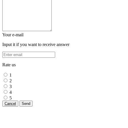
Your e-mail
Input it if you want to receive answer
Rate us
1
2
3
4
5
Cancel
Send