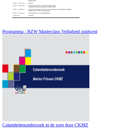
Programma - BZW Masterclass Veiligheid zuidwest
Calamiteitenonderzoek in de zorg door CKMZ