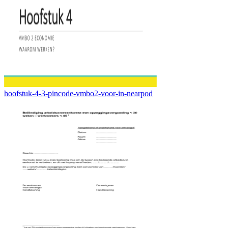
hoofstuk-4-3-pincode-vmbo2-voor-in-nearpod