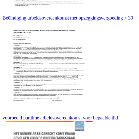
Beëindiging arbeidsovereenkomst met opzeggingsvergoeding < 30
voorbeeld parttime arbeidsovereenkomst voor bepaalde tijd