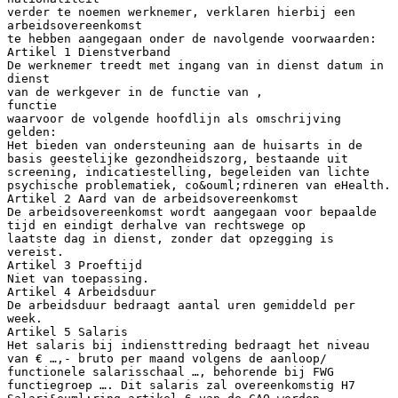
verder te noemen werknemer, verklaren hierbij een
arbeidsovereenkomst
te hebben aangegaan onder de navolgende voorwaarden:
Artikel 1 Dienstverband
De werknemer treedt met ingang van in dienst datum in
dienst
van de werkgever in de functie van ,
functie
waarvoor de volgende hoofdlijn als omschrijving
gelden:
Het bieden van ondersteuning aan de huisarts in de
basis geestelijke gezondheidszorg, bestaande uit
screening, indicatiestelling, begeleiden van lichte
psychische problematiek, co&ouml;rdineren van eHealth.
Artikel 2 Aard van de arbeidsovereenkomst
De arbeidsovereenkomst wordt aangegaan voor bepaalde
tijd en eindigt derhalve van rechtswege op
laatste dag in dienst, zonder dat opzegging is
vereist.
Artikel 3 Proeftijd
Niet van toepassing.
Artikel 4 Arbeidsduur
De arbeidsduur bedraagt aantal uren gemiddeld per
week.
Artikel 5 Salaris
Het salaris bij indiensttreding bedraagt het niveau
van € …,- bruto per maand volgens de aanloop/
functionele salarisschaal …, behorende bij FWG
functiegroep …. Dit salaris zal overeenkomstig H7