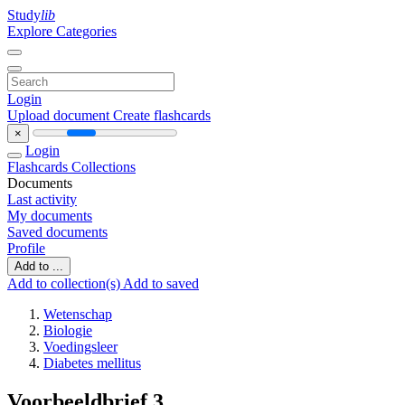
Study
lib
Explore Categories
Login
Upload document
Create flashcards
×
Login
Flashcards
Collections
Documents
Last activity
My documents
Saved documents
Profile
Add to ...
Add to collection(s)
Add to saved
Wetenschap
Biologie
Voedingsleer
Diabetes mellitus
Voorbeeldbrief 3