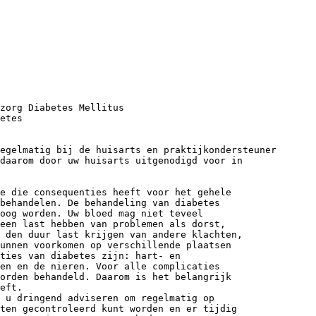
zorg Diabetes Mellitus
etes
egelmatig bij de huisarts en praktijkondersteuner
 daarom door uw huisarts uitgenodigd voor in
e die consequenties heeft voor het gehele
behandelen. De behandeling van diabetes
oog worden. Uw bloed mag niet teveel
een last hebben van problemen als dorst,
p den duur last krijgen van andere klachten,
unnen voorkomen op verschillende plaatsen
ties van diabetes zijn: hart- en
en en de nieren. Voor alle complicaties
orden behandeld. Daarom is het belangrijk
eft.
 u dringend adviseren om regelmatig op
ten gecontroleerd kunt worden en er tijdig